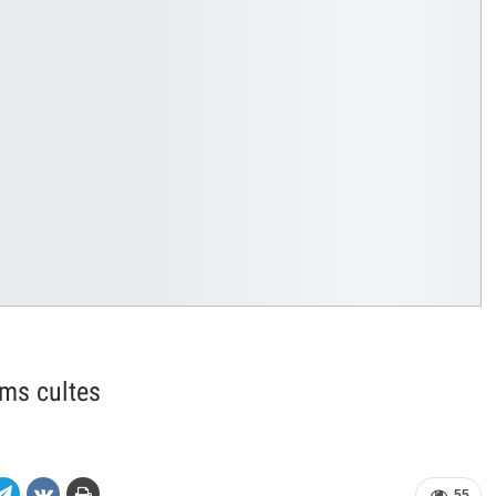
lms cultes
55