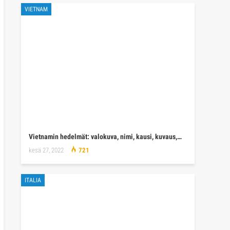
VIETNAM
Vietnamin hedelmät: valokuva, nimi, kausi, kuvaus,…
kesä 27, 2022
721
ITALIA