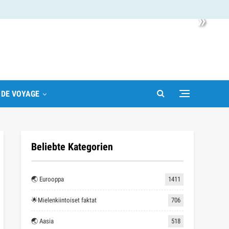
»
 DE VOYAGE
Beliebte Kategorien
🌏 Eurooppa
1411
🌟Mielenkiintoiset faktat
706
🌏 Aasia
518