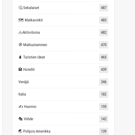
🤔 Sekalaiset
487
🗺 Matkavinkit
483
🚴Aktiiviloma
482
🧭 Matkustaminen
470
🧳 Turistien ideat
465
🏨 Hotellit
439
Venäjä
346
Italia
182
✍ Huomio
159
🎭 Viihde
142
🌏 Pohjois-Amerikka
139