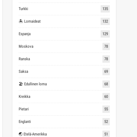
Turkki
135
🏝 Lomaideat
132
Espanja
129
Moskova
78
Ranska
78
Saksa
69
🏖 Edullinen loma
68
Kreikka
60
Pietari
55
Englanti
52
🌏 Etelä-Amerikka
51