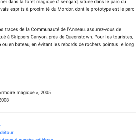
ener dans la forêt magique d’Isengard, située dans le parc du
ais esprits à proximité du Mordor, dont le prototype est le parc
les traces de la Communauté de l’Anneau, assurez-vous de
 situé à Skippers Canyon, près de Queenstown. Pour les touristes,
 ou en bateau, en évitant les rebords de rochers pointus le long
’Armoire magique », 2005
 2008
»
 détour
 auteurs à succès célèbres