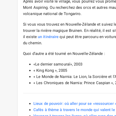
Après avoir visité le village, vous pourrez vous prom
Mont Aspiring. Ou recherchez des orcs et autres mauv
volcanique national de Tongariro.
Si vous vous trouvez en Nouvelle-Zélande et suivez 
trouver la rivière magique Bruinen. En réalité, il est
il existe
un itinéraire
qui peut être parcouru en voiture
du chemin.
Quoi d’autre a été tourné en Nouvelle-Zélande :
«Le dernier samouraï», 2003
« King Kong », 2005
« Le Monde de Narnia: Le Lion, la Sorcière et l
« Les Chroniques de Narnia: Prince Caspian »,
Lieux de pouvoir: où aller pour se «ressourcer 
Cafés à thème à travers le monde qui valent le
Voyager à travers les livres: où aller avec des