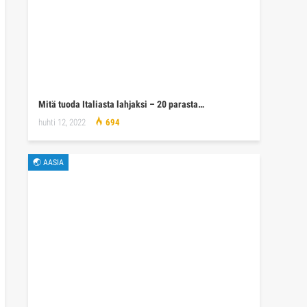
Mitä tuoda Italiasta lahjaksi – 20 parasta…
huhti 12, 2022
694
🌏 AASIA