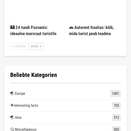
🏰 24 tundi Poznanis:
🚗 Autorent Itaalias: kõik,
ideaalne marsruut turistile
mida turist peab teadma
EELMINE
EDASI
Beliebte Kategorien
🌏 Europe
1401
🌟Interesting facts
703
🌏 Asia
512
🤔 Miscellaneous
505