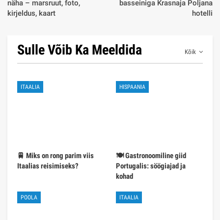
näha – marsruut, foto,
basseiniga Krasnaja Poljana
kirjeldus, kaart
hotelli
Sulle Võib Ka Meeldida
Kõik
ITAALIA
HISPAANIA
🚆 Miks on rong parim viis
🍽️ Gastronoomiline giid
Itaalias reisimiseks?
Portugalis: söögiajad ja
kohad
POOLA
ITAALIA