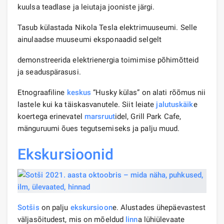
kuulsa teadlase ja leiutaja jooniste järgi.
Tasub külastada Nikola Tesla elektrimuuseumi. Selle
ainulaadse muuseumi eksponaadid selgelt
demonstreerida elektrienergia toimimise põhimõtteid
ja seaduspärasusi.
Etnograafiline
keskus
“Husky külas” on alati rõõmus nii
lastele kui ka täiskasvanutele. Siit leiate
jalutuskäik
e
koertega erinevatel
marsruut
idel, Grill Park Cafe,
mänguruumi õues tegutsemiseks ja palju muud.
Ekskursioonid
Sotšis
on palju
ekskursioon
e. Alustades ühepäevastest
väljasõitudest, mis on mõeldud
linn
a lühiülevaate