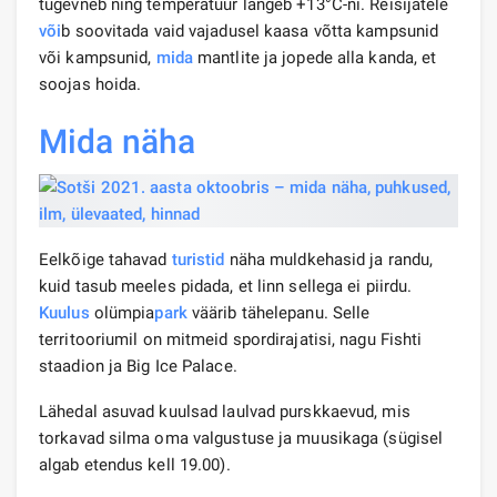
tugevneb ning temperatuur langeb +13°C-ni. Reisijatele
või
b soovitada vaid vajadusel kaasa võtta kampsunid
või kampsunid,
mida
mantlite ja jopede alla kanda, et
soojas hoida.
Mida näha
Eelkõige tahavad
turistid
näha muldkehasid ja randu,
kuid tasub meeles pidada, et linn sellega ei piirdu.
Kuulus
olümpia
park
väärib tähelepanu. Selle
territooriumil on mitmeid spordirajatisi, nagu Fishti
staadion ja Big Ice Palace.
Lähedal asuvad kuulsad laulvad purskkaevud, mis
torkavad silma oma valgustuse ja muusikaga (sügisel
algab etendus kell 19.00).