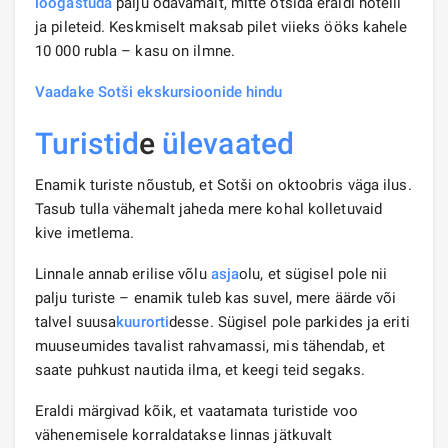
lõõgastuda
palju odavamalt, mitte otsida eraldi hotelli
ja pileteid. Keskmiselt maksab pilet viieks ööks kahele
10 000 rubla – kasu on ilmne.
Vaadake Sotši ekskursioonide hindu
Turistid
e
ülevaated
Enamik turiste nõustub, et Sotši on oktoobris väga ilus.
Tasub tulla vähemalt jaheda mere kohal kolletuvaid
kive imetlema.
Linnale annab erilise võlu
asja
olu, et sügisel pole nii
palju turiste – enamik tuleb kas suvel, mere äärde või
talvel suusa
kuurorti
desse. Sügisel pole parkides ja eriti
muuseumides tavalist rahvamassi, mis tähendab, et
saate puhkust nautida ilma, et keegi teid segaks.
Eraldi märgivad kõik, et vaatamata turistide voo
vähenemisele korraldatakse linnas jätkuvalt