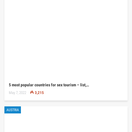
5 most popular countries for sex tourism – list,…
May 7, 2022
3,215
AUSTRIA