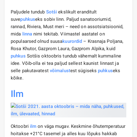
Paljudele tundub
Sotši
ekslikult eranditult
suve
puhkus
eks sobiv linn. Paljud sanatooriumid,
rannad, Riviera, Must meri – need on assotsiatsioonid,
mida
linna
nimi tekitab. Viimastel aastatel on
populaarsed olnud suusa
kuurordid
– Krasnaja Poljana,
Rosa Khutor, Gazprom Laura, Gazprom Alpika, kuid
puhkus
Sotšis oktoobris tundub vähemalt kummaline
idee. Võib-olla ei tea paljud sellest kaunist linnast ja
selle pakutavatest
võimalust
est sügiseks
puhkus
eks
kõike.
Ilm
Oktoobri
ilm
on väga mugav. Keskmine õhutemperatuur
hoitakse +21°C tasemel ja alles kuu lõpuks hakkab