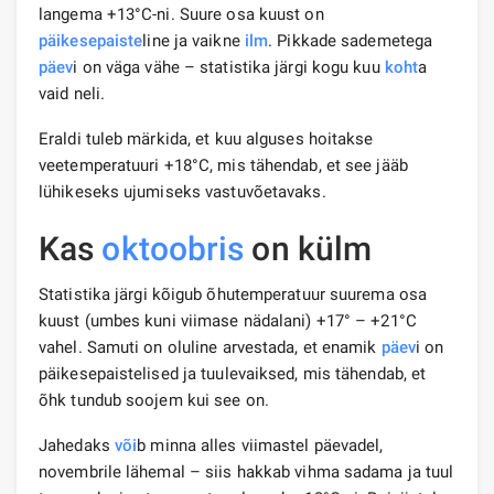
langema +13°C-ni. Suure osa kuust on
päikesepaiste
line ja vaikne
ilm
. Pikkade sademetega
päev
i on väga vähe – statistika järgi kogu kuu
koht
a
vaid neli.
Eraldi tuleb märkida, et kuu alguses hoitakse
veetemperatuuri +18°C, mis tähendab, et see jääb
lühikeseks ujumiseks vastuvõetavaks.
Kas
oktoobris
on külm
Statistika järgi kõigub õhutemperatuur suurema osa
kuust (umbes kuni viimase nädalani) +17° – +21°C
vahel. Samuti on oluline arvestada, et enamik
päev
i on
päikesepaistelised ja tuulevaiksed, mis tähendab, et
õhk tundub soojem kui see on.
Jahedaks
või
b minna alles viimastel päevadel,
novembrile lähemal – siis hakkab vihma sadama ja tuul