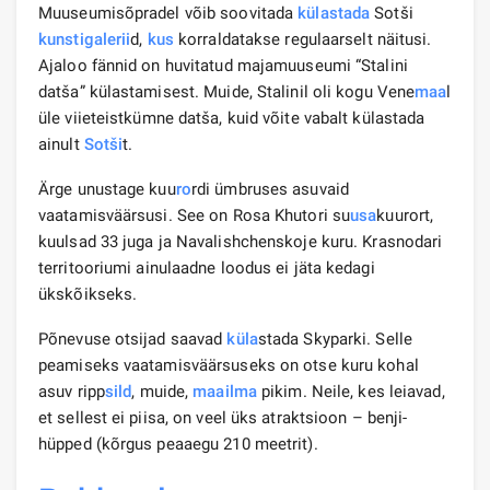
Muuseumisõpradel võib soovitada
külastada
Sotši
kunstigalerii
d,
kus
korraldatakse regulaarselt näitusi.
Ajaloo fännid on huvitatud majamuuseumi “Stalini
datša” külastamisest. Muide, Stalinil oli kogu Vene
maa
l
üle viieteistkümne datša, kuid võite vabalt külastada
ainult
Sotši
t.
Ärge unustage kuu
ro
rdi ümbruses asuvaid
vaatamisväärsusi. See on Rosa Khutori su
usa
kuurort,
kuulsad 33 juga ja Navalishchenskoje kuru. Krasnodari
territooriumi ainulaadne loodus ei jäta kedagi
ükskõikseks.
Põnevuse otsijad saavad
küla
stada Skyparki. Selle
peamiseks vaatamisväärsuseks on otse kuru kohal
asuv ripp
sild
, muide,
maailma
pikim. Neile, kes leiavad,
et sellest ei piisa, on veel üks atraktsioon – benji-
hüpped (kõrgus peaaegu 210 meetrit).