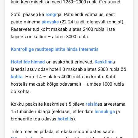
kuid keskmiselt on need 1250–2000 rubla üks suund.
Sotši pääseb ka
rongi
ga. Patsiendi võimalus, sest
peate minema
päevaks
(22-24 tundi, olenevalt rongist).
Reserveeritud koht maksab alates 2400 rubla. Iste
kupees on kallim – alates 3000 rubla.
Kontrollige raudteepiletite hinda Internetis
Hotellide hinnad
on asukohati erinevad.
Kesklinn
a
lähedal asuv odav hotell 3 maksab alates 2000 rubla öö
kohta
. Hotell 4 – alates 4000 rubla öö kohta. Koht
hostelis maksab kõige odavamalt – umbes 1000 rubla
öö kohta.
Kokku peaksite keskmiselt 5 päeva
reisid
es arvestama
15 tuhande rublaga (eeldusel, et lendate
lennukiga
ja
broneerite toa odavas
hotelli
s).
Tuleb meeles pidada, et ekskursiooni ostes saate