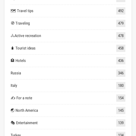
🗺 Travel tips
492
🧭 Traveling
479
🚴Active recreation
478
🧳 Tourist ideas
458
🏨 Hotels
436
Russia
346
Italy
180
✍ For a note
154
🌏 North America
145
🎭 Entertainment
139
Turkey
134