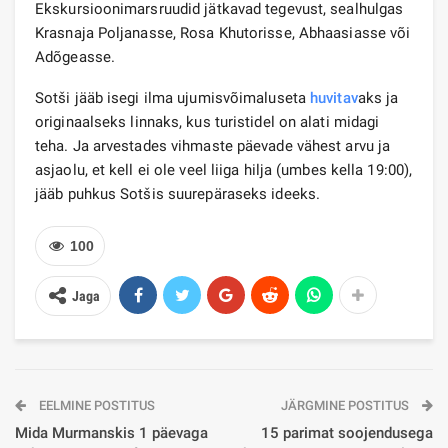
Ekskursioonimarsruudid jätkavad tegevust, sealhulgas
Krasnaja Poljanasse, Rosa Khutorisse, Abhaasiasse või
Adõgeasse.
Sotši jääb isegi ilma ujumisvõimaluseta
huvitav
aks ja
originaalseks linnaks, kus turistidel on alati midagi
teha. Ja arvestades vihmaste päevade vähest arvu ja
asjaolu, et kell ei ole veel liiga hilja (umbes kella 19:00),
jääb puhkus Sotšis suurepäraseks ideeks.
100
Jaga
EELMINE POSTITUS
JÄRGMINE POSTITUS
Mida Murmanskis 1 päevaga
15 parimat soojendusega