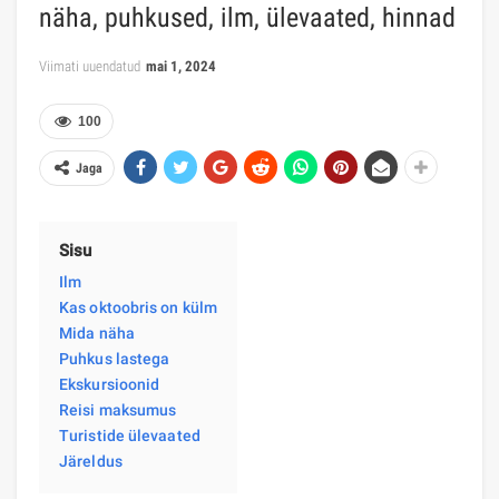
näha, puhkused, ilm, ülevaated, hinnad
Viimati uuendatud
mai 1, 2024
100
Jaga
Sisu
Ilm
Kas oktoobris on külm
Mida näha
Puhkus lastega
Ekskursioonid
Reisi maksumus
Turistide ülevaated
Järeldus