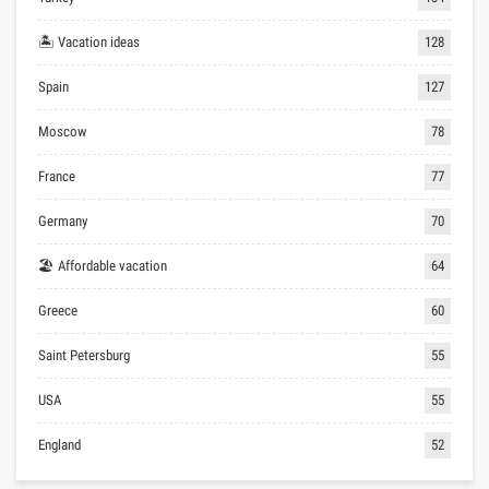
🏝 Vacation ideas
128
Spain
127
Moscow
78
France
77
Germany
70
🏖 Affordable vacation
64
Greece
60
Saint Petersburg
55
USA
55
England
52