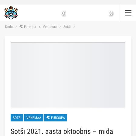
«
»
Kodu
🌏 Euroopa
Venemaa
Sotši
SOTŠI
VENEMAA
🌏 EUROOPA
Sotši 2021. aasta oktoobris – mida