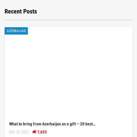
Recent Posts
AZERBAIJAN
What to bring from Azerbaijan as a gift – 20 best…
Dec 18, 2022
7,653