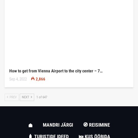
How to get from Vienna Airport to the city center – 7…
Sep 4, 2022
2,866
PREV
NEXT
1 of 647
MANDRI JÄRGI
🧭 REISIMINE
🧳 TURISTIDE IDEED
🛌 KUS ÖÖBIDA