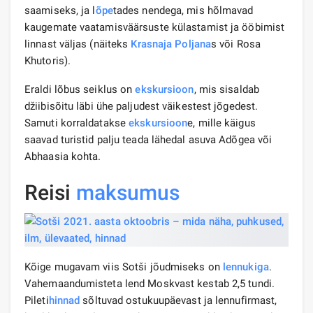
saamiseks, ja l
õpe
tades nendega, mis hõlmavad
kaugemate vaatamisväärsuste külastamist ja ööbimist
linnast väljas (näiteks
Krasnaja Poljana
s või Rosa
Khutoris).
Eraldi lõbus seiklus on
ekskursioon
, mis sisaldab
džiibisõitu läbi ühe paljudest väikestest jõgedest.
Samuti korraldatakse
ekskursioon
e, mille käigus
saavad turistid palju teada lähedal asuva Adõgea või
Abhaasia kohta.
Reisi
maksumus
Kõige mugavam viis Sotši jõudmiseks on
lennukiga
.
Vahemaandumisteta lend Moskvast kestab 2,5 tundi.
Pileti
hinnad
sõltuvad ostukuupäevast ja lennufirmast,