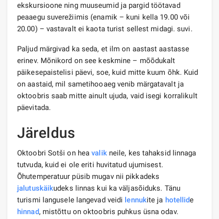
ekskursioone ning muuseumid ja pargid töötavad
peaaegu suverežiimis (enamik – kuni kella 19.00 või
20.00) – vastavalt ei kaota turist sellest midagi. suvi.
Paljud märgivad ka seda, et ilm on aastast aastasse
erinev. Mõnikord on see keskmine – mõõdukalt
päikesepaistelisi päevi, soe, kuid mitte kuum õhk. Kuid
on aastaid, mil sametihooaeg venib märgatavalt ja
oktoobris saab mitte ainult ujuda, vaid isegi korralikult
päevitada.
Järeldus
Oktoobri Sotši on hea
valik
neile, kes tahaksid linnaga
tutvuda, kuid ei ole eriti huvitatud ujumisest.
Õhutemperatuur püsib mugav nii pikkadeks
jalutuskäik
udeks linnas kui ka väljasõiduks. Tänu
turismi langusele langevad veidi
lennuk
ite ja
hotellid
e
hinnad
, mistõttu on oktoobris puhkus üsna odav.