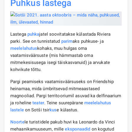
Puhkus
lastega
Lastega
puhka
jatel soovitatakse külastada Riviera
parki. See on tunnistatud
parim
aks puhkuse- ja
meelelahutus
kohaks, muu hulgas oma
vaatamisväärsuste (mis hämmastab oma
mitmekesisusega isegi täiskasvanuid) ja arvukate
kohvikute tõttu.
Pargi peamiseks vaatamisväärsuseks on Friendship
heinamaa, mida ümbritsevad mitmeaastased
magnooliad. Pargi territooriumil asuvad ka delfinaarium
ja roheline
teater
. Teine suurepärane
meelelahutus
lastele
on Sotši tsir
kus
e külastus.
Noorte
le turistidele pakub huvi ka Leonardo da Vinci
mehaanikamuuseum, mille
eksponaadid
on kogutud