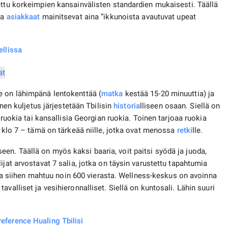
ettu korkeimpien kansainvälisten standardien mukaisesti. Täällä
sa
asiakkaat
mainitsevat aina ”ikkunoista avautuvat upeat
ellissa
e on lähimpänä lentokenttää (
matka
kestää 15-20 minuuttia) ja
inen kuljetus järjestetään Tbilisin
historia
lliseen osaan. Siellä on
 ​​ruokia tai kansallisia Georgian ruokia. Toinen tarjoaa ruokia
o klo 7 – tämä on tärkeää niille, jotka ovat menossa
retki
lle.
n. Täällä on myös kaksi baaria, voit paitsi syödä ja juoda,
ijat arvostavat 7 salia, jotka on täysin varustettu tapahtumia
va ja siihen mahtuu noin 600 vierasta. Wellness-keskus on avoinna
valliset ja vesihieronnalliset. Siellä on kuntosali. Lähin suuri
eference Hualing Tbilisi