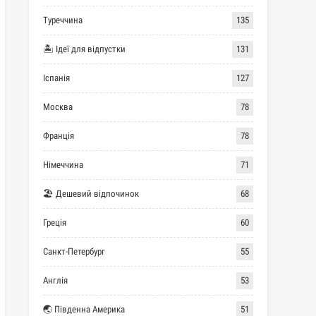
Туреччина
135
🏝 Ідеї для відпустки
131
Іспанія
127
Москва
78
Франція
78
Німеччина
71
🏖 Дешевий відпочинок
68
Греція
60
Санкт-Петербург
55
Англія
53
🌏 Південна Америка
51