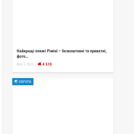
Найкращі пляжі Ріміні – безкоштовні та приватні,
фото…
Вер 5, 2022
4 510
🌏 ЄВРОПА