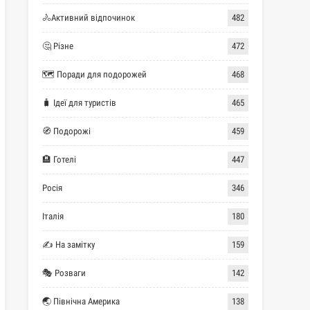
🚴Активний відпочинок
482
🤔 Різне
472
🗺 Поради для подорожей
468
🧳 Ідеї для туристів
465
🧭 Подорожі
459
🏨 Готелі
447
Росія
346
Італія
180
✍ На замітку
159
🎭 Розваги
142
🌏 Північна Америка
138