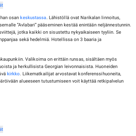
anhan osan
keskustassa
. Lähistöllä ovat Narikalan linnoitus,
asemalle ”Avlabari” pääseminen kestää enintään neljännestunnin.
sviittejä, jotka kaikki on sisustettu nykyaikaiseen tyyliin. Se
samppanjaa sekä hedelmiä. Hotellissa on 3 baaria ja
upunkiin. Valikoima on erittäin runsas, sisältäen myös
uoista ja herkullisista Georgian leivonnaisista. Huoneiden
tävä
kirkko
. Liikematkailijat arvostavat konferenssihuoneita,
mpäröivään alueeseen tutustumiseen voit käyttää retkipalvelun