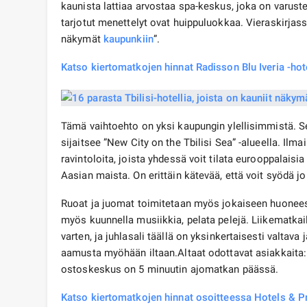
kaunista lattiaa arvostaa spa-keskus, joka on varust
tarjotut menettelyt ovat huippuluokkaa. Vieraskirjas
näkymät
kaupunkiin
”.
Katso kiertomatkojen hinnat Radisson Blu Iveria -hot
Tämä vaihtoehto on yksi kaupungin ylellisimmistä. S
sijaitsee ”New City on the Tbilisi Sea” -alueella. Ilma
ravintoloita, joista yhdessä voit tilata eurooppalaisia
Aasian maista. On erittäin kätevää, että voit syödä j
Ruoat ja juomat toimitetaan myös jokaiseen huoneesee
myös kuunnella musiikkia, pelata pelejä. Liikematkail
varten, ja juhlasali täällä on yksinkertaisesti valta
aamusta myöhään iltaan.Altaat odottavat asiakkaita: ta
ostoskeskus on 5 minuutin ajomatkan päässä.
Katso kiertomatkojen hinnat osoitteessa Hotels & Pr