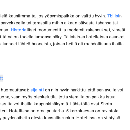
vielä kauniimmalta, jos yöpymispaikka on valittu hyvin.
Tbilisi
n
 parvekkeella tai terassilla mihin aikaan päivästä tahansa tai
aamaa.
Historia
lliset monumentit ja modernit rakennukset, vihreät
ki tämä on todella lumoava näky. Tällaisissa hotelleissa asuneet
unneet lähteä huoneista, joissa heillä oli mahdollisuus ihailla
t huomauttavat:
sijainti
on niin hyvin harkittu, että sen avulla voi
one, vaan myös oleskelutila, jotta vierailla on paikka istua
assilta voi ihailla kaupunkinäkymiä. Lähistöllä ovat Shota
tteri. Hotellissa on oma puutarha. 5 kerroksessa on ravintola,
lpeydenaiheita olevia kansallisruokia. Hotellissa on viihtyisä