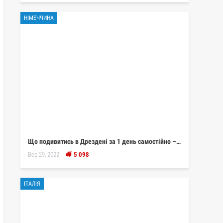
НІМЕЧЧИНА
Що подивитись в Дрездені за 1 день самостійно –…
Вер 29, 2022
5 098
ІТАЛІЯ