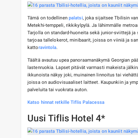
Tämä on todellinen
palatsi
, joka sijaitsee Tbilisin v
Metekhi-temppeli, rikkikylpylä. Ja lähimmälle metro
Tarjolla on standard-huoneita sekä junior-sviittejä ja 
tarjoaa tallelokerot, minibaarit, joissa on viiniä ja 
katto
ravintola
.
Täältä avautuu upea panoraamanäkymä Georgian pääka
lastenruokia. Lapset pitävät varmasti makeista jälkir
ikkunoista näkyy joki, muinainen linnoitus tai viehät
joissa on audiovisuaaliset laitteet. Kaupunkiin ja y
palveluita tai vuokrata auton.
Katso hinnat retkille Tiflis Palacessa
Uusi Tiflis Hotel 4*