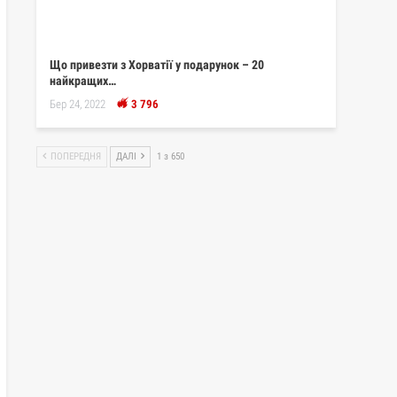
Що привезти з Хорватії у подарунок – 20
найкращих…
Бер 24, 2022
3 796
ПОПЕРЕДНЯ
ДАЛІ
1 з 650