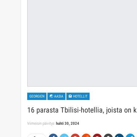
GEORGIEN
🌏 AASIA
🏨 HOTELLIT
16 parasta Tbilisi-hotellia, joista on
Viimeisin päivitys
huhti 30, 2024