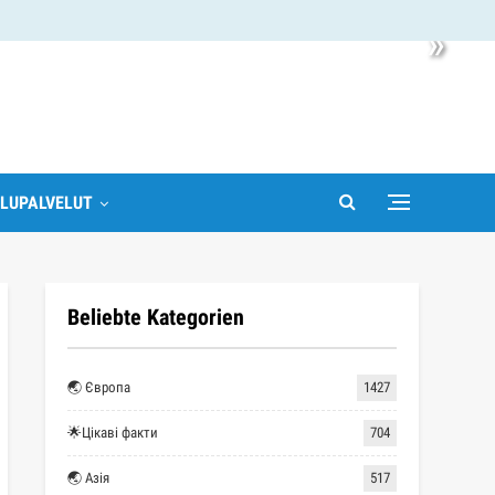
»
LUPALVELUT
Beliebte Kategorien
🌏 Європа
1427
🌟Цікаві факти
704
🌏 Азія
517