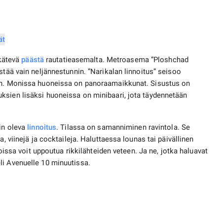
 kätevä
päästä
rautatieasemalta. Metroasema ”Ploshchad
stää vain neljännestunnin. ”Narikalan linnoitus” seisoo
iin. Monissa huoneissa on panoraamaikkunat. Sisustus on
ksien lisäksi huoneissa on minibaari, jota täydennetään
sin oleva
linnoitus
. Tilassa on samanniminen ravintola. Se
a, viinejä ja cocktaileja. Haluttaessa lounas tai päivällinen
joissa voit uppoutua rikkilähteiden veteen. Ja ne, jotka haluavat
li Avenuelle 10 minuutissa.