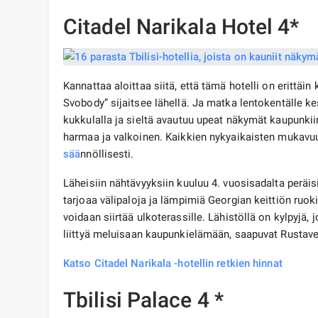
Citadel Narikala Hotel 4*
Kannattaa aloittaa siitä, että tämä hotelli on erittäin
Svobody” sijaitsee lähellä. Ja matka lentokentälle ke
kukkulalla ja sieltä avautuu upeat näkymät kaupunk
harmaa ja valkoinen. Kaikkien nykyaikaisten mukavuu
sää
nnöllisesti.
Läheisiin nähtävyyksiin kuuluu 4. vuosisadalta peräi
tarjoaa välipaloja ja lämpimiä Georgian keittiön ruoki
voidaan siirtää ulkoterassille. Lähistöllä on kylpyjä, 
liittyä meluisaan kaupunkielämään, saapuvat Rustave
Katso Citadel Narikala -hotellin retkien hinnat
Tbilisi Palace 4 *