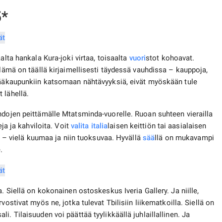
5*
alta hankala Kura-joki virtaa, toisaalta
vuori
stot kohoavat.
Elämä on täällä kirjaimellisesti täydessä vauhdissa – kauppoja,
 pääkaupunkiin katsomaan nähtävyyksiä, eivät myöskään tule
 lähellä.
ndojen peittämälle Mtatsminda-vuorelle. Ruoan suhteen vierailla
eja ja kahviloita. Voit
valita
italia
laisen keittiön tai aasialaisen
ra – vielä kuumaa ja niin tuoksuvaa. Hyvällä
sää
llä on mukavampi
.
. Siellä on kokonainen ostoskeskus Iveria Gallery. Ja niille,
vostivat myös ne, jotka tulevat Tbilisiin liikematkoilla. Siellä on
. Tilaisuuden voi päättää tyylikkäällä juhlaillallinen. Ja