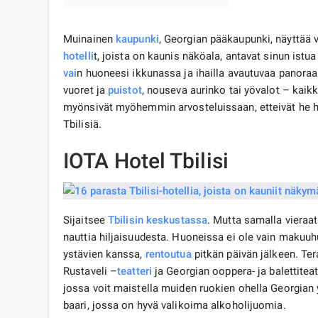
Muinainen
kaupunki
, Georgian pääkaupunki, näyttää 
hotelli
t, joista on kaunis näköala, antavat sinun istua
vai
n huoneesi ikkunassa ja ihailla avautuvaa panor
vuoret ja
puistot
, nouseva aurinko tai yövalot – kaik
myönsivät myöhemmin arvosteluissaan, etteivät he hal
Tbilisiä.
IOTA Hotel Tbilisi
Sijaitsee
Tbilisin
keskustassa
. Mutta samalla vieraa
nauttia hiljaisuudesta. Huoneissa ei ole vain makuuhu
ystävien kanssa,
rentoutua
pitkän päivän jälkeen. Ter
Rustaveli –
teatteri
ja Georgian ooppera- ja balettitea
jossa voit maistella muiden ruokien ohella Georgian y
baari, jossa on hyvä valikoima alkoholijuomia.