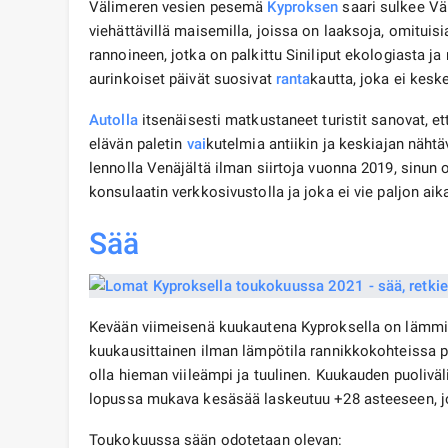
Välimeren vesien pesemä
Kyproksen
saari sulkee Vä
viehättävillä maisemilla, joissa on laaksoja, omituisia
rannoineen, jotka on palkittu Siniliput ekologiasta j
aurinkoiset päivät suosivat
ranta
kautta, joka ei kes
Autolla
itsenäisesti matkustaneet turistit sanovat, ett
elävän paletin
vai
kutelmia antiikin ja keskiajan näht
lennolla Venäjältä ilman siirtoja vuonna 2019, sinun
konsulaatin verkkosivustolla ja joka ei vie paljon aik
Sää
Kevään viimeisenä kuukautena Kyproksella on lämm
kuukausittainen ilman lämpötila rannikkokohteissa p
olla hieman viileämpi ja tuulinen. Kuukauden puoliv
lopussa mukava kesäsää laskeutuu +28 asteeseen, jo
Toukokuussa sään odotetaan olevan: