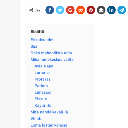
Jaa
Sisältö
Erikoisuudet
Sää
Onko mahdollista uida
Mikä lomakeskus valita
Ayia Napa
Larnaca
Protaras
Pathos
Limassol
Pissuri
Käytäntö
Mitä nähdä keväällä
Viihde
Loma lasten kanssa