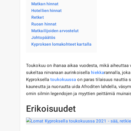
Matkan hinnat
Hotellien hinnat
Retket
Ruoan hinnat
Matkailijoiden arvostelut
Johtopäätös
Kyproksen lomakohteet kartalla
Toukokuu on ihanaa aikaa vuodesta, mikä aiheuttaa 
sukeltaa nirvanaan aurinkoisella
hiekka
rannalla, jok
Kyproksella
toukokuussa
on paras tilaisuus nauttia
kauneutta ja nuoruutta uida Afroditen lahdella, väs
omin silmin legendojen ja myyttien peittämiä muinaisia
Erikoisuudet