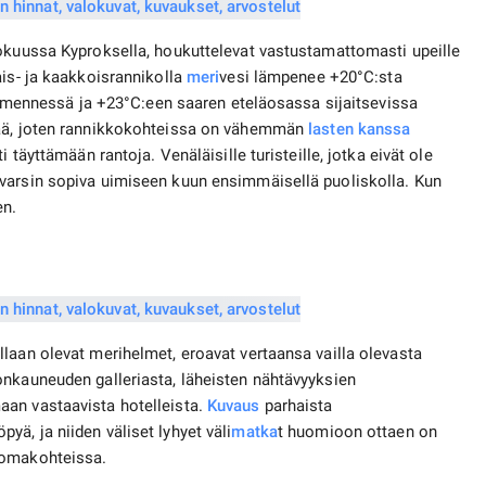
kokuussa Kyproksella, houkuttelevat vastustamattomasti upeille
ais- ja kaakkoisrannikolla
meri
vesi lämpenee +20°C:sta
nnessä ja +23°C:een saaren eteläosassa sijaitsevissa
eää, joten rannikkokohteissa on vähemmän
lasten kanssa
 täyttämään rantoja. Venäläisille turisteille, jotka eivät ole
varsin sopiva uimiseen kuun ensimmäisellä puoliskolla. Kun
en.
laan olevat merihelmet, eroavat vertaansa vailla olevasta
onkauneuden galleriasta, läheisten nähtävyyksien
aan vastaavista hotelleista.
Kuvaus
parhaista
ä, ja niiden väliset lyhyet väli
matka
t huomioon ottaen on
lomakohteissa.