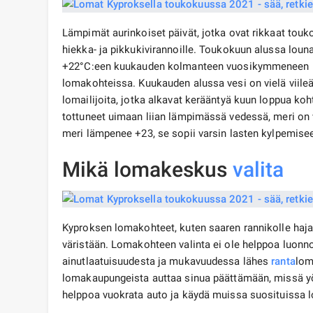
Lämpimät aurinkoiset päivät, jotka ovat rikkaat tou
hiekka- ja pikkukivirannoille. Toukokuun alussa loun
+22°C:een kuukauden kolmanteen vuosikymmeneen me
lomakohteissa. Kuukauden alussa vesi on vielä viil
lomailijoita, jotka alkavat kerääntyä kuun loppua kohti
tottuneet uimaan liian lämpimässä vedessä, meri on 
meri lämpenee +23, se sopii varsin lasten kylpemise
Mikä lomakeskus
valita
Kyproksen lomakohteet, kuten saaren rannikolle hajal
väristään. Lomakohteen valinta ei ole helppoa luonn
ainutlaatuisuudesta ja mukavuudessa lähes
ranta
lom
lomakaupungeista auttaa sinua päättämään, missä yöpy
helppoa vuokrata auto ja käydä muissa suosituissa 