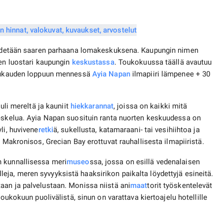
ä pidetään saaren parhaana lomakeskuksena. Kaupungin nimen
nen luostari kaupungin
keskustassa
. Toukokuussa täällä avautuu
 Kuukauden loppuun mennessä
Ayia Napan
ilmapiiri lämpenee + 30
uli mereltä ja kauniit
hiekkarannat
, joissa on kaikki mitä
leskelua. Ayia Napan suosituin ranta nuorten keskuudessa on
li, huvivene
retki
ä, sukellusta, katamaraani- tai vesihiihtoa ja
 Makronisos, Grecian Bay erottuvat rauhallisesta ilmapiiristä.
n kunnallisessa meri
museo
ssa, jossa on esillä vedenalaisen
ja, meren syvyyksistä haaksirikon paikalta löydettyjä esineitä.
n ​​ja palvelustaan. Monissa niistä ani
maat
torit työskentelevät
toukokuun puolivälistä, sinun on varattava kiertoajelu hotellille