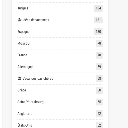
Turquie
134
🏝 Idées de vacances
131
Espagne
130
Moscou
78
France
78
Allemagne
69
🏖 Vacances pas chères
68
Grèce
60
Saint-Pétersbourg
55
Angleterre
52
États-Unis
52