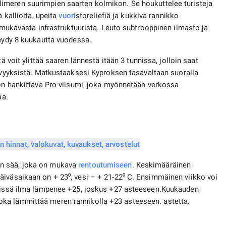
limeren suurimpien saarten kolmikon. Se houkuttelee turisteja
 kallioita, upeita
vuori
storeliefiä ja kukkiva rannikko
a mukavasta infrastruktuurista. Leuto subtrooppinen ilmasto ja
keydy 8 kuukautta vuodessa.
ä voit ylittää saaren lännestä itään 3 tunnissa, jolloin saat
ävyyksistä. Matkustaaksesi Kyproksen tasavaltaan suoralla
 on hankittava Pro-viisumi, joka myönnetään verkossa
aa.
in sää, joka on mukava
rentoutumiseen
. Keskimääräinen
äiväsaikaan on + 23⁰, vesi – + 21-22⁰ C. Ensimmäinen viikko voi
älissä ilma lämpenee +25, joskus +27 asteeseen.Kuukauden
ka lämmittää meren rannikolla +23 asteeseen. astetta.