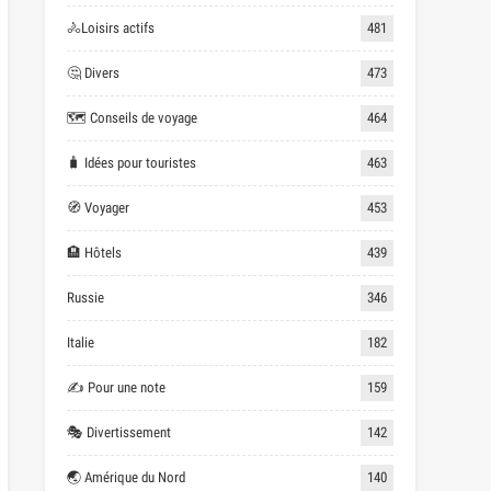
🚴Loisirs actifs
481
🤔 Divers
473
🗺 Conseils de voyage
464
🧳 Idées pour touristes
463
🧭 Voyager
453
🏨 Hôtels
439
Russie
346
Italie
182
✍ Pour une note
159
🎭 Divertissement
142
🌏 Amérique du Nord
140