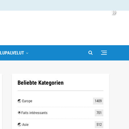
»
LUPALVELUT
Beliebte Kategorien
🌏 Europe
1409
🌟Faits intéressants
701
🌏 Asie
512