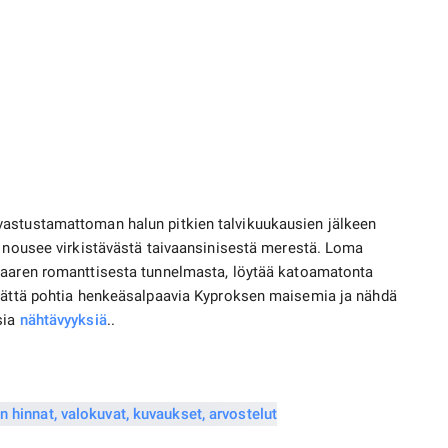
vastustamattoman halun pitkien talvikuukausien jälkeen
a nousee virkistävästä taivaansinisestä merestä. Loma
 saaren romanttisesta tunnelmasta, löytää katoamatonta
ymättä pohtia henkeäsalpaavia Kyproksen maisemia ja nähdä
 ​​
nähtävyyksiä
..