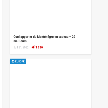
Quoi apporter du Monténégro en cadeau – 20
meilleurs…
Juil 21, 2022
3 630
🌏 EUROPE