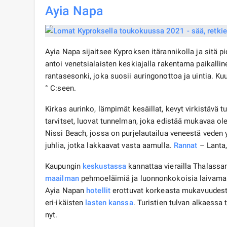
Ayia Napa
Ayia Napa sijaitsee Kyproksen itärannikolla ja sit
antoi venetsialaisten keskiajalla rakentama paikalli
rantasesonki, joka suosii auringonottoa ja uintia.
° C:seen.
Kirkas aurinko, lämpimät kesäillat, kevyt virkistävä tu
tarvitset, luovat tunnelman, joka edistää mukavaa o
Nissi Beach, jossa on purjelautailua veneestä veden y
juhlia, jotka lakkaavat vasta aamulla.
Rannat
– Lanta,
Kaupungin
keskustassa
kannattaa vierailla Thalassa
maailman
pehmoeläimiä ja luonnonkokoisia laivamalle
Ayia Napan
hotellit
erottuvat korkeasta mukavuudestaa
eri-ikäisten
lasten kanssa
. Turistien tulvan alkaessa 
nyt.