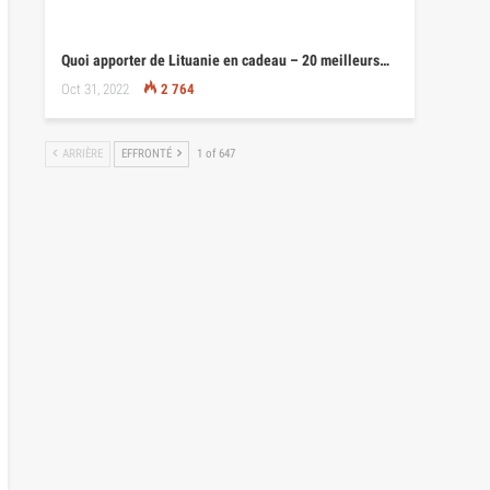
Quoi apporter de Lituanie en cadeau – 20 meilleurs…
Oct 31, 2022
2 764
ARRIÈRE
EFFRONTÉ
1 of 647