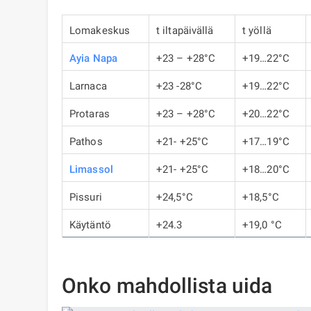
Lomakeskus
t iltapäivällä
t yöllä
Ayia Napa
+23 – +28°C
+19…22°C
Larnaca
+23 -28°C
+19…22°C
Protaras
+23 – +28°C
+20…22°C
Pathos
+21- +25°C
+17…19°C
Limassol
+21- +25°C
+18…20°C
Pissuri
+24,5°C
+18,5°C
Käytäntö
+24.3
+19,0 °C
Onko mahdollista uida