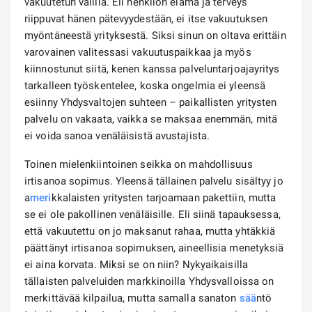
vakuutetun välillä. Eli henkilön elämä ja terveys
riippuvat hänen pätevyydestään, ei itse vakuutuksen
myöntäneestä yrityksestä. Siksi sinun on oltava erittäin
varovainen valitessasi vakuutuspaikkaa ja myös
kiinnostunut siitä, kenen kanssa palveluntarjoajayritys
tarkalleen työskentelee, koska ongelmia ei yleensä
esiinny Yhdysvaltojen suhteen – paikallisten yritysten
palvelu on vakaata, vaikka se maksaa enemmän, mitä
ei voida sanoa venäläisistä avustajista.
Toinen mielenkiintoinen seikka on mahdollisuus
irtisanoa sopimus. Yleensä tällainen palvelu sisältyy jo
a
meri
kkalaisten yritysten tarjoamaan pakettiin, mutta
se ei ole pakollinen venäläisille. Eli siinä tapauksessa,
että vakuutettu on jo maksanut rahaa, mutta yhtäkkiä
päättänyt irtisanoa sopimuksen, aineellisia menetyksiä
ei aina korvata. Miksi se on niin? Nykyaikaisilla
tällaisten palveluiden markkinoilla Yhdysvalloissa on
merkittävää kilpailua, mutta samalla sanaton
sää
ntö