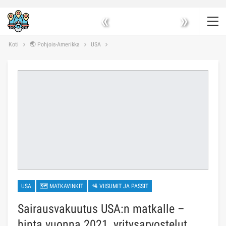
«
»
Koti
🌏 Pohjois-Amerikka
USA
USA
🗺 MATKAVINKIT
🛂 VIISUMIT JA PASSIT
Sairausvakuutus USA:n matkalle –
hinta vuonna 2021, yritysarvostelut,