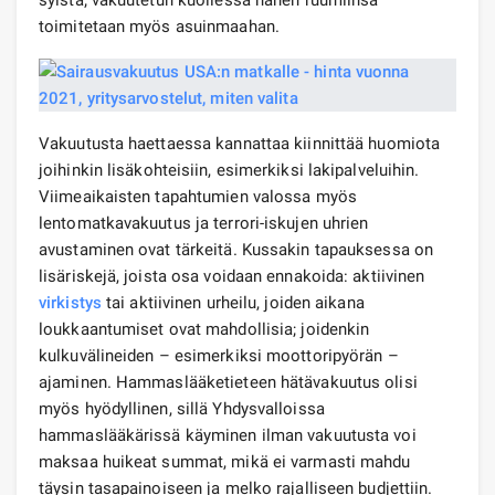
syistä; vakuutetun kuollessa hänen ruumiinsa
toimitetaan myös asuinmaahan.
Vakuutusta haettaessa kannattaa kiinnittää huomiota
joihinkin lisäkohteisiin, esimerkiksi lakipalveluihin.
Viimeaikaisten tapahtumien valossa myös
lentomatkavakuutus ja terrori-iskujen uhrien
avustaminen ovat tärkeitä. Kussakin tapauksessa on
lisäriskejä, joista osa voidaan ennakoida: aktiivinen
virkistys
tai aktiivinen urheilu, joiden aikana
loukkaantumiset ovat mahdollisia; joidenkin
kulkuvälineiden – esimerkiksi moottoripyörän –
ajaminen. Hammaslääketieteen hätävakuutus olisi
myös hyödyllinen, sillä Yhdysvalloissa
hammaslääkärissä käyminen ilman vakuutusta voi
maksaa huikeat summat, mikä ei varmasti mahdu
täysin tasapainoiseen ja melko rajalliseen budjettiin.