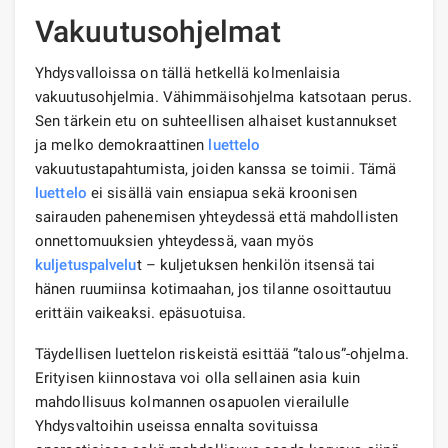
Vakuutusohjelmat
Yhdysvalloissa on tällä hetkellä kolmenlaisia ​​
vakuutusohjelmia. Vähimmäisohjelma katsotaan perus.
Sen tärkein etu on suhteellisen alhaiset kustannukset
ja melko demokraattinen
luettelo
vakuutustapahtumista, joiden kanssa se toimii. Tämä
luettelo
ei sisällä vain ensiapua sekä kroonisen
sairauden pahenemisen yhteydessä että mahdollisten
onnettomuuksien yhteydessä, vaan myös
kuljetuspalvelu
t – kuljetuksen henkilön itsensä tai
hänen ruumiinsa kotimaahan, jos tilanne osoittautuu
erittäin vaikeaksi. epäsuotuisa.
Täydellisen luettelon riskeistä esittää ”talous”-ohjelma.
Erityisen kiinnostava voi olla sellainen asia kuin
mahdollisuus kolmannen osapuolen vierailulle
Yhdysvaltoihin useissa ennalta sovituissa