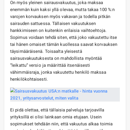
On myös yleinen sairausvakuutus, joka maksaa
enemmän kuin kaksi yllä olevaa, mutta takaa 100 %:n
varojen korvauksen myös vakavan ja todella pitkän
sairauden sattuessa. Tällaisen vakuutuksen
hankkimiseen on kuitenkin erilaisia ​​vaihtoehtoja.
Sopimus voidaan tehdä siten, että joko vakuutettu itse
tai hänen omaiset tämän kuollessa saavat korvauksen
täysimääräisenä. Toisaalta yleisestä
sairausvakuutuksesta on mahdollista myöntää
”leikattu” versio ja määrittää itsenäisesti
vähimmäisraja, jonka vakuutettu henkilö maksaa
henkilökohtaisesti.
Ei pidä olettaa, että tällaisia ​​palveluja tarjoavilla
yrityksillä ei olisi lainkaan omia etujaan. Usein
sopimukset tehdään niin, että vakuutus alkaa toimia