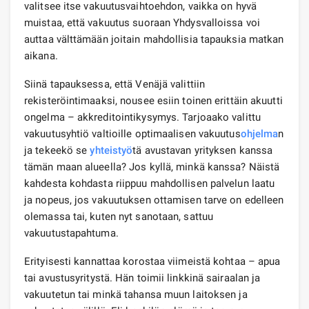
valitsee itse vakuutusvaihtoehdon, vaikka on hyvä
muistaa, että vakuutus suoraan Yhdysvalloissa voi
auttaa välttämään joitain mahdollisia tapauksia matkan
aikana.
Siinä tapauksessa, että Venäjä valittiin
rekisteröintimaaksi, nousee esiin toinen erittäin akuutti
ongelma – akkreditointikysymys. Tarjoaako valittu
vakuutusyhtiö valtioille optimaalisen vakuutus
ohjelma
n
ja tekeekö se
yhteistyö
tä avustavan yrityksen kanssa
tämän maan alueella? Jos kyllä, minkä kanssa? Näistä
kahdesta kohdasta riippuu mahdollisen palvelun laatu
ja nopeus, jos vakuutuksen ottamisen tarve on edelleen
olemassa tai, kuten nyt sanotaan, sattuu
vakuutustapahtuma.
Erityisesti kannattaa korostaa viimeistä kohtaa – apua
tai avustusyritystä. Hän toimii linkkinä sairaalan ja
vakuutetun tai minkä tahansa muun laitoksen ja