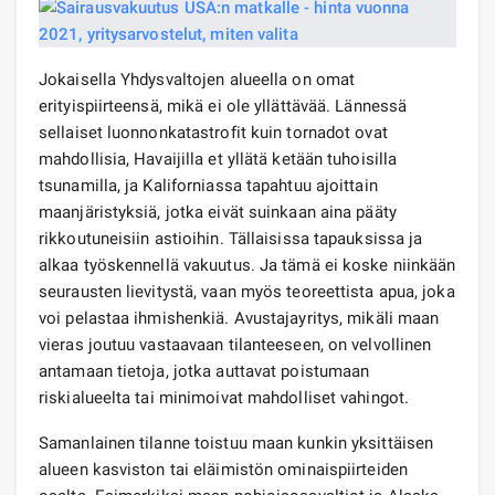
Jokaisella Yhdysvaltojen alueella on omat
erityispiirteensä, mikä ei ole yllättävää. Lännessä
sellaiset luonnonkatastrofit kuin tornadot ovat
mahdollisia, Havaijilla et yllätä ketään tuhoisilla
tsunamilla, ja Kaliforniassa tapahtuu ajoittain
maanjäristyksiä, jotka eivät suinkaan aina pääty
rikkoutuneisiin astioihin. Tällaisissa tapauksissa ja
alkaa työskennellä vakuutus. Ja tämä ei koske niinkään
seurausten lievitystä, vaan myös teoreettista apua, joka
voi pelastaa ihmishenkiä. Avustajayritys, mikäli maan
vieras joutuu vastaavaan tilanteeseen, on velvollinen
antamaan tietoja, jotka auttavat poistumaan
riskialueelta tai minimoivat mahdolliset vahingot.
Samanlainen tilanne toistuu maan kunkin yksittäisen
alueen kasviston tai eläimistön ominaispiirteiden