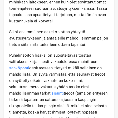
mihinkään laitokseen, ennen kuin olet sovittanut omat
toimenpiteesi suoraan avustusyrityksen kanssa. Tässä
tapauksessa apua tietysti tarjotaan, mutta tämän avun
kustannuksia ei korvata!
Siksi ensimmäinen askel on ottaa yhteyttä
avustusyritykseen ja antaa sille mahdollisimman paljon
tietoa siitä, mitä tarkalleen ottaen tapahtui.
Puhelinsoiton lisäksi on suositeltavaa toistaa
valituksesi kirjallisesti vakuutuksessa mainittuun
sähköposti
osoitteeseen, tietysti mikäli sellainen on
mahdollista. On syytä varmistaa, että seuraavat tiedot
on syötetty oikein: vakuutetun koko nimi,
vakuutusnumero, vakuutusyhtiön tarkka nimi,
mahdollisimman tarkat
sijainti
tiedot (tämä on erityisen
tärkeää tapaturman sattuessa jossain kaupungin
ulkopuolella tai kaupungin sisällä, mikä ei aina pelasta
tilannetta, koska harvat ihmiset löytävät nopeasti