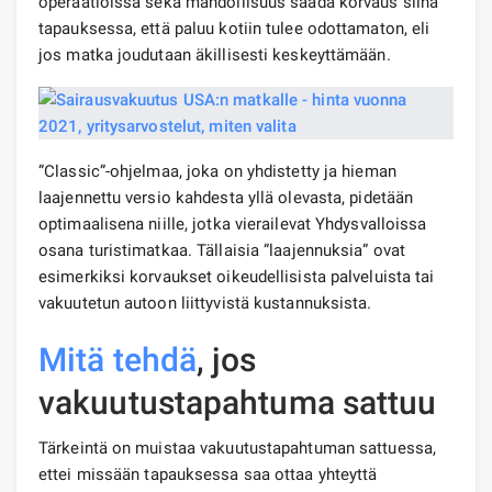
operaatioissa sekä mahdollisuus saada korvaus siinä
tapauksessa, että paluu kotiin tulee odottamaton, eli
jos matka joudutaan äkillisesti keskeyttämään.
”Classic”-ohjelmaa, joka on yhdistetty ja hieman
laajennettu versio kahdesta yllä olevasta, pidetään
optimaalisena niille, jotka vierailevat Yhdysvalloissa
osana turistimatkaa. Tällaisia ​​”laajennuksia” ovat
esimerkiksi korvaukset oikeudellisista palveluista tai
vakuutetun autoon liittyvistä kustannuksista.
Mitä tehdä
, jos
vakuutustapahtuma sattuu
Tärkeintä on muistaa vakuutustapahtuman sattuessa,
ettei missään tapauksessa saa ottaa yhteyttä