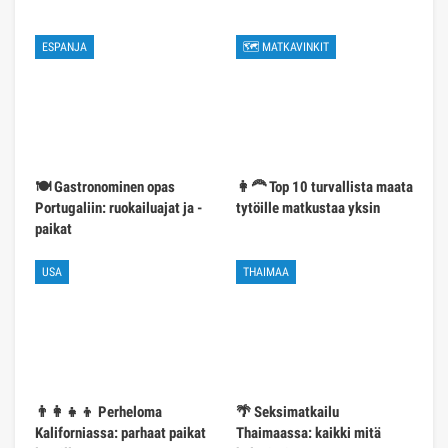
ESPANJA
🗺 MATKAVINKIT
🍽️ Gastronominen opas
👩‍🦰 Top 10 turvallista maata
Portugaliin: ruokailuajat ja -
tytöille matkustaa yksin
paikat
USA
THAIMAA
👨‍👩‍👧‍👦 Perheloma
🌴 Seksimatkailu
Kaliforniassa: parhaat paikat
Thaimaassa: kaikki mitä