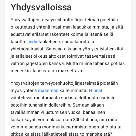
Yhdysvalloissa
Yhdysvaltojen terveydenhuoltojärjestelmää pidetään
oikeutetusti yhtenä maailman laadukkaimmista, ja sitä
edustavat erilaiset rakenteet kolmella itsenäisellä
tasolla:
perhe
lääketiede, sairaalahoito ja
yhteisösairaalat. Samaan aikaan myös yksityishenkilöt
ja erilaiset oikeuslaitokset toimivat tasavertaisesti
valtion järjestöjen kanssa. Mutta minne tahansa potilas
meneekin, laadusta on maksettava.
Yhdysvaltojen terveydenhuoltojärjestelmää pidetään
myös yhtenä
maailman
kalleimmista.
Hinnat
vaihtelevat muutamasta sadasta dollarista useisiin
satoihin tuhansiin dollareihin. Samaan aikaan
tavallisimman vilustumisen vuoksi banaalinen
lääkärikäynti voi maksaa noin 300 dollaria, niin mitä
voimme sanoa monimutkaisemmista operaatioista tai
pitkäaikaisista lääketieteellisistä toimenpiteistä?