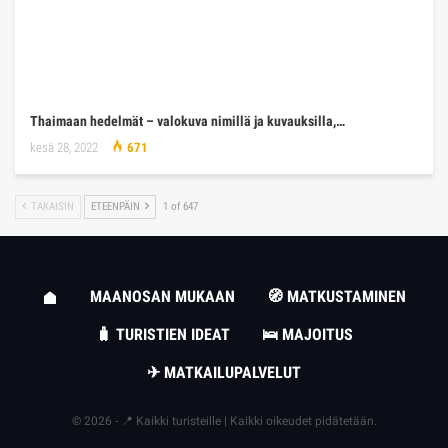
Thaimaan hedelmät – valokuva nimillä ja kuvauksilla,…
kesä 28, 2022
671
TAKAISIN
ETEENPÄIN
1 of 647
MAANOSAN MUKAAN
🧭 MATKUSTAMINEN
🧳 TURISTIEN IDEAT
🛌 MAJOITUS
✈ MATKAILUPALVELUT
© 2026 - 📍 Kaikki turisteille | Kaikki oikeudet pidätetään.