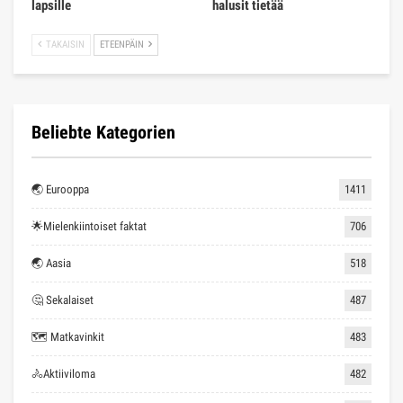
lapsille
halusit tietää
TAKAISIN
ETEENPÄIN
Beliebte Kategorien
🌏 Eurooppa
1411
🌟Mielenkiintoiset faktat
706
🌏 Aasia
518
🤔 Sekalaiset
487
🗺 Matkavinkit
483
🚴Aktiiviloma
482