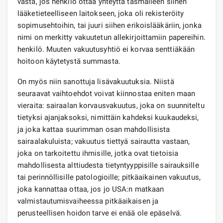
vasta, jos henkilö ottaa yhteyttä täsmälleen siihen
lääketieteelliseen laitokseen, joka oli rekisteröity
sopimusehtoihin, tai juuri siihen erikoislääkäriin, jonka
nimi on merkitty vakuutetun allekirjoittamiin papereihin.
henkilö. Muuten vakuutusyhtiö ei korvaa senttiäkään
hoitoon käytetystä summasta.
On myös niin sanottuja lisävakuutuksia. Niistä
seuraavat vaihtoehdot voivat kiinnostaa eniten maan
vieraita: sairaalan korvausvakuutus, joka on suunniteltu
tietyksi ajanjaksoksi, nimittäin kahdeksi kuukaudeksi,
ja joka kattaa suurimman osan mahdollisista
sairaalakuluista; vakuutus tiettyä sairautta vastaan,
joka on tarkoitettu ihmisille, jotka ovat tietoisia
mahdollisesta alttiudesta tietyntyyppisille sairauksille
tai perinnöllisille patologioille; pitkäaikainen vakuutus,
joka kannattaa ottaa, jos jo USA:n matkaan
valmistautumisvaiheessa pitkäaikaisen ja
perusteellisen hoidon tarve ei enää ole epäselvä.