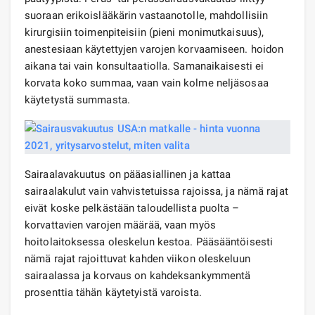
suoraan erikoislääkärin vastaanotolle, mahdollisiin
kirurgisiin toimenpiteisiin (pieni monimutkaisuus),
anestesiaan käytettyjen varojen korvaamiseen. hoidon
aikana tai vain konsultaatiolla. Samanaikaisesti ei
korvata koko summaa, vaan vain kolme neljäsosaa
käytetystä summasta.
Sairaalavakuutus on pääasiallinen ja kattaa
sairaalakulut vain vahvistetuissa rajoissa, ja nämä rajat
eivät koske pelkästään taloudellista puolta –
korvattavien varojen määrää, vaan myös
hoitolaitoksessa oleskelun kestoa. Pääsääntöisesti
nämä rajat rajoittuvat kahden viikon oleskeluun
sairaalassa ja korvaus on kahdeksankymmentä
prosenttia tähän käytetyistä varoista.