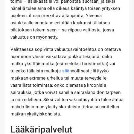
toimii – asiakasta ei voi painostaa suoraan, ja siksi
hänellä tulee aina olla oikeus kääntyä toisen yrityksen
puoleen. ilman merkittäviä tappioita. Yleensä
asiakkaalle annetaan enintään kuukausi tällaisen
päätöksen tekemiseen – se riippuu valtiosta, jossa
vakuutus on myönnetty.
Valittaessa sopivinta vakuutusvaihtoehtoa on otettava
huomioon varsin vaikuttava joukko tekijöitä: onko
matka yksittäismatka (esimerkiksi turistimatka) vai
tuleeko tällaisia ​​matkoja
sää
nnöllisesti; liittyykö
matkaan extreme-urheilua tai muuta terveydelle
vaarallista toimintaa; onko olemassa kroonisia
sairauksia, jotka voivat sanella sairaalahoidon tarpeen
ja niin edelleen. Siksi valitun vakuutusyhtiön tulee antaa
mahdollisimman yksityiskohtaista tietoa suunnitellun
matkan yksityiskohdista.
Lääkäripalvelut