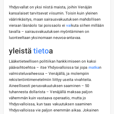
Yhdysvallat on yksi niistä maista, joihin Venäjän
kansalaiset tarvitsevat viisumin. Toisin kuin yleinen
väärinkäsitys, maan sairausvakuutuksen mahdollisen
vieraan läsnäolo tai poissaolo ei
vai
kuta siihen millään
tavalla – sairausvakuutuksen myöntäminen on
luonteeltaan yksinomaan neuvoa-antavaa.
yleistä
tieto
a
Lääketieteellisen politiikan hankkimiseen on kaksi
päävaihtoehtoa – itse Yhdysvalloissa tai jopa
matka
n
valmisteluvaiheessa – Venäjällä, ja molempiin
rekisteröintimenetelmiin liittyy useita vivahteita.
Aineellisesti perusvakuutuksen saaminen – 50
tuhannesta dollarista – Venäjällä maksaa paljon
vähemmän kuin vastaava operaatio, mutta jo
Yhdysvalloissa, kun taas vakuutuksen saaminen
Yhdysvalloissa vie paljon enemmän aikaa. Jokainen