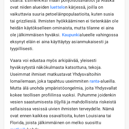
osalta. Esimerkiksi maan pohjoisosavaltiot ja Alaska
ovat niiden alueiden
luettelo
n kärjessä, joilla on
vaikuttavia suuria petoeläinpopulaatioita, kuten susia
tai grizzliesiä. Ihmisten hyökkääminen ei tietenkään ole
heidän käytökselleen ominaista, mutta tilanne ei aina
ole jälkimmäisen hyväksi.
Kaupunki
alueelle vahingossa
eksynyt eläin ei aina käyttäytyy asianmukaisesti ja
tyypillisesti.
Vaara voi edustaa myös arkipäivää, yleisesti
hyväksytystä näkökulmasta katsottuna, tekoja.
Useimmat ihmiset matkustavat Yhdysvaltoihin
lomailemaan, joka tapahtuu useimmiten
ranta
-alueilla.
Mutta älä unohda ympäristöongelmia, joita Yhdysvallat
kokee teollisen profiilinsa vuoksi. Puhumme joidenkin
vesien saastumisesta öljyllä ja mahdollisista riskeistä
sellaisissa vesissä uivien ihmisten terveydelle. Nämä
ovat ennen kaikkea osavaltioita, kuten Louisiana tai
Florida, joista jälkimmäinen on melko suosittu