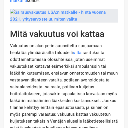
matkailu
kohde.
Mitä vakuutus voi kattaa
Vakuutus on alun perin suunniteltu suojaamaan
henkilöä ylimääräisiltä taloudelli
silta
rasituksilta
odottamattomissa olosuhteissa, joten useimmat
vakuutukset kattavat esimerkiksi ambulanssin tai
lääkärin kutsumisen, ensiavun onnettomuuden tai muun
vastaavan tilanteen varalta, potilaan avohoidosta tai
sairaalahoidosta. sairaala, potilaan kuljetus
hoitolaitokseen, joissakin tapauksissa korvataan myös
lääkärin määräämien lääkkeiden kustannukset. Joskus
tilanne kehittyy erittäin epäsuotuisasti, ja siihen on
myös parempi varautua: vakuutus kattaa vakuutetun
kuljetuksen takaisin Venäjän alueelle lääketieteellisistä