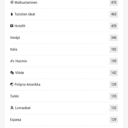
🧭 Matkustaminen
470
🧳 Turistien ideat
465
🏨 Hotellit
439
Venäjä
346
Italia
182
✍ Huomio
159
🎭 Viihde
142
🌏 Pohjois-Amerikka
139
Turkki
135
🏝 Lomaideat
132
Espanja
129