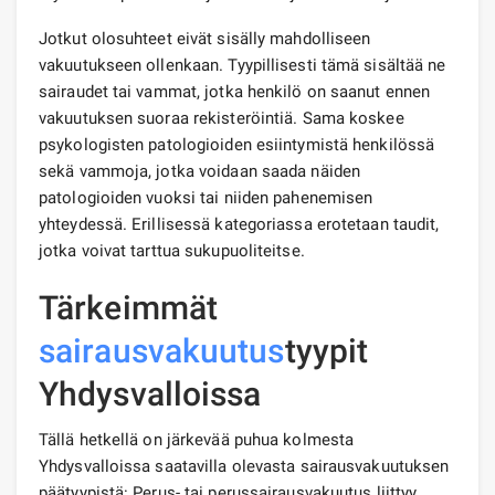
Jotkut olosuhteet eivät sisälly mahdolliseen
vakuutukseen ollenkaan. Tyypillisesti tämä sisältää ne
sairaudet tai vammat, jotka henkilö on saanut ennen
vakuutuksen suoraa rekisteröintiä. Sama koskee
psykologisten patologioiden esiintymistä henkilössä
sekä vammoja, jotka voidaan saada näiden
patologioiden vuoksi tai niiden pahenemisen
yhteydessä. Erillisessä kategoriassa erotetaan taudit,
jotka voivat tarttua sukupuoliteitse.
Tärkeimmät
sairausvakuutus
tyypit
Yhdysvalloissa
Tällä hetkellä on järkevää puhua kolmesta
Yhdysvalloissa saatavilla olevasta sairausvakuutuksen
päätyypistä: Perus- tai perussairausvakuutus liittyy