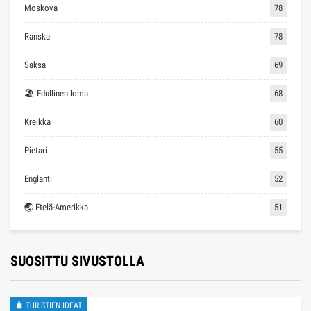
Moskova
78
Ranska
78
Saksa
69
🏖 Edullinen loma
68
Kreikka
60
Pietari
55
Englanti
52
🌏 Etelä-Amerikka
51
SUOSITTU SIVUSTOLLA
🧳 TURISTIEN IDEAT