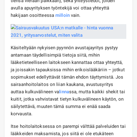
tiensä vieraan paikkaan), sekä yhteystiedot, joiden
avulla apuyrityksen työntekijä voi ottaa yhteyttä
hakijaan osoitteessa
milloin
vain.
Käsiteltyään nykyisen pyynnön avustajayritys pystyy
antamaan täydellisimpiä tietoja siitä, mihin
lääketieteelliseen laitokseen kannattaa ottaa yhteyttä,
ja joissakin tapauksissa mihin erikoislääkäriin – jotkut
sopimukset edellyttävät tämän ehdon täyttymistä. Jos
sairaanhoitolaitos on liian kaukana, avustusyritys
auttaa kulkuvälineen va
linna
ssa, mutta kaikki shekit tai
kuitit, jotka vahvistavat tietyn kulkuvälineen käytön, on
säilytettävä, muuten tämä summa ei enää saada
korvausta.
Itse hoitolaitoksessa on parempi välttää palveluiden tai
lääkkeiden maksamista, jos siitä ei ole etukäteen