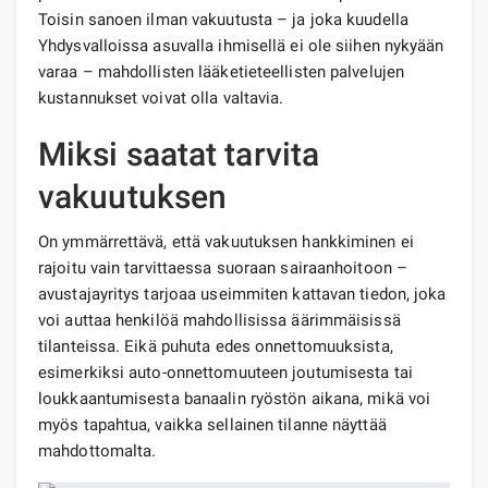
Toisin sanoen ilman vakuutusta – ja joka kuudella
Yhdysvalloissa asuvalla ihmisellä ei ole siihen nykyään
varaa – mahdollisten lääketieteellisten palvelujen
kustannukset voivat olla valtavia.
Miksi saatat tarvita
vakuutuksen
On ymmärrettävä, että vakuutuksen hankkiminen ei
rajoitu vain tarvittaessa suoraan sairaanhoitoon –
avustajayritys tarjoaa useimmiten kattavan tiedon, joka
voi auttaa henkilöä mahdollisissa äärimmäisissä
tilanteissa. Eikä puhuta edes onnettomuuksista,
esimerkiksi auto-onnettomuuteen joutumisesta tai
loukkaantumisesta banaalin ryöstön aikana, mikä voi
myös tapahtua, vaikka sellainen tilanne näyttää
mahdottomalta.