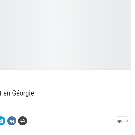
t en Géorgie
39