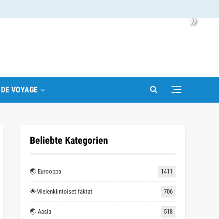
»
 DE VOYAGE
Beliebte Kategorien
🌏 Eurooppa
1411
🌟Mielenkiintoiset faktat
706
🌏 Aasia
518