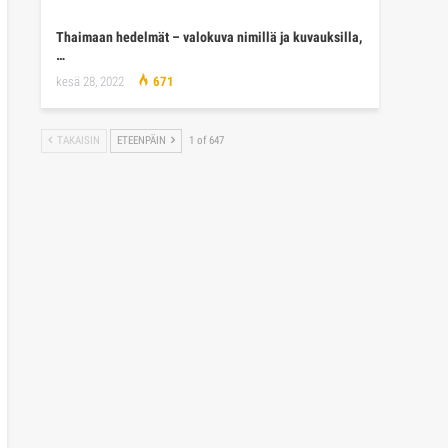
Thaimaan hedelmät – valokuva nimillä ja kuvauksilla,
…
kesä 28, 2022
671
TAKAISIN
ETEENPÄIN
1 of 647