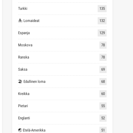
Turkki
135
🏝 Lomaideat
132
Espanja
129
Moskova
78
Ranska
78
Saksa
69
🏖 Edullinen loma
68
Kreikka
60
Pietari
55
Englanti
52
🌏 Etelä-Amerikka
51