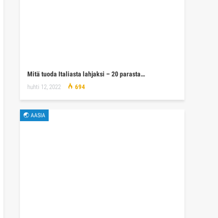
Mitä tuoda Italiasta lahjaksi – 20 parasta…
huhti 12, 2022
694
🌏 AASIA