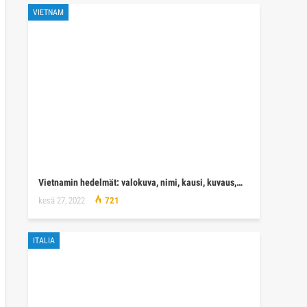
VIETNAM
Vietnamin hedelmät: valokuva, nimi, kausi, kuvaus,…
kesä 27, 2022
721
ITALIA