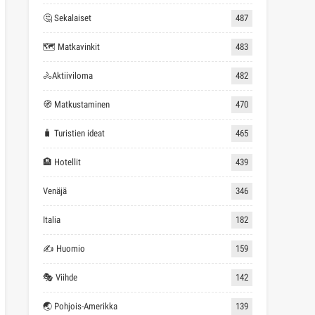
🤔 Sekalaiset
487
🗺 Matkavinkit
483
🚴Aktiiviloma
482
🧭 Matkustaminen
470
🧳 Turistien ideat
465
🏨 Hotellit
439
Venäjä
346
Italia
182
✍ Huomio
159
🎭 Viihde
142
🌏 Pohjois-Amerikka
139