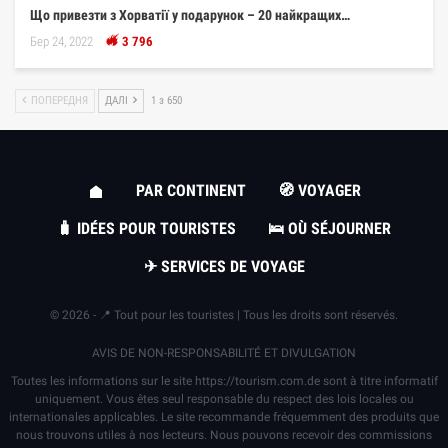
Що привезти з Хорватії у подарунок – 20 найкращих…
Бер 24, 2022
3 796
ПОПЕРЕДНЯ
ДАЛІ
1 з 650
PAR CONTINENT
🧭 VOYAGER
🧳 IDÉES POUR TOURISTES
🛌 OÙ SÉJOURNER
✈ SERVICES DE VOYAGE
© 2026 - 📍 Tout pour les touristes | Tous les droits sont réservés.
AVIS DE NON-RESPONSABILITÉ ET DIVULGATION
Toutes les informations sur le site
https://tourism.com.de
sont à titre informatif
uniquement. Vous êtes seul responsable du respect des lois locales ou
internationales applicables. Le site recommande fréquemment des produits que
nous trouvons utiles à nos lecteurs. Nous pouvons recevoir des commissions