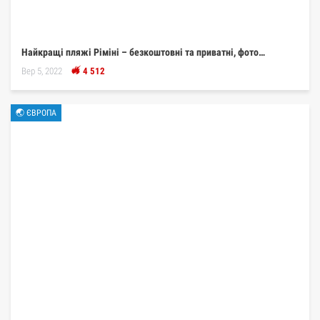
Найкращі пляжі Ріміні – безкоштовні та приватні, фото…
Вер 5, 2022
4 512
🌏 ЄВРОПА