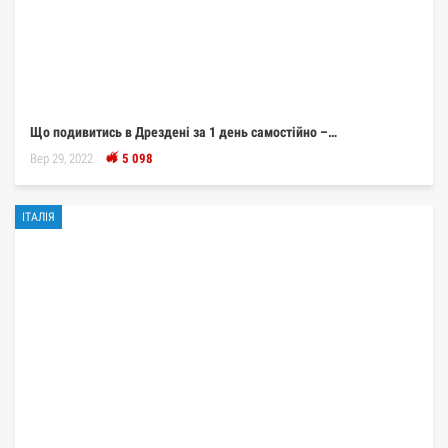
Що подивитись в Дрездені за 1 день самостійно –…
Вер 29, 2022
5 098
ІТАЛІЯ