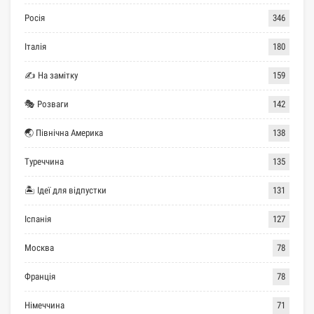
Росія
346
Італія
180
✍ На замітку
159
🎭 Розваги
142
🌏 Північна Америка
138
Туреччина
135
🏝 Ідеї для відпустки
131
Іспанія
127
Москва
78
Франція
78
Німеччина
71