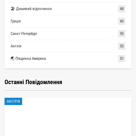
🏖 Дешевий відпочинок
68
Греція
60
Санкт-Петербург
55
Англія
53
🌏 Південна Америка
51
Останні Повідомлення
АВСТРІЯ