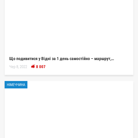
Що подивитися у Відні за 1 день самостійно – маршрут,…
Чер 8, 2022
8 007
НІМЕЧЧИНА