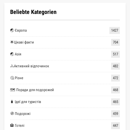
Beliebte Kategorien
🌏 Європа
1427
🌟Цікаві факти
704
🌏 Азія
517
🚴Активний відпочинок
482
🤔 Різне
472
🗺 Поради для подорожей
468
🧳 Ідеї для туристів
465
🧭 Подорожі
459
🏨 Готелі
447