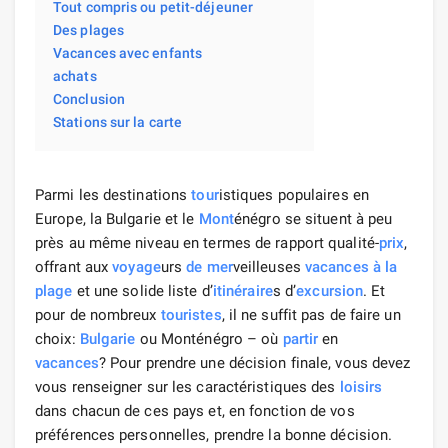
Tout compris ou petit-déjeuner
Des plages
Vacances avec enfants
achats
Conclusion
Stations sur la carte
Parmi les destinations
tour
istiques populaires en
Europe, la Bulgarie et le
Mont
énégro se situent à peu
près au même niveau en termes de rapport qualité-
prix
,
offrant aux
voyage
urs
de mer
veilleuses
vacances à la
plage
et une solide liste d’
itinéraire
s d’
excursion
. Et
pour de nombreux
touristes
, il ne suffit pas de faire un
choix:
Bulgarie
ou Monténégro – où
partir
en
vacances
? Pour prendre une décision finale, vous devez
vous renseigner sur les caractéristiques des
loisirs
dans chacun de ces pays et, en fonction de vos
préférences personnelles, prendre la bonne décision.