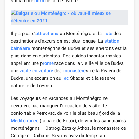
sur la côte
nord
de la mer Noire.
Il y a plus d’
attractions
au Monténégro et la
liste
des
destinations d’excursion est plus longue. La
station
balnéaire
monténégrine de Budva et ses environs est la
plus riche en curiosités. Des guides incontournables
appellent une p
rome
nade dans la vieille ville de Budva,
une
visite
en voiture
des
monastère
s de la Riviera de
Budva, une excursion au
lac
Skadar et à la réserve
naturelle de Lovcen.
Les voyageurs en vacances au Monténégro ne
devraient pas manquer l’occasion de visiter le
confortable Petrovac, de voir le plus beau fjord de la
Méditerranée
(la baie de Kotor), de voir les sanctuaires
monténégrins – Ostrog, Zetsky Athos, le monastère de
Cetinje et Daibabe. Si vous avez du temps au