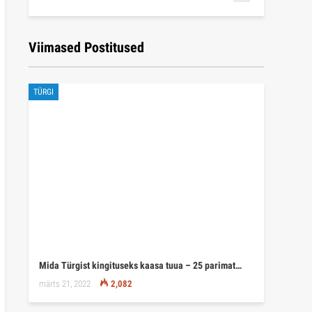
Viimased Postitused
TÜRGI
Mida Türgist kingituseks kaasa tuua – 25 parimat…
märts 21, 2022
2,082