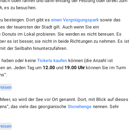
 nach oben fahren und dann entlang der Festung oder direkt zum
h, es zu besuchen.
u besteigen. Dort gibt es
einen Vergnügungspark
sowie das
es der teuersten der Stadt gilt. Auch wenn Sie ein
ie Donuts im Lokal probieren. Sie werden es nicht bereuen. Es
ber es ist besser, sie nicht in beide Richtungen zu nehmen. Es ist
it der Seilbahn hinunterzufahren.
t haben oder keine
Tickets kaufen
können (die Anzahl ist
ußen an. Jeden Tag um
12.00
und
19.00 Uhr
können Sie im Turm
ns“.
eer, so wird der See vor Ort genannt. Dort, mit Blick auf dieses
ens“, das viele das georgianische
Stonehenge
nennen. Sehr