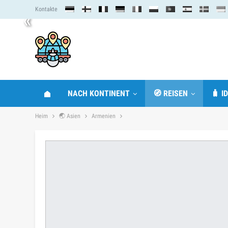
Kontakte
«
NACH KONTINENT
🧭 REISEN
🧳 I
Heim
🌏 Asien
Armenien