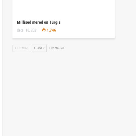
Millised mered on Türgis
dets. 18, 2021
1,746
EELMINE
EDASI
1 kohta 647