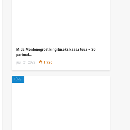
Mida Montenegrost kingituseks kaasa tuua – 20
parimat…
juuli 21, 2022
1,926
TÜRGI