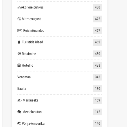
🚴Aktiivne puhkus
480
🤔 Mitmesugust
472
🗺 Reisinõuanded
467
🧳 Turistide ideed
462
🧭 Reisimine
450
🏨 Hotellid
438
Venemaa
346
Itaalia
180
✍ Märkuseks
159
🎭 Meelelahutus
142
🌏 Põhja-Ameerika
140