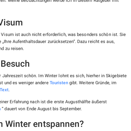
llen. Meine Beobachtungen werde ich in diesem Ratgeber mit
 Visum
 Visum ist auch nicht erforderlich, was besonders schön ist. Sie
„Ihre Aufenthaltsdauer zurücksetzen“. Dazu reicht es aus,
nd zu reisen.
n Besuch
r Jahreszeit schön. Im Winter lohnt es sich, hierher in Skigebiete
st und es weniger andere
Touristen
gibt. Weitere Gründe, im
 Text
.
er Erfahrung nach ist die erste Augusthälfte äußerst
n
“ dauert von Ende August bis September.
m Winter entspannen?