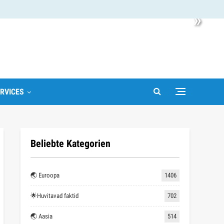
»
RVICES
Beliebte Kategorien
🌏 Euroopa
1406
🌟Huvitavad faktid
702
🌏 Aasia
514