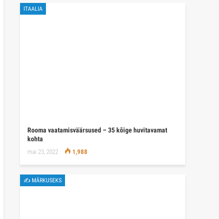
ITAALIA
Rooma vaatamisväärsused – 35 kõige huvitavamat
kohta
mai 23, 2022
1,988
✍ MÄRKUSEKS