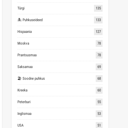
Türgi
135
🏝 Puhkuseideed
133
Hispaania
127
Moskva
78
Prantsusmaa
78
Saksamaa
69
🏖 Soodne puhkus
68
Kreeka
60
Peterburi
55
Inglismaa
53
USA
51