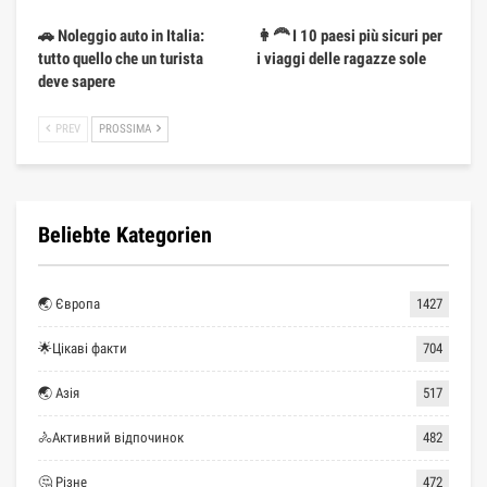
🚗 Noleggio auto in Italia:
👩‍🦰 I 10 paesi più sicuri per
tutto quello che un turista
i viaggi delle ragazze sole
deve sapere
PREV
PROSSIMA
Beliebte Kategorien
🌏 Європа
1427
🌟Цікаві факти
704
🌏 Азія
517
🚴Активний відпочинок
482
🤔 Різне
472