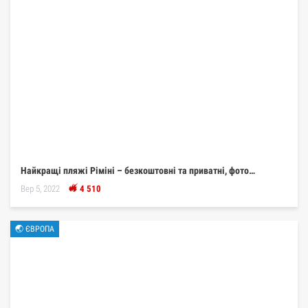
Найкращі пляжі Ріміні – безкоштовні та приватні, фото…
Вер 5, 2022
4 510
🌏 ЄВРОПА