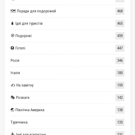
🗺 Поради для подорожей
468
🧳 Ідеї для туристів
465
🧭 Подорожі
459
🏨 Готелі
447
Росія
346
Італія
180
✍ На замітку
159
🎭 Розваги
142
🌏 Північна Америка
138
Туреччина
135
🏝 Ідеї для відпустки
131