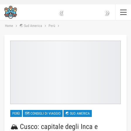
«
»
Home
🌏 Sud America
Perù
PERÙ
🗺 CONSIGLI DI VIAGGIO
🌏 SUD AMERICA
🏔️ Cusco: capitale degli Inca e