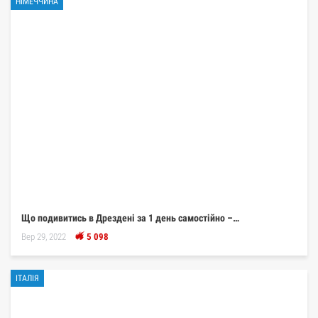
НІМЕЧЧИНА
Що подивитись в Дрездені за 1 день самостійно –…
Вер 29, 2022
5 098
ІТАЛІЯ