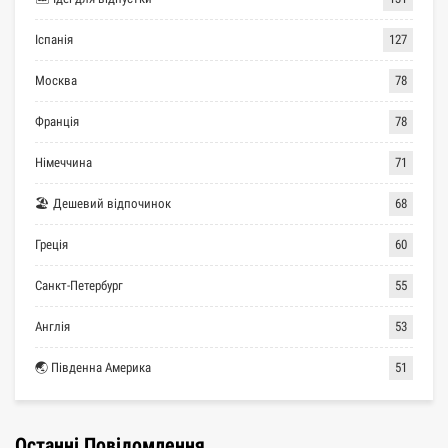
Іспанія
127
Москва
78
Франція
78
Німеччина
71
🏖 Дешевий відпочинок
68
Греція
60
Санкт-Петербург
55
Англія
53
🌏 Південна Америка
51
Останні Повідомлення