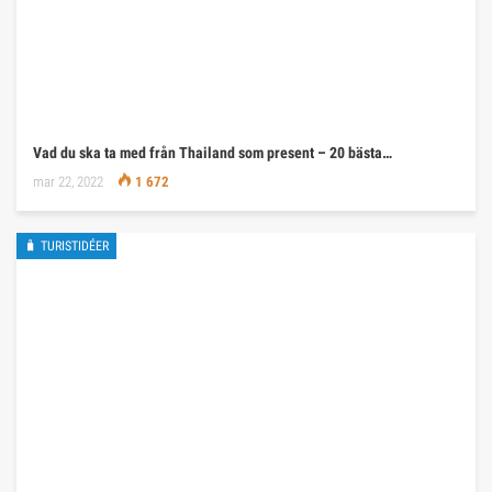
Vad du ska ta med från Thailand som present – 20 bästa…
mar 22, 2022
1 672
🧳 TURISTIDÉER