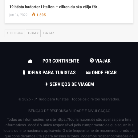
19 bästa badorter i Italien – vilken du ska välja för…
jun 14, 2022
1 505
TILLBAKA
FRAM
1 av 647
POR CONTINENTE
🧭 VIAJAR
🧳 IDEIAS PARA TURISTAS
🛌 ONDE FICAR
✈ SERVIÇOS DE VIAGEM
© 2026 - 📍 Tudo para turistas | Todos os direitos reservados.
ISENÇÃO DE RESPONSABILIDADE E DIVULGAÇÃO
Todas as informações no site
https://tourism.com.de
são apenas para fins
informativos. Você é o único responsável pelo cumprimento de quaisquer leis
locais ou internacionais aplicáveis. O site frequentemente recomenda produtos
que consideramos úteis para nossos leitores. Podemos receber comissões de