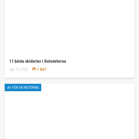
11 bästa skidorter i Dolomiterna
apr 13, 2022
1 867
✍ FÖR EN NOTERING