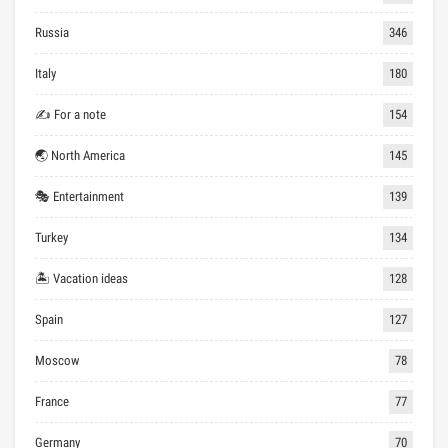
Russia
346
Italy
180
✍ For a note
154
🌏 North America
145
🎭 Entertainment
139
Turkey
134
🏝 Vacation ideas
128
Spain
127
Moscow
78
France
77
Germany
70