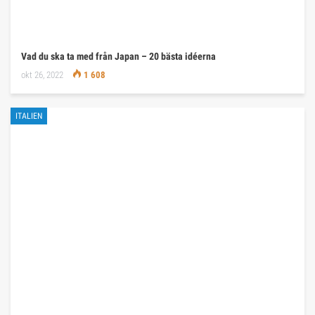
Vad du ska ta med från Japan – 20 bästa idéerna
okt 26, 2022
1 608
ITALIEN