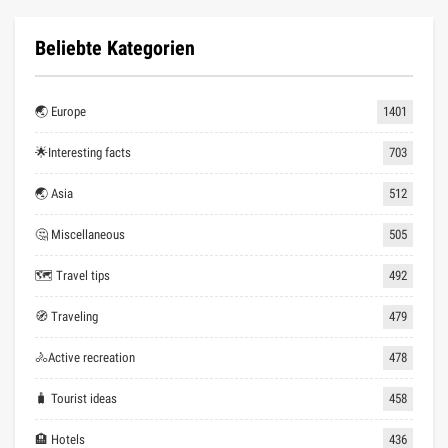
Beliebte Kategorien
🌏 Europe
1401
🌟Interesting facts
703
🌏 Asia
512
🤔 Miscellaneous
505
🗺 Travel tips
492
🧭 Traveling
479
🚴Active recreation
478
🧳 Tourist ideas
458
🏨 Hotels
436