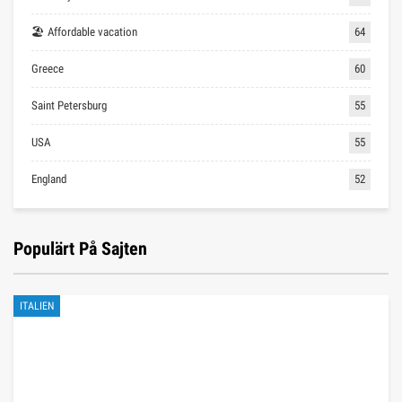
🏖 Affordable vacation
64
Greece
60
Saint Petersburg
55
USA
55
England
52
Populärt På Sajten
ITALIEN