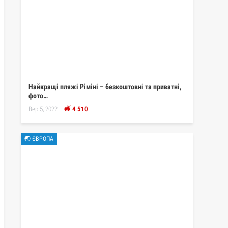
Найкращі пляжі Ріміні – безкоштовні та приватні,
фото…
Вер 5, 2022
4 510
🌏 ЄВРОПА