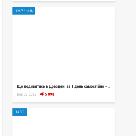
НІМЕЧЧИНА
Що подивитись в Дрездені за 1 день самостійно –…
Вер 29, 2022
5 098
ІТАЛІЯ