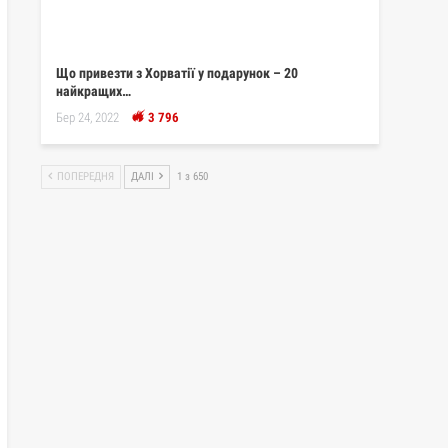
Що привезти з Хорватії у подарунок – 20
найкращих…
Бер 24, 2022
3 796
ПОПЕРЕДНЯ
ДАЛІ
1 з 650