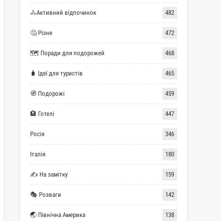
🚴Активний відпочинок
482
🤔 Різне
472
🗺 Поради для подорожей
468
🧳 Ідеї для туристів
465
🧭 Подорожі
459
🏨 Готелі
447
Росія
346
Італія
180
✍ На замітку
159
🎭 Розваги
142
🌏 Північна Америка
138