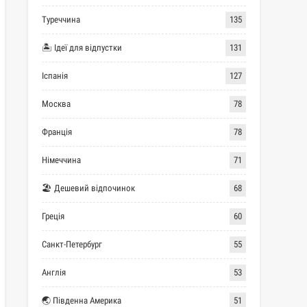
Туреччина
135
🏝 Ідеї для відпустки
131
Іспанія
127
Москва
78
Франція
78
Німеччина
71
🏖 Дешевий відпочинок
68
Греція
60
Санкт-Петербург
55
Англія
53
🌏 Південна Америка
51