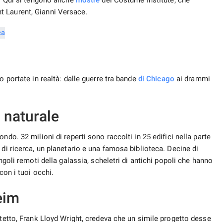
i. Qui si tengono anche
mostre
del Costume Institute, che
t Laurent, Gianni Versace.
o portate in realtà: dalle guerre tra bande
di Chicago
ai drammi
 naturale
ndo. 32 milioni di reperti sono raccolti in 25 edifici nella parte
 di ricerca, un planetario e una famosa biblioteca. Decine di
ngoli remoti della galassia, scheletri di antichi popoli che hanno
con i tuoi occhi.
eim
itetto, Frank Lloyd Wright, credeva che un simile progetto desse