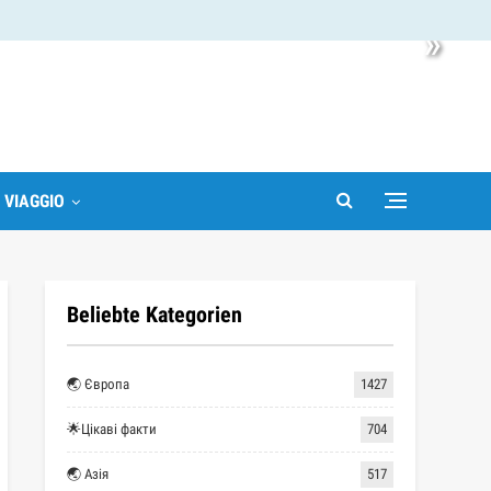
»
I VIAGGIO
Beliebte Kategorien
🌏 Європа
1427
🌟Цікаві факти
704
🌏 Азія
517