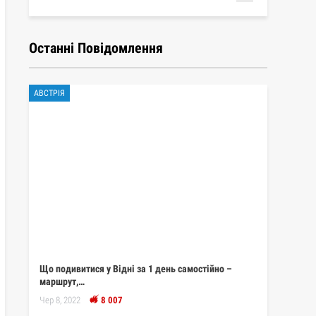
Останні Повідомлення
АВСТРІЯ
Що подивитися у Відні за 1 день самостійно –
маршрут,…
Чер 8, 2022
8 007