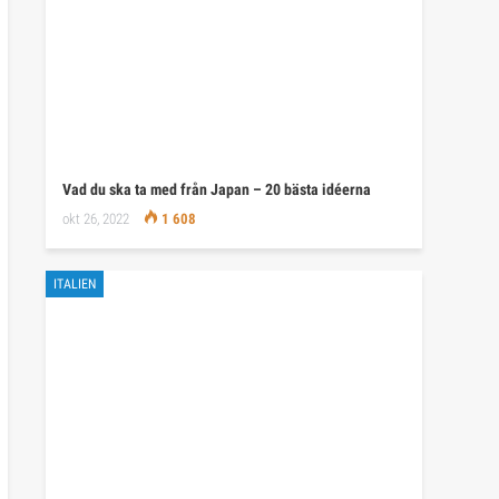
Vad du ska ta med från Japan – 20 bästa idéerna
okt 26, 2022
1 608
ITALIEN