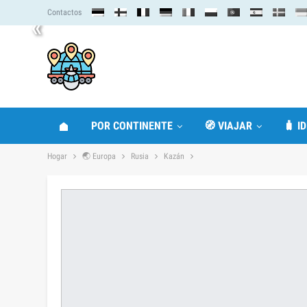
Contactos
«
POR CONTINENTE
🧭 VIAJAR
🧳 I
Hogar
🌏 Europa
Rusia
Kazán