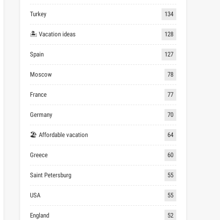
Turkey
134
🏝 Vacation ideas
128
Spain
127
Moscow
78
France
77
Germany
70
🏖 Affordable vacation
64
Greece
60
Saint Petersburg
55
USA
55
England
52