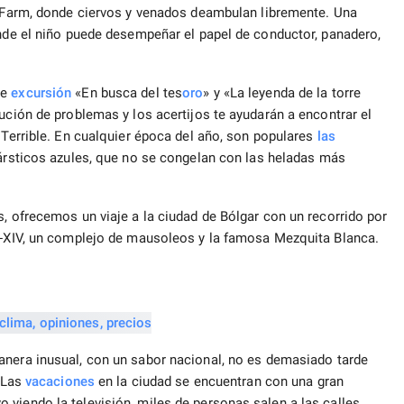
d Farm, donde ciervos y venados deambulan libremente. Una
onde el niño puede desempeñar el papel de conductor, panadero,
de
excursión
«En busca del tes
oro
» y «La leyenda de la torre
ución de problemas y los acertijos te ayudarán a encontrar el
 Terrible. En cualquier época del año, son populares
las
kársticos azules, que no se congelan con las heladas más
s, ofrecemos un viaje a la ciudad de Bólgar con un recorrido por
II-XIV, un complejo de mausoleos y la famosa Mezquita Blanca.
nera inusual, con un sabor nacional, no es demasiado tarde
. Las
vacaciones
en la ciudad se encuentran con una gran
viendo la televisión, miles de personas salen a las calles