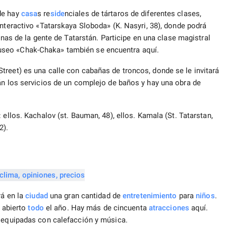
de hay
casa
s re
side
nciales de tártaros de diferentes clases,
nteractivo «Tatarskaya Sloboda» (K. Nasyri, 38), donde podrá
anas de la gente de Tatarstán. Participe en una clase magistral
useo «Chak-Chaka» también se encuentra aquí.
reet) es una calle con cabañas de troncos, donde se le invitará
án los servicios de un complejo de baños y hay una obra de
 ellos. Kachalov (st. Bauman, 48), ellos. Kamala (St. Tatarstan,
2).
rá en la
ciudad
una gran cantidad de
entretenimiento
para
niños
.
á abierto
todo
el año. Hay más de cincuenta
atracciones
aquí.
n equipadas con calefacción y música.