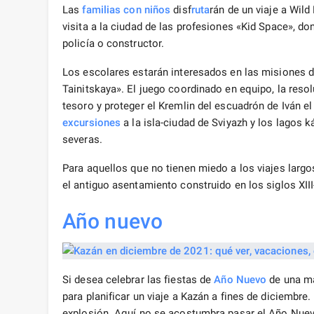
Las
familias con niños
disf
ruta
rán de un viaje a Wil
visita a la ciudad de las profesiones «Kid Space», d
policía o constructor.
Los escolares estarán interesados ​​​​en las misiones 
Tainitskaya». El juego coordinado en equipo, la resol
tesoro y proteger el Kremlin del escuadrón de Iván el
excursiones
a la isla-ciudad de Sviyazh y los lagos 
severas.
Para aquellos que no tienen miedo a los viajes largo
el antiguo asentamiento construido en los siglos XI
Año nuevo
Si desea celebrar las fiestas de
Año Nuevo
de una ma
para planificar un viaje a Kazán a fines de diciembre
explosión. Aquí no se acostumbra pasar el Año Nuevo 