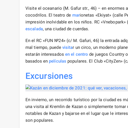
Visite el oceanario (M. Gafur str., 46) – en enormes
cocodrilos. El teatro de
mar
ionetas «Ekiyat» (calle 
impresión inolvidable en los niños. RC «Vnebopark» 
escalada
, una ciudad de cuerdas.
En el RC «FUN №24» (c/ M. Gafuri, 46) la entrada adq
mal tiempo, puede
visita
r un circo, un moderno plane
estarán interesados ​​​​
en el centro
de juegos Country o
basados ​​​​en
películas
populares. El Club «CityZen» (c/
Excursiones
En invierno, un recorrido turístico por la ciudad es
una visita al Kremlin de Kazan o simplemente tomar 
notables de Kazan y bajarse en el lugar que le interes
son populares.