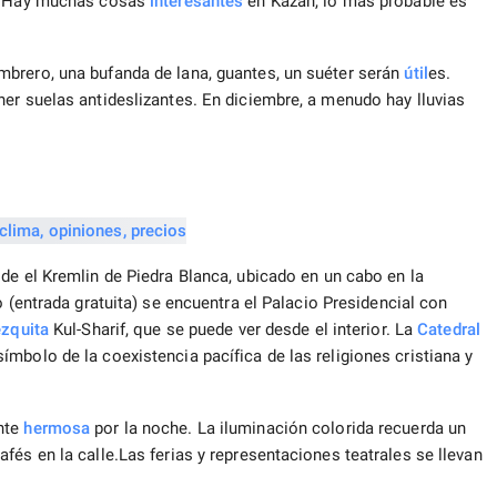
o. Hay muchas cosas
interesantes
en Kazan, lo más probable es
brero, una bufanda de lana, guantes, un suéter serán
útil
es.
er suelas antideslizantes. En diciembre, a menudo hay lluvias
de el Kremlin de Piedra Blanca, ubicado en un cabo en la
o (entrada gratuita) se encuentra el Palacio Presidencial con
zquita
Kul-Sharif, que se puede ver desde el interior. La
Catedral
mbolo de la coexistencia pacífica de las religiones cristiana y
nte
hermosa
por la noche. La iluminación colorida recuerda un
fés en la calle.Las ferias y representaciones teatrales se llevan