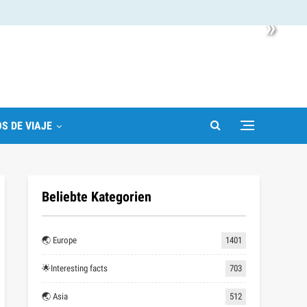
»
S DE VIAJE
Beliebte Kategorien
🌏 Europe
1401
🌟Interesting facts
703
🌏 Asia
512