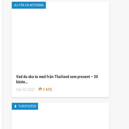
✍ FÖR EN NOTERING
Vad du ska ta med från Thailand som present – 20
bästa…
mar 22, 2022
1 672
🧳 TURISTIDÉER