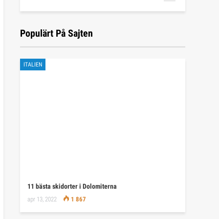
Populärt På Sajten
ITALIEN
11 bästa skidorter i Dolomiterna
apr 13, 2022
1 867