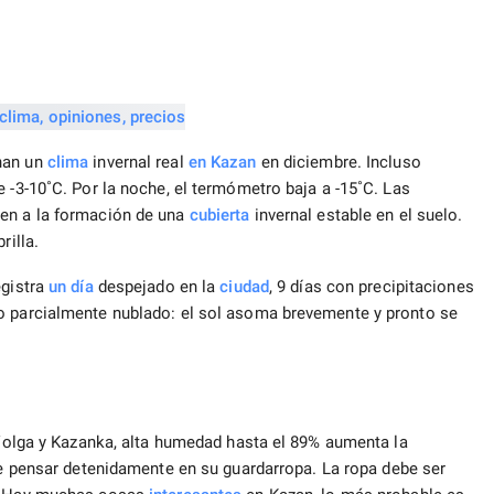
nan un
clima
invernal real
en Kazan
en diciembre. Incluso
 -3-10˚С. Por la noche, el termómetro baja a -15˚С. Las
cen a la formación de una
cubierta
invernal estable en el suelo.
rilla.
egistra
un día
despejado en la
ciudad
, 9 días con precipitaciones
o parcialmente nublado: el sol asoma brevemente y pronto se
l Volga y Kazanka, alta humedad hasta el 89% aumenta la
e pensar detenidamente en su guardarropa. La ropa debe ser