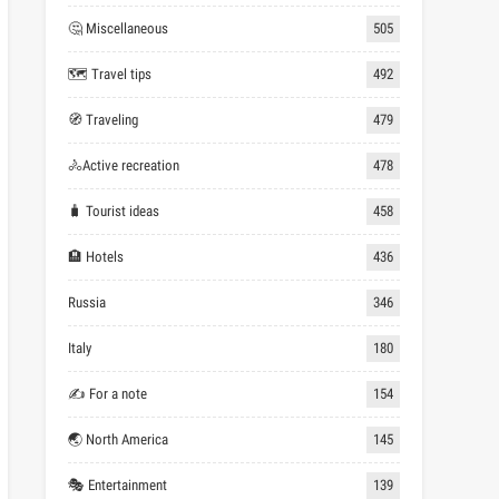
🤔 Miscellaneous
505
🗺 Travel tips
492
🧭 Traveling
479
🚴Active recreation
478
🧳 Tourist ideas
458
🏨 Hotels
436
Russia
346
Italy
180
✍ For a note
154
🌏 North America
145
🎭 Entertainment
139