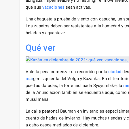
abrigada, impermeable y no restringir el movimient
que sus
vacaciones
sean activas.
Una chaqueta a prueba de viento con capucha, un som
Los zapatos deben ser resistentes a la humedad y ten
heladas y aguanieve.
Qué ver
Vale la pena comenzar un recorrido por la
ciudad
des
mar
gen izquierda del Volga y Kazanka. En el territori
puertas doradas, la torre inclinada Syuyumbike, la
me
de la Anunciación también se encuentra aquí, como sí
musulmana.
La calle peatonal Bauman en invierno es especialme
cuento de hadas de invierno. Hay muchas tiendas y ca
a cabo desde mediados de diciembre.