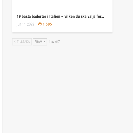
19 bästa badorter i Italien – vilken du ska välja för…
jun 14, 2022
1 505
TILLBAKA
FRAM
1 av 647