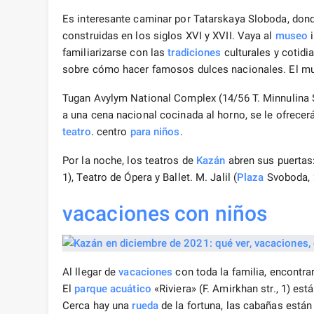
Es interesante caminar por Tatarskaya Sloboda, don
construidas en los siglos XVI y XVII. Vaya al
museo
i
familiarizarse con las
tradiciones
culturales y cotidi
sobre cómo hacer famosos dulces nacionales. El m
Tugan Avylym National Complex (14/56 T. Minnulina St
a una cena nacional cocinada al horno, se le ofrecer
teatro
. centro
para niños
.
Por la noche, los teatros de
Kazán
abren sus puertas:
1), Teatro de Ópera y Ballet. M. Jalil (
Plaza
Svoboda, 
vacaciones
con niños
Al llegar de
vacaciones
con toda la familia, encontra
El
parque
acuático
«Riviera» (F. Amirkhan str., 1) est
Cerca hay una
rueda
de la fortuna, las cabañas está