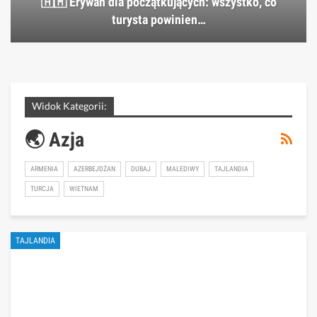
🇦🇲 Erywań dla początkujących: wszystko, co
turysta powinien…
Widok Kategorii:
🌏 Azja
ARMENIA
AZERBEJDŻAN
DUBAJ
MALEDIWY
TAJLANDIA
TURCJA
WIETNAM
TAJLANDIA