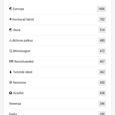
🌏 Euroopa
1406
🌟Huvitavad faktid
702
🌏 Aasia
514
🚴Aktiivne puhkus
480
🤔 Mitmesugust
472
🗺 Reisinõuanded
467
🧳 Turistide ideed
462
🧭 Reisimine
450
🏨 Hotellid
438
Venemaa
346
Itaalia
180