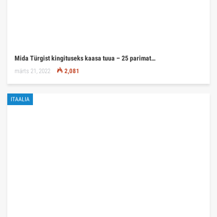
Mida Türgist kingituseks kaasa tuua – 25 parimat…
märts 21, 2022
2,081
ITAALIA