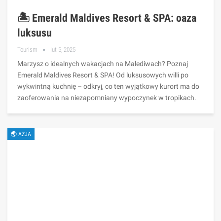
🏝️ Emerald Maldives Resort & SPA: oaza
luksusu
Tourism
lut 5, 2025
Marzysz o idealnych wakacjach na Malediwach? Poznaj
Emerald Maldives Resort & SPA! Od luksusowych willi po
wykwintną kuchnię – odkryj, co ten wyjątkowy kurort ma do
zaoferowania na niezapomniany wypoczynek w tropikach.
🌏 AZJA