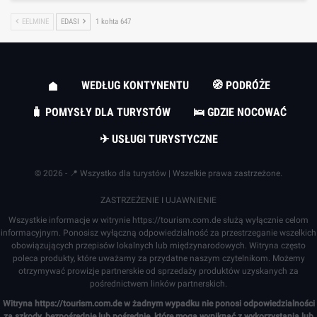
EELMINE
EDASI
1 kohta 647
WEDŁUG KONTYNENTU
🧭 PODRÓŻE
🧳 POMYSŁY DLA TURYSTÓW
🛌 GDZIE NOCOWAĆ
✈ USŁUGI TURYSTYCZNE
© 2026 - 📍 Wszystko dla turystów | Wszelkie prawa zastrzeżone.
ZASTRZEŻENIE I UJAWNIENIE
Wszystkie informacje w witrynie
https://tourism.com.de
służą wyłącznie celom
informacyjnym. Ponosisz wyłączną odpowiedzialność za przestrzeganie wszelkich
obowiązujących przepisów lokalnych lub międzynarodowych. Witryna często
poleca produkty, które uważamy za przydatne naszym czytelnikom. Możemy
otrzymywać prowizje partnerskie od sprzedaży produktów uzyskanych za
pośrednictwem linków partnerskich.
Witryna
https://tourism.com.de
w żadnym wypadku nie ponosi odpowiedzialności
za szkody, bezpośrednie lub pośrednie, które mogą wyniknąć z wykorzystania lub