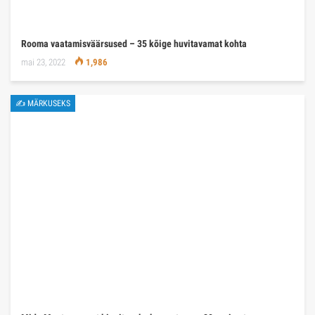
Rooma vaatamisväärsused – 35 kõige huvitavamat kohta
mai 23, 2022
1,986
✍ MÄRKUSEKS