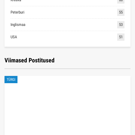
Peterburi
55
Inglismaa
53
USA
51
Viimased Postitused
TÜRGI