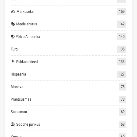
✍ Märkuseks
159
🎭 Meelelahutus
142
🌏 Põhja-Ameerika
140
Türgi
135
🏝 Puhkuseideed
133
Hispaania
127
Moskva
78
Prantsusmaa
78
Saksamaa
69
🏖 Soodne puhkus
68
Kreeka
60