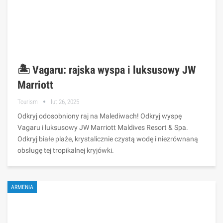
🏝️ Vagaru: rajska wyspa i luksusowy JW
Marriott
Tourism
lut 26, 2025
Odkryj odosobniony raj na Malediwach! Odkryj wyspę
Vagaru i luksusowy JW Marriott Maldives Resort & Spa.
Odkryj białe plaże, krystalicznie czystą wodę i niezrównaną
obsługę tej tropikalnej kryjówki.
ARMENIA