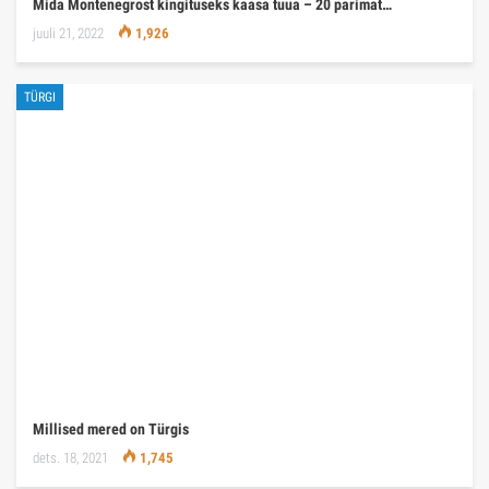
Mida Montenegrost kingituseks kaasa tuua – 20 parimat…
juuli 21, 2022
1,926
TÜRGI
Millised mered on Türgis
dets. 18, 2021
1,745