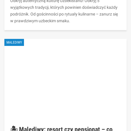
Odkryj autentyczną kulturę Uzbekistanu! Odkryj 5
wyjątkowych tradycji, których powinien doświadczyć każdy
podróżnik. Od gościnności po rytuały kulinarne – zanurz się
w prawdziwym uzbeckim smaku.
MALEDIWY
🏝️ Malediwy: resort czy pensjonat – co