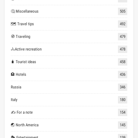
🤔 Miscellaneous
505
🗺 Travel tips
492
🧭 Traveling
479
🚴Active recreation
478
🧳 Tourist ideas
458
🏨 Hotels
436
Russia
346
Italy
180
✍ For a note
154
🌏 North America
145
🎭 Entertainment
139