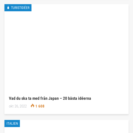
🧳 TURISTIDÉER
Vad du ska ta med från Japan – 20 bästa idéerna
okt 26, 2022
1 608
ITALIEN