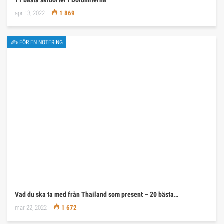
apr 13, 2022
1 869
✍ FÖR EN NOTERING
Vad du ska ta med från Thailand som present – 20 bästa…
mar 22, 2022
1 672