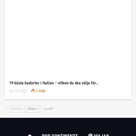
19 bästa badorter i Italien – vilken du ska välja för…
jun 14, 2022
1 508
TILLBAKA
FRAM
1 av 647