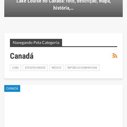
Lake Louise no Canadá: foto, descrição, mapa,
história,…
Navegando Pela Categoria
Canadá
CUBA
ESTADOS UNIDOS
MÉXICO
REPÚBLICA DOMINICANA
CANADÁ