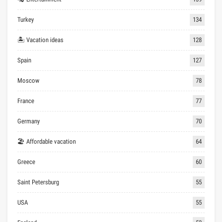
Turkey
134
🏝 Vacation ideas
128
Spain
127
Moscow
78
France
77
Germany
70
🏖 Affordable vacation
64
Greece
60
Saint Petersburg
55
USA
55