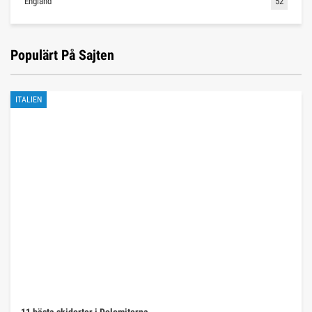
England
52
Populärt På Sajten
ITALIEN
11 bästa skidorter i Dolomiterna