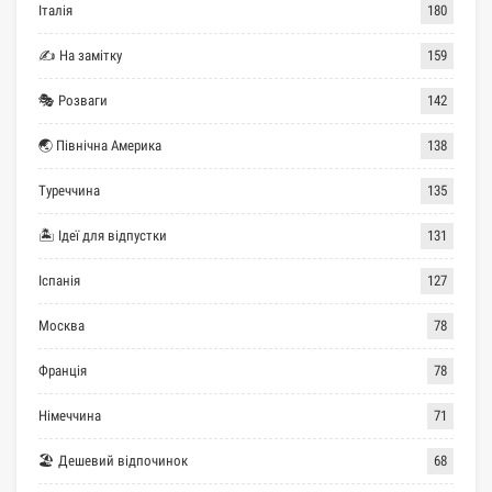
Італія
180
✍ На замітку
159
🎭 Розваги
142
🌏 Північна Америка
138
Туреччина
135
🏝 Ідеї для відпустки
131
Іспанія
127
Москва
78
Франція
78
Німеччина
71
🏖 Дешевий відпочинок
68