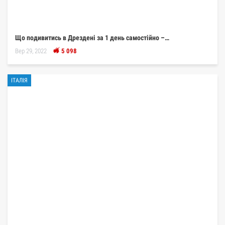
Що подивитись в Дрездені за 1 день самостійно –…
Вер 29, 2022
5 098
ІТАЛІЯ