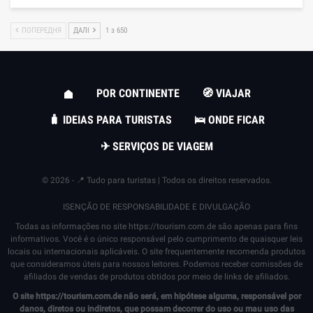
ПОПЕРЕДНЯ
ДАЛІ
1 з 650
POR CONTINENTE
🧭 VIAJAR
🧳 IDEIAS PARA TURISTAS
🛌 ONDE FICAR
✈ SERVIÇOS DE VIAGEM
© 2026 - 📍 Tudo para turistas | Todos os direitos reservados.
ISENÇÃO DE RESPONSABILIDADE E DIVULGAÇÃO
Todas as informações no site
https://tourism.com.de
são apenas para fins
informativos. Você é o único responsável pelo cumprimento de quaisquer leis
locais ou internacionais aplicáveis. O site frequentemente recomenda produtos
que consideramos úteis para nossos leitores. Podemos receber comissões de
afiliados de vendas de produtos obtidos por meio de links de afiliados.
O site
https://tourism.com.de
não será, em hipótese alguma, responsável por
danos, diretos ou indiretos, que possam decorrer do uso ou mau uso das