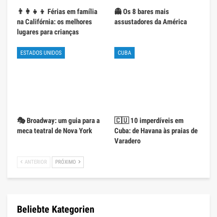
👨‍👩‍👧‍👦 Férias em família
👻 Os 8 bares mais
na Califórnia: os melhores
assustadores da América
lugares para crianças
ESTADOS UNIDOS
CUBA
🎭 Broadway: um guia para a
🇨🇺 10 imperdíveis em
meca teatral de Nova York
Cuba: de Havana às praias de
Varadero
ANTERIOR
PRÓXIMO
Beliebte Kategorien