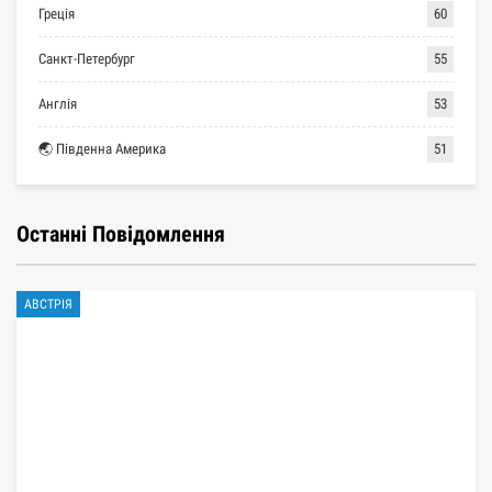
Греція
60
Санкт-Петербург
55
Англія
53
🌏 Південна Америка
51
Останні Повідомлення
АВСТРІЯ