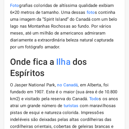
Foto
grafias coloridas de altíssima qualidade exibiam
6×20 metros de tamanho. Uma dessas
foto
s continha
uma imagem da “Spirit Island” do Canadá com um belo
lago nas Montanhas Rochosas ao fundo. Por vários
meses, até um milhão de americanos admiraram
diariamente a extraordinária beleza natural capturada
por um fotógrafo amador.
Onde fica a
Ilha
dos
Espíritos
O Jasper National Park,
no Canadá
, em Alberta, foi
fundado em 1907. Este é o maior (sua área é de 10.800
km2) e visitado pela reserva do Canadá.
Todo
s os anos
atrai um grande número de
turistas
com maravilhosas
pistas de esqui e natureza colorida. Impressões
indeléveis são deixadas pelas altas cordilheiras das
cordilheiras orientais, cobertas de geleiras brancas e