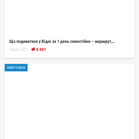
Що подивитися у Відні за 1 день самостійно – маршрут,…
Чер 8, 2022
8 007
НІМЕЧЧИНА