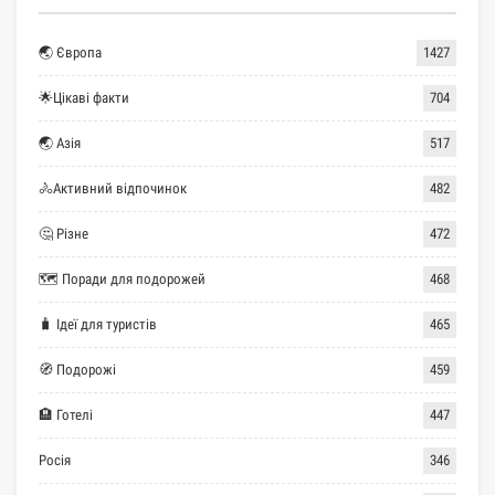
🌏 Європа
1427
🌟Цікаві факти
704
🌏 Азія
517
🚴Активний відпочинок
482
🤔 Різне
472
🗺 Поради для подорожей
468
🧳 Ідеї для туристів
465
🧭 Подорожі
459
🏨 Готелі
447
Росія
346