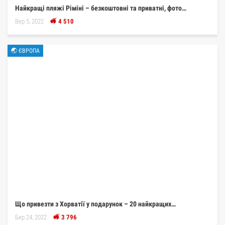
Найкращі пляжі Ріміні – безкоштовні та приватні, фото…
Вер 5, 2022
4 510
🌏 ЄВРОПА
Що привезти з Хорватії у подарунок – 20 найкращих…
Бер 24, 2022
3 796