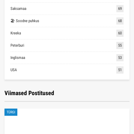
Saksamaa
69
🏖 Soodne puhkus
68
Kreeka
60
Peterburi
55
Inglismaa
53
USA
51
Viimased Postitused
TÜRGI