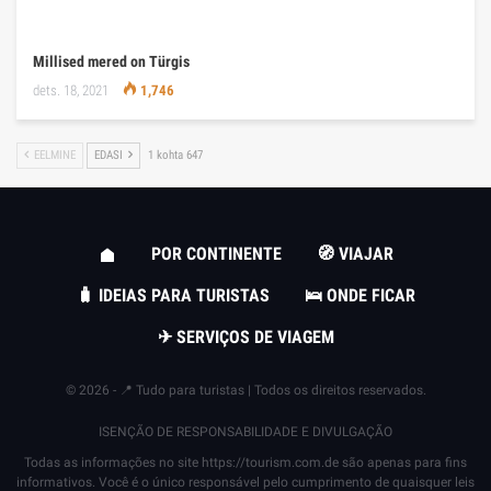
Millised mered on Türgis
dets. 18, 2021
1,746
EELMINE
EDASI
1 kohta 647
POR CONTINENTE
🧭 VIAJAR
🧳 IDEIAS PARA TURISTAS
🛌 ONDE FICAR
✈ SERVIÇOS DE VIAGEM
© 2026 - 📍 Tudo para turistas | Todos os direitos reservados.
ISENÇÃO DE RESPONSABILIDADE E DIVULGAÇÃO
Todas as informações no site
https://tourism.com.de
são apenas para fins
informativos. Você é o único responsável pelo cumprimento de quaisquer leis