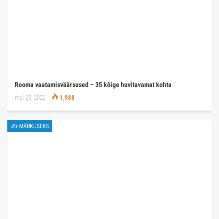
Rooma vaatamisväärsused – 35 kõige huvitavamat kohta
mai 23, 2022
1,988
✍ MÄRKUSEKS