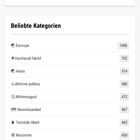
Beliebte Kategorien
🌏 Euroopa
1406
🌟Huvitavad faktid
702
🌏 Aasia
514
🚴Aktiivne puhkus
480
🤔 Mitmesugust
472
🗺 Reisinõuanded
467
🧳 Turistide ideed
462
🧭 Reisimine
450