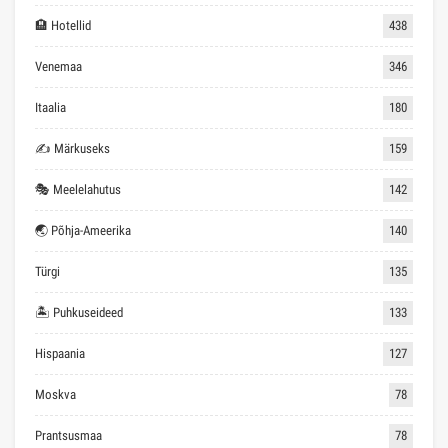
🏨 Hotellid
438
Venemaa
346
Itaalia
180
✍ Märkuseks
159
🎭 Meelelahutus
142
🌏 Põhja-Ameerika
140
Türgi
135
🏝 Puhkuseideed
133
Hispaania
127
Moskva
78
Prantsusmaa
78