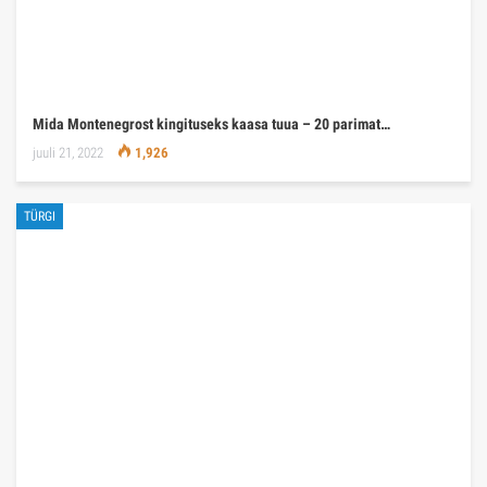
Mida Montenegrost kingituseks kaasa tuua – 20 parimat…
juuli 21, 2022
1,926
TÜRGI