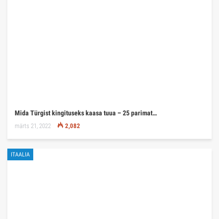
Mida Türgist kingituseks kaasa tuua – 25 parimat…
märts 21, 2022
2,082
ITAALIA