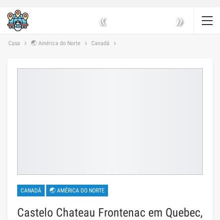
«
»
Casa
🌏 América do Norte
Canadá
CANADÁ
🌏 AMÉRICA DO NORTE
Castelo Chateau Frontenac em Quebec,