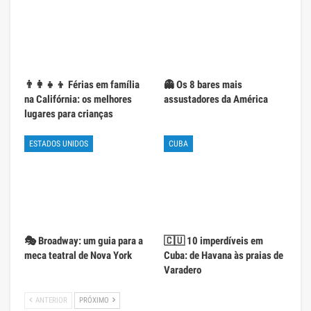
👨‍👩‍👧‍👦 Férias em família
👻 Os 8 bares mais
na Califórnia: os melhores
assustadores da América
lugares para crianças
ESTADOS UNIDOS
CUBA
🎭 Broadway: um guia para a
🇨🇺 10 imperdíveis em
meca teatral de Nova York
Cuba: de Havana às praias de
Varadero
ANTERIOR
PRÓXIMO