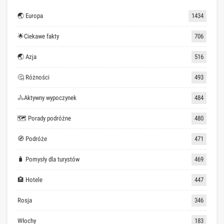
🌏 Europa
1434
🌟Ciekawe fakty
706
🌏 Azja
516
🤔 Różności
493
🚴Aktywny wypoczynek
484
🗺 Porady podróżne
480
🧭 Podróże
471
🧳 Pomysły dla turystów
469
🏨 Hotele
447
Rosja
346
Włochy
183