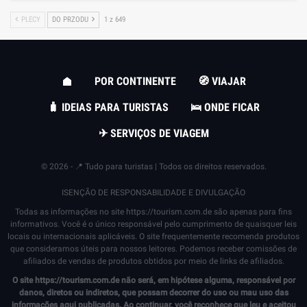
PLECY
DO PRZODU
1 z 649
POR CONTINENTE
🧭 VIAJAR
🧳 IDEIAS PARA TURISTAS
🛌 ONDE FICAR
✈ SERVIÇOS DE VIAGEM
© 2026 - 📍 Tudo para turistas | Todos os direitos reservados.
ISENÇÃO DE RESPONSABILIDADE E DIVULGAÇÃO
Todas as informações no site
https://tourism.com.de
são apenas para fins
informativos. Você é o único responsável pelo cumprimento de quaisquer leis
locais ou internacionais aplicáveis. O site frequentemente recomenda produtos
que consideramos úteis para nossos leitores. Podemos receber comissões de
afiliados de vendas de produtos obtidos por meio de links de afiliados.
O site
https://tourism.com.de
não será, em hipótese alguma, responsável por
danos, diretos ou indiretos, que possam decorrer do uso ou mau uso das
informações aqui publicadas. Ao continuar, você reconhece que leu e aceitou