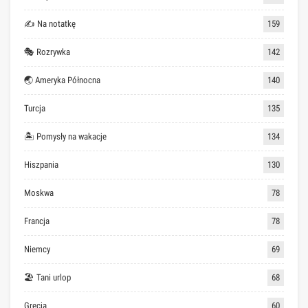
✍ Na notatkę
159
🎭 Rozrywka
142
🌏 Ameryka Północna
140
Turcja
135
🏝 Pomysły na wakacje
134
Hiszpania
130
Moskwa
78
Francja
78
Niemcy
69
🏖 Tani urlop
68
Grecja
60