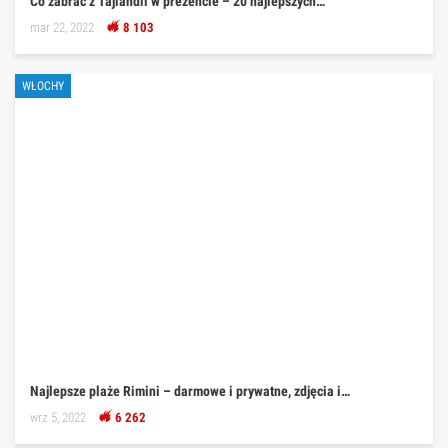
Co zabrać z Tajlandii w prezencie – 20 najlepszych…
mar 22, 2022
8 103
WŁOCHY
Najlepsze plaże Rimini – darmowe i prywatne, zdjęcia i…
wrz 5, 2022
6 262