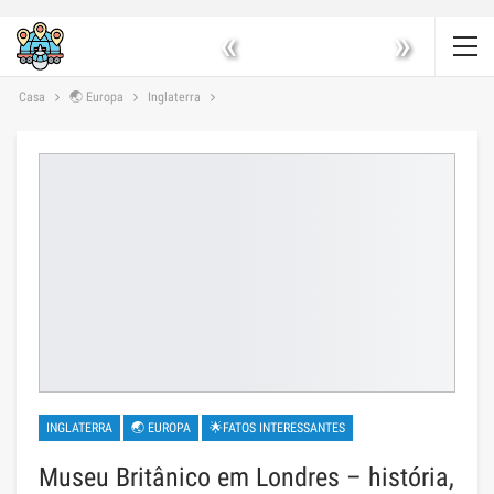
«
»
Casa
🌏 Europa
Inglaterra
INGLATERRA
🌏 EUROPA
🌟FATOS INTERESSANTES
Museu Britânico em Londres – história,