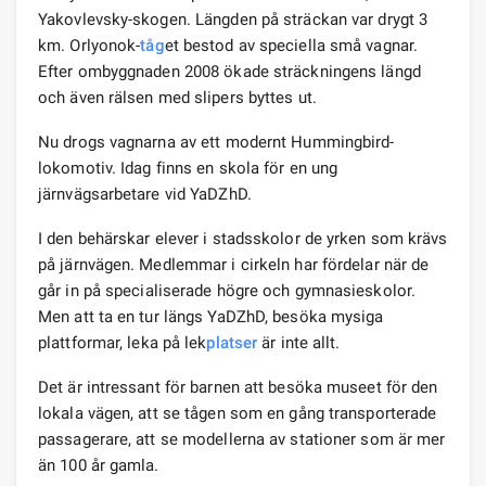
Yakovlevsky-skogen. Längden på sträckan var drygt 3
km. Orlyonok-
tåg
et bestod av speciella små vagnar.
Efter ombyggnaden 2008 ökade sträckningens längd
och även rälsen med slipers byttes ut.
Nu drogs vagnarna av ett modernt Hummingbird-
lokomotiv. Idag finns en skola för en ung
järnvägsarbetare vid YaDZhD.
I den behärskar elever i stadsskolor de yrken som krävs
på järnvägen. Medlemmar i cirkeln har fördelar när de
går in på specialiserade högre och gymnasieskolor.
Men att ta en tur längs YaDZhD, besöka mysiga
plattformar, leka på lek
platser
är inte allt.
Det är intressant för barnen att besöka museet för den
lokala vägen, att se tågen som en gång transporterade
passagerare, att se modellerna av stationer som är mer
än 100 år gamla.