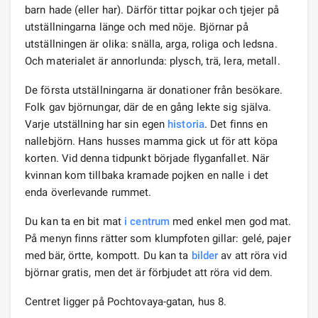
barn hade (eller har). Därför tittar pojkar och tjejer på
utställningarna länge och med nöje. Björnar på
utställningen är olika: snälla, arga, roliga och ledsna.
Och materialet är annorlunda: plysch, trä, lera, metall.
De första utställningarna är donationer från besökare.
Folk gav björnungar, där de en gång lekte sig själva.
Varje utställning har sin egen
historia
. Det finns en
nallebjörn. Hans husses mamma gick ut för att köpa
korten. Vid denna tidpunkt började flyganfallet. När
kvinnan kom tillbaka kramade pojken en nalle i det
enda överlevande rummet.
Du kan ta en bit mat
i centrum
med enkel men god mat.
På menyn finns rätter som klumpfoten gillar: gelé, pajer
med bär, örtte, kompott. Du kan ta
bilder
av att röra vid
björnar gratis, men det är förbjudet att röra vid dem.
Centret ligger på Pochtovaya-gatan, hus 8.