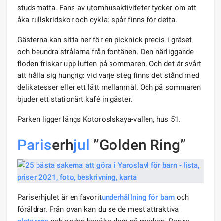
studsmatta. Fans av utomhusaktiviteter tycker om att
åka rullskridskor och cykla: spår finns för detta.
Gästerna kan sitta ner för en picknick precis i gräset
och beundra strålarna från fontänen. Den närliggande
floden friskar upp luften på sommaren. Och det är svårt
att hålla sig hungrig: vid varje steg finns det stånd med
delikatesser eller ett lätt mellanmål. Och på sommaren
bjuder ett stationärt kafé in gäster.
Parken ligger längs Kotoroslskaya-vallen, hus 51.
Paris
erh
jul
”Golden Ring”
Pariserhjulet är en favorit
underhållning för barn
och
föräldrar. Från ovan kan du se de mest attraktiva
platserna
och sedan besöka dem på marken. Denna