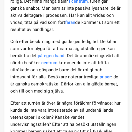
roliga. Det finns många salar
i centrum
, turen går
ganska snabbt. Men barn är inte passiva lyssnare: de är
aktiva deltagare i processen. Här kan allt vridas och
vridas, titta på vad som fort
faran
de kommer ut som ett
resultat av handlingar.
Och efter besiktning med guide ges ledig tid. De killar
som var för blyga för att närma sig utställningen kan
bemästra det
på egen hand
. Det är anmärkningsvärt att
när du besöker
centrum
kommer du inte att träffa
uttråkade och gäspande barn: det är roligt och
intressant för alla. Besökare noterar trevliga
priser
: de
är ganska demokratiska. Därför kan alla glädja barnet,
och till och med sig själva.
Efter att turnén är över är några föräldrar förvånade: hur
kunde de inte vara intresserade av så underhållande
vetenskaper i skolan? Kanske var det
undervisningsstilen? Efter att ha besökt utställningen
kommer barnen säkert att ta en ny titt på fysik eller