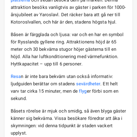
attraktion besöks vanligtvis av gäster i parken för 1000-
årsjubileet av Yaroslavl. Det räcker bara att gå ner till
Kotoroslvallen, och här är den, stadens högsta hjul.
Båsen är färgglada och ljusa: var och en har en symbol
för Rysslands gyllene ring. Attraktionens höjd är 65
meter och 30 bekväma stugor höjer gästerna till en
höjd. Alla har luftkonditionering med värmefunktion.
Hyttkapacitet – upp till 6 personer.
Resa
n är inte bara bekväm utan också informativ:
ljudguiden berättar om stadens
sevärdheter
. Ett helt
varv tar cirka 15 minuter, men de
flyg
er förbi som en
sekund.
Båsets rörelse är mjuk och smidig, så även blyga gäster
känner sig bekväma. Vissa besökare föredrar att åka i
skymningen: vid denna tidpunkt är staden vackert
upplyst.