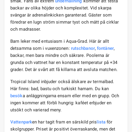
smak. Fans av extrem
underhållning
kommer att testa
backar av olika höjder och komplexitet. Vid skarpa
svängar är adrenalinkicken garanterad. Gäster som
föredrar en lugn ström simmar tyst och mätt på cirklar
och madrasser.
Barn leker med entusiasm i Aqua-Grad. Här är allt
detsamma som i vuxenzonen:
rutschbanor
,
fontäner
,
backar, men bara mindre och säkrare. Poolerna är
grunda och vattnet har en konstant temperatur på +34
grader. Det är svårt att få killarna att avsluta matchen.
Tropical Island inbjuder också älskare av termalbad.
Här finns: bad, bastu och turkiskt hamam. Du kan
besök
a anläggningarna ensam eller med en grupp. Och
ingen kommer att förbli hungrig: kaféet erbjuder en
utsökt och varierad meny.
Vattenpark
en har tagit fram en särskild pris
lista
för
skolgrupper. Priset är positivt överraskande, men det