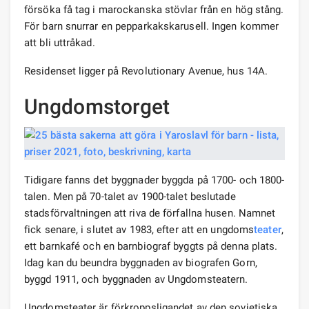
försöka få tag i marockanska stövlar från en hög stång.
För barn snurrar en pepparkakskarusell. Ingen kommer
att bli uttråkad.
Residenset ligger på Revolutionary Avenue, hus 14A.
Ungdomstorget
Tidigare fanns det byggnader byggda på 1700- och 1800-
talen. Men på 70-talet av 1900-talet beslutade
stadsförvaltningen att riva de förfallna husen. Namnet
fick senare, i slutet av 1983, efter att en ungdoms
teater
,
ett barnkafé och en barnbiograf byggts på denna plats.
Idag kan du beundra byggnaden av biografen Gorn,
byggd 1911, och byggnaden av Ungdomsteatern.
Ungdomsteater är förkroppsligandet av den sovjetiska