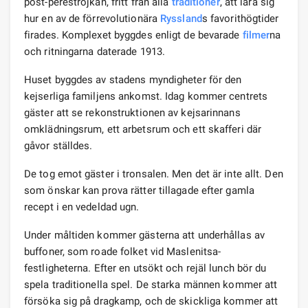
post-perestrojkan, fritt från alla
traditioner
, att lära sig
hur en av de förrevolutionära
Ryssland
s favorithögtider
firades. Komplexet byggdes enligt de bevarade
filmer
na
och ritningarna daterade 1913.
Huset byggdes av stadens myndigheter för den
kejserliga familjens ankomst. Idag kommer centrets
gäster att se rekonstruktionen av kejsarinnans
omklädningsrum, ett arbetsrum och ett skafferi där
gåvor ställdes.
De tog emot gäster i tronsalen. Men det är inte allt. Den
som önskar kan prova rätter tillagade efter gamla
recept i en vedeldad ugn.
Under måltiden kommer gästerna att underhållas av
buffoner, som roade folket vid Maslenitsa-
festligheterna. Efter en utsökt och rejäl lunch bör du
spela traditionella spel. De starka männen kommer att
försöka sig på dragkamp, ​​och de skickliga kommer att