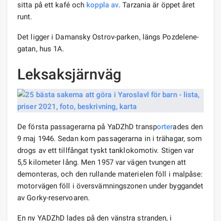
sitta på ett kafé och
koppla av
. Tarzania är öppet året
runt.
Det ligger i Damansky Ostrov-parken, längs Pozdelene-
gatan, hus 1A.
Leksaksjärnväg
De första passagerarna på YaDZhD transp
orter
ades den
9 maj 1946. Sedan kom passagerarna in i trähagar, som
drogs av ett tillfångat tyskt tanklokomotiv. Stigen var
5,5 kilometer lång. Men 1957 var vägen tvungen att
demonteras, och den rullande materielen föll i malpåse:
motorvägen föll i översvämningszonen under byggandet
av Gorky-reservoaren.
En ny YADZhD lades på den vänstra stranden, i