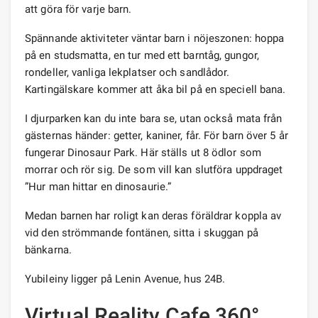
att göra för varje barn.
Spännande aktiviteter väntar barn i nöjeszonen: hoppa
på en studsmatta, en tur med ett barntåg, gungor,
rondeller, vanliga lekplatser och sandlådor.
Kartingälskare kommer att åka bil på en speciell bana.
I djurparken kan du inte bara se, utan också mata från
gästernas händer: getter, kaniner, får. För barn över 5 år
fungerar Dinosaur Park. Här ställs ut 8 ödlor som
morrar och rör sig. De som vill kan slutföra uppdraget
”Hur man hittar en dinosaurie.”
Medan barnen har roligt kan deras föräldrar koppla av
vid den strömmande fontänen, sitta i skuggan på
bänkarna.
Yubileiny ligger på Lenin Avenue, hus 24B.
Virtual Reality Cafe 360°