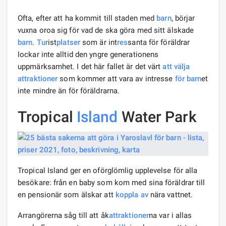
Ofta, efter att ha kommit till staden med
barn
, börjar
vuxna oroa sig för vad de ska göra med sitt älskade
barn
.
Tur
ist
platser
som är int
res
santa för föräldrar
lockar inte alltid den yngre generationens
uppmärksamhet. I det här fallet är det värt
att välja
attraktioner
som kommer att vara av intresse
för barn
et
inte mindre än för föräldrarna.
Tropical
Island
Water Park
Tropical Island ger en oförglömlig upplevelse för alla
besökare: från en baby som kom med sina föräldrar till
en pensionär som älskar att
koppla av
nära vattnet.
Arrangörerna såg till att åk
attraktioner
na var i allas