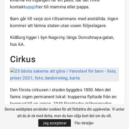
kontakt
uppgift
er till mamma eller pappa.
Barn går till varje zon tillsammans med anställda. Ingen
kommer att lämna staten utan vuxen följeslagare.
KidBurg ligger i byn Nagorny, längs Dorozhnaya-gatan,
hus 6A.
Cirkus
Den första cirkusen i staden byggdes 1850. Men det
fanns ingen permanent lokal: trupperna flyttade från en
byggnad till en annan. 1943 förstördes träbyggnaden
Denna webbplats använder cookies för att förbättra din upplevelse. Vi antar
och fram till 1962 turnerade cirkustält utanför staden i
att du är ok med detta, men du kan välja bort det om du vill.
staden. Först 1963 byggde förvaltningen en stationär
Jag accepterar
Fler detaljer
byggnad.