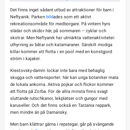
Det finns inget sådant utbud av attraktioner för barn i
Neftyanik. Parken
bild
ades som ett aktivt
rekreationsområde för medborgare. På vintern hyrs
slädar och skidor här, på sommaren – cyklar och
skotrar. Men Neftyanik har utmärkta vattenaktiviteter:
uthyrning av båtar och katamaraner. Särskilt modiga
killar kommer att flotta i en pool med en konstgjord
ström i kajaker.
Krestovsky-damm lockar inte bara med behaglig
skugga och vattensporter: här kan unga botaniker mata
de lokala ankorna. Aktiva pojkar och flickor kommer
att flotta på Zorba. För de allra minsta finns svagt
sluttande rutschkanor, lekplatser och gungor med
karuseller. Och det finns också en Tarzania reppark,
men mindre än på Damansky.
Men barn klättrar gärna i repstegar, går på svängande