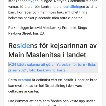
stockar och
flyg
er i bungee. Neftyanik-administrationen
varnar: föräldrar bör kontrollera
underhållning
en av sina
barn. För fäder och mammors bekvämlighet finns
bekväma bänkar placerade nära attraktionerna.
Parken ligger bredvid Moskovsky Prospekt, längs
Pavlova Street, hus 2B.
Re
side
ns för kejsarinnan av
Main Maslenitsa i landet
Detta
centrum
är definitivt värt ett besök. Under en bred
karneval spelas en hel föreställning i den, vars
deltagare är gäster.
Här kommer ett barn som föddes och växte upp under