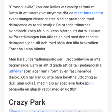
”Crocodileville” kan inte kallas ett vanligt terrarium.
Detta är ett interaktivt utrymme där de
mest intressanta
evenemangen väntar gäster. Vad är prestanda med
deltagande av reptil rovdjur. De orädda tränarnas
svindlande knep får publikens hjärtan att darra. I slutet
av föreställningen kan alla ta en bild med den tandiga
deltagaren, och till och med hålla den lilla krokodilen
Totosha i sina händer.
Men bara underhållningsshower i Crocodileville är inte
begränsade. Barn är alltid glada att delta i pedagogiska
utflykter
som äger rum i form av en fascinerande
dialog. Och här kan du inte bara bevittna utfodring av
djur, utan också, med hjälp av speciella fiskesp
ön
,
behandla en glupsk reptil med en köttbit.
Crazy Park