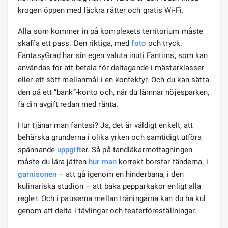
krogen öppen med läckra rätter och gratis Wi-Fi.
Alla som kommer in på komplexets territorium måste
skaffa ett pass. Den riktiga, med
foto
och tryck.
FantasyGrad har sin egen valuta inuti Fantims, som kan
användas för att betala för deltagande i mästarklasser
eller ett sött mellanmål i en konfektyr. Och du kan sätta
den på ett ”bank”-konto och, när du lämnar nöjesparken,
få din avgift redan med ränta.
Hur tjänar man fantasi? Ja, det är väldigt enkelt, att
behärska grunderna i olika yrken och samtidigt utföra
spännande
uppgift
er. Så på tandläkarmottagningen
måste du lära jätten
hur man
korrekt borstar tänderna, i
garnisonen
– att gå igenom en hinderbana, i den
kulinariska studion – att baka pepparkakor enligt alla
regler. Och i pauserna mellan träningarna kan du ha kul
genom att delta i tävlingar och teaterföreställningar.