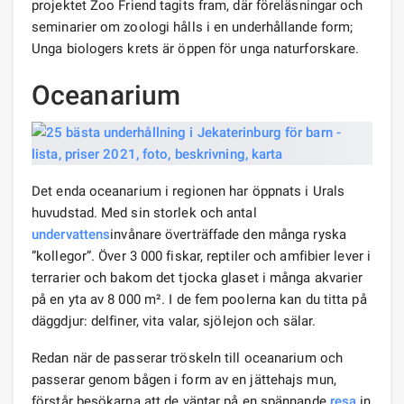
projektet Zoo Friend tagits fram, där föreläsningar och
seminarier om zoologi hålls i en underhållande form;
Unga biologers krets är öppen för unga naturforskare.
Oceanarium
Det enda oceanarium i regionen har öppnats i Urals
huvudstad. Med sin storlek och antal
undervattens
invånare överträffade den många ryska
”kollegor”. Över 3 000 fiskar, reptiler och amfibier lever i
terrarier och bakom det tjocka glaset i många akvarier
på en yta av 8 000 m². I de fem poolerna kan du titta på
däggdjur: delfiner, vita valar, sjölejon och sälar.
Redan när de passerar tröskeln till oceanarium och
passerar genom bågen i form av en jättehajs mun,
förstår besökarna att de väntar på en spännande
resa
in