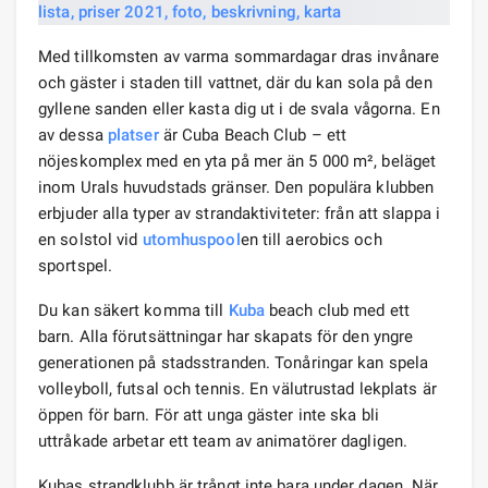
Med tillkomsten av varma sommardagar dras invånare
och gäster i staden till vattnet, där du kan sola på den
gyllene sanden eller kasta dig ut i de svala vågorna. En
av dessa
platser
är Cuba Beach Club – ett
nöjeskomplex med en yta på mer än 5 000 m², beläget
inom Urals huvudstads gränser. Den populära klubben
erbjuder alla typer av strandaktiviteter: från att slappa i
en solstol vid
utomhuspool
en till aerobics och
sportspel.
Du kan säkert komma till
Kuba
beach club med ett
barn. Alla förutsättningar har skapats för den yngre
generationen på stadsstranden. Tonåringar kan spela
volleyboll, futsal och tennis. En välutrustad lekplats är
öppen för barn. För att unga gäster inte ska bli
uttråkade arbetar ett team av animatörer dagligen.
Kubas strandklubb är trångt inte bara under dagen. När