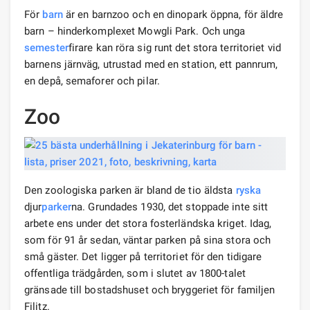
För
barn
är en barnzoo och en dinopark öppna, för äldre
barn – hinderkomplexet Mowgli Park. Och unga
semester
firare kan röra sig runt det stora territoriet vid
barnens järnväg, utrustad med en station, ett pannrum,
en depå, semaforer och pilar.
Zoo
Den zoologiska parken är bland de tio äldsta
ryska
djur
parker
na. Grundades 1930, det stoppade inte sitt
arbete ens under det stora fosterländska kriget. Idag,
som för 91 år sedan, väntar parken på sina stora och
små gäster. Det ligger på territoriet för den tidigare
offentliga trädgården, som i slutet av 1800-talet
gränsade till bostadshuset och bryggeriet för familjen
Filitz.