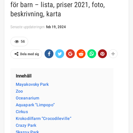
för barn – lista, priser 2021, foto,
beskrivning, karta
Senaste uppdateringen
feb 19, 2024
56
Dela med sig
Innehåll
Mayakovsky Park
Zoo
Oceanarium
Aquapark ”Limpopo”
Cirkus
Krokodilfarm ”Crocodileville”
Crazy Park
Skazov Park