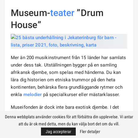
Museum-
teater
”Drum
House”
Mer än 200 musikinstrument från 15 länder har samlats
under dess tak. Utställningen bygger på en samling
afrikansk djembe, som spelas med händerna. Du kan
lära dig historien om etniska trummor på den heta
kontinenten, behärska flera grundläggande rytmer och
enkla
melodier
på specialkurser eller mästarklasser.
Museifonden är dock inte bara exotisk djembe. I det
ryska övre rummet kommer besökarna att få lära sig
Denna webbplats använder cookies för att förbättra din upplevelse. Vi antar
att spela populära skallror, skedar och tamburiner. Den
att du är ok med detta, men du kan välja bort det om du vill.
östra
salen representeras av sångskålar från Tibet,
Jag accepterar
Fler detaljer
angolansk balafon, kubansk bongo, iransk doira, turkisk