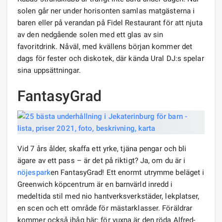
solen går ner under horisonten samlas matgästerna i
baren eller på verandan på Fidel Restaurant för att njuta
av den nedgående solen med ett glas av sin
favoritdrink. Nåväl, med kvällens början kommer det
dags för fester och diskotek, där kända Ural DJ:s spelar
sina uppsättningar.
FantasyGrad
Vid 7 års ålder, skaffa ett yrke, tjäna pengar och bli
ägare av ett pass – är det på riktigt? Ja, om du är i
nöjespark
en FantasyGrad! Ett enormt utrymme beläget i
Greenwich köpcentrum är en barnvärld inredd i
medeltida stil med nio hantverksverkstäder, lekplatser,
en scen och ett område för mästarklasser. Föräldrar
kommer också ihåg här: för vuxna är den röda Alfred-