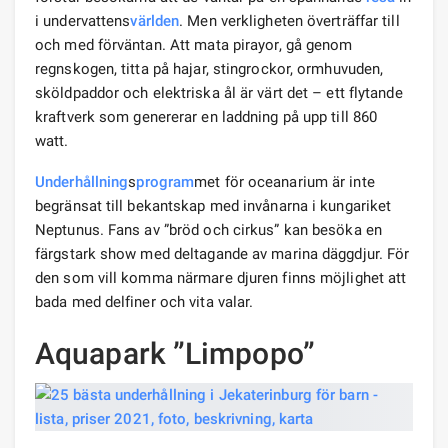
i undervattens
världen
. Men verkligheten överträffar till
och med förväntan. Att mata pirayor, gå genom
regnskogen, titta på hajar, stingrockor, ormhuvuden,
sköldpaddor och elektriska ål är värt det – ett flytande
kraftverk som genererar en laddning på upp till 860
watt.
Underhållning
s
program
met för oceanarium är inte
begränsat till bekantskap med invånarna i kungariket
Neptunus. Fans av ”bröd och cirkus” kan besöka en
färgstark show med deltagande av marina däggdjur. För
den som vill komma närmare djuren finns möjlighet att
bada med delfiner och vita valar.
Aquapark ”Limpopo”