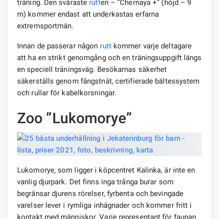
träning. Den svåraste
rutt
en – ”Chernaya +” (höjd – 9
m) kommer endast att underkastas erfarna
extremsportmän.
Innan de passerar någon
rutt
kommer varje deltagare
att ha en strikt genomgång och en träningsuppgift längs
en speciell träningsväg. Besökarnas säkerhet
säkerställs genom fångstnät, certifierade bältessystem
och rullar för kabelkorsningar.
Zoo ”Lukomorye”
Lukomorye, som ligger i köpcentret Kalinka, är inte en
vanlig djurpark. Det finns inga trånga burar som
begränsar djurens rörelser, fyrbenta och bevingade
varelser lever i rymliga inhägnader och kommer fritt i
kontakt med människor. Varje representant för faunan