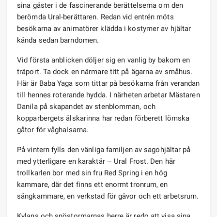
sina gäster i de fascinerande berättelserna om den
berömda Ural-berättaren. Redan vid entrén möts
besökarna av animatörer klädda i kostymer av hjältar
kända sedan barndomen.
Vid första anblicken döljer sig en vanlig by bakom en
träport. Ta dock en närmare titt på ägarna av småhus.
Här är Baba Yaga som tittar på besökarna från verandan
till hennes roterande hydda. I närheten arbetar Mästaren
Danila på skapandet av stenblomman, och
kopparbergets älskarinna har redan förberett lömska
gåtor för våghalsarna.
På vintern fylls den vänliga familjen av sagohjältar på
med ytterligare en karaktär – Ural Frost. Den här
trollkarlen bor med sin fru Red Spring i en hög
kammare, där det finns ett enormt tronrum, en
sängkammare, en verkstad för gåvor och ett arbetsrum.
Kylans och snöstormarnas herre är redo att visa sina