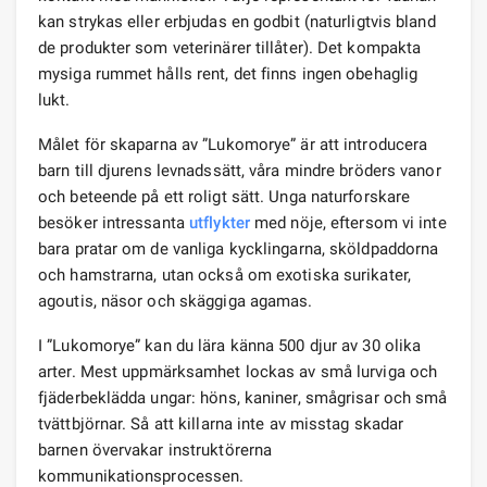
kan strykas eller erbjudas en godbit (naturligtvis bland
de produkter som veterinärer tillåter). Det kompakta
mysiga rummet hålls rent, det finns ingen obehaglig
lukt.
Målet för skaparna av ”Lukomorye” är att introducera
barn till djurens levnadssätt, våra mindre bröders vanor
och beteende på ett roligt sätt. Unga naturforskare
besöker intressanta
utflykter
med nöje, eftersom vi inte
bara pratar om de vanliga kycklingarna, sköldpaddorna
och hamstrarna, utan också om exotiska surikater,
agoutis, näsor och skäggiga agamas.
I ”Lukomorye” kan du lära känna 500 djur av 30 olika
arter. Mest uppmärksamhet lockas av små lurviga och
fjäderbeklädda ungar: höns, kaniner, smågrisar och små
tvättbjörnar. Så att killarna inte av misstag skadar
barnen övervakar instruktörerna
kommunikationsprocessen.