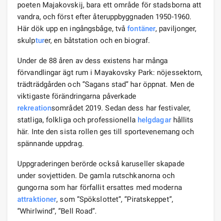
poeten Majakovskij, bara ett område för stadsborna att
vandra, och först efter återuppbyggnaden 1950-1960.
Här dök upp en ingångsbåge, två
fontäner
, paviljonger,
skulp
tur
er, en båtstation och en biograf.
Under de 88 åren av dess existens har många
förvandlingar ägt rum i Mayakovsky Park: nöjessektorn,
trädträdgården och ”Sagans stad” har öppnat. Men de
viktigaste förändringarna påverkade
rekreation
sområdet 2019. Sedan dess har festivaler,
statliga, folkliga och professionella
helgdagar
hållits
här. Inte den sista rollen ges till sportevenemang och
spännande uppdrag.
Uppgraderingen berörde också karuseller skapade
under sovjettiden. De gamla rutschkanorna och
gungorna som har förfallit ersattes med moderna
attraktioner
, som ”Spökslottet”, ”Piratskeppet”,
”Whirlwind”, ”Bell Road”.