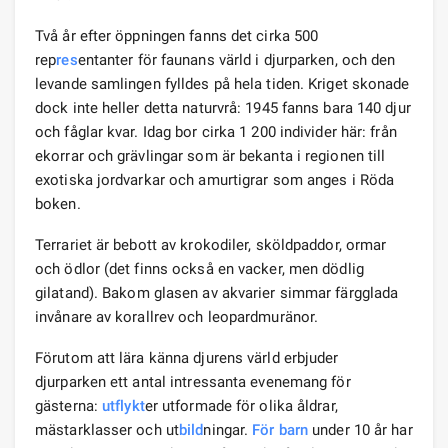
Två år efter öppningen fanns det cirka 500
rep
res
entanter för faunans värld i djurparken, och den
levande samlingen fylldes på hela tiden. Kriget skonade
dock inte heller detta naturvrå: 1945 fanns bara 140 djur
och fåglar kvar. Idag bor cirka 1 200 individer här: från
ekorrar och grävlingar som är bekanta i regionen till
exotiska jordvarkar och amurtigrar som anges i Röda
boken.
Terrariet är bebott av krokodiler, sköldpaddor, ormar
och ödlor (det finns också en vacker, men dödlig
gilatand). Bakom glasen av akvarier simmar färgglada
invånare av korallrev och leopardmuränor.
Förutom att lära känna djurens värld erbjuder
djurparken ett antal intressanta evenemang för
gästerna:
utflykt
er utformade för olika åldrar,
mästarklasser och ut
bild
ningar.
För barn
under 10 år har