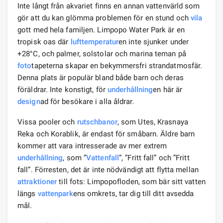
Inte långt från akvariet finns en annan vattenvärld som
gör att du kan glömma problemen för en stund och
vila
gott med hela familjen. Limpopo Water Park är en
tropisk oas där
lufttemperatur
en inte sjunker under
+28°C, och palmer, solstolar och marina teman på
foto
tapeterna skapar en bekymmersfri strandatmosfär.
Denna plats är populär bland både barn och deras
föräldrar. Inte konstigt, för
underhållning
en här är
design
ad för besökare i alla åldrar.
Vissa pooler och
rutschbanor
, som Utes, Krasnaya
Reka och Korablik, är endast för småbarn. Äldre barn
kommer att vara intresserade av mer extrem
underhållning
, som ”
Vattenfall
”, ”Fritt fall” och ”Fritt
fall”. Förresten, det är inte nödvändigt att flytta mellan
attraktioner
till fots: Limpopofloden, som bär sitt vatten
längs
vattenpark
ens omkrets, tar dig till ditt avsedda
mål.