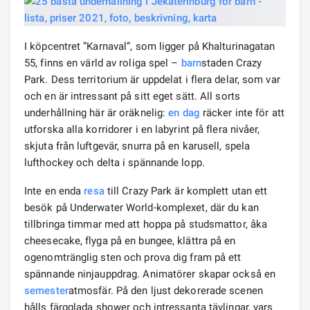
I köpcentret ”Karnaval”, som ligger på Khalturinagatan
55, finns en värld av roliga spel –
barn
staden Crazy
Park. Dess territorium är uppdelat i flera delar, som var
och en är intressant på sitt eget sätt. All sorts
underhållning här är oräknelig:
en dag
räcker inte för att
utforska alla korridorer i en labyrint på flera nivåer,
skjuta från luftgevär, snurra på en karusell, spela
lufthockey och delta i spännande lopp.
Inte en enda
resa
till Crazy Park är komplett utan ett
besök på Underwater World-komplexet, där du kan
tillbringa timmar med att hoppa på studsmattor, åka
cheesecake, flyga på en bungee, klättra på en
ogenomtränglig sten och prova dig fram på ett
spännande ninjauppdrag. Animatörer skapar också en
semester
atmosfär. På den ljust dekorerade scenen
hålls färgglada shower och intressanta tävlingar, vars