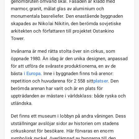
genombruten omvänd skål. Fasaden är klädd med
marmor, granit, målat glas av aluminium och
monumentala basreliefer. Den enastående byggnaden
skapades av Nikolai Nikitin, den berömda sovjetiske
arkitekten och författaren till projektet Ostankino
Tower.
Invånarna är med rätta stolta över sin cirkus, som
öppnade 1980. Än idag är den unika designen, anpassad
för att utföra de svåraste produktionerna, en av de
bästa
i Europa
. Inne i byggnaden finns två arenor:
repetition och huvudarena för 2 558 sitt
platser
. Den
berömda arenan har varit och är en plats för
uppträdanden av mästare i världsklass: både ryska och
utländska.
Det finns ett museum i lobbyn på andra våningen. Dess
utställningar avslöjar sidor av historien om stadens
cirkuskonst för besökare. Här förvaras en enorm
symbolisk nyckel, överlämnad av byggarna till den