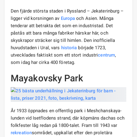
Den fjärde största staden i Ryssland – Jekaterinburg –
ligger vid korsningen av
Europa
och Asien. Många
tenderar att betrakta det som en industristad. Det
påstås att bara många fabriker härskar här, och
skyskrapor sträcker sig till himlen. Den inofficiella
huvudstaden i Ural, vars
historia
började 1723,
utvecklades faktiskt som ett stort industri
centrum
,
som idag har cirka 400 företag.
Mayakovsky Park
År 1933 öppnades en offentlig park i Meshchanskaya-
lunden vid Isetflodens strand, där köpmäns dachas och
folkfester låg redan på 1800-talet. Fram till 1943 var
rekreation
sområdet, uppkallat efter den proletära