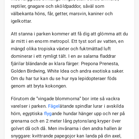
reptiler, gnagare och sköldpaddor, såväl som
välbekanta höns, får, getter, marsvin, kaniner och
igelkottar.
Att stanna i parken kommer att få dig att glömma att du
är mitt i en enorm metropol. Ett tyst sorl av vatten, en
mängd olika tropiska växter och fuktmättad luft
dominerar i ett rymligt tält. I en av salarna fladdrar
fjärilar bländande av klara färger: Prepona Prenesta,
Golden Birdwing, White Idea och andra exotiska saker.
Om du har tur kan du se hur nya lepidopteraer föds
genom att bryta kokongen.
Förutom de ”vingade blommorna” bor inte så vackra
varelser i parken.
Fågel
ätande spindlar lurar i avskilda
hörn, egyptiska
flyg
ande hundar hänger upp och ner på
grenarna och en 2 meter lång pytonslang kryper över
golvet då och då. Men invånarna i den andra hallen är
snyggare: kvittrande papegojor kan landa på din axel,