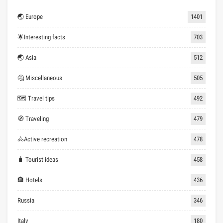
🌏 Europe
1401
🌟Interesting facts
703
🌏 Asia
512
🤔 Miscellaneous
505
🗺 Travel tips
492
🧭 Traveling
479
🚴Active recreation
478
🧳 Tourist ideas
458
🏨 Hotels
436
Russia
346
Italy
180