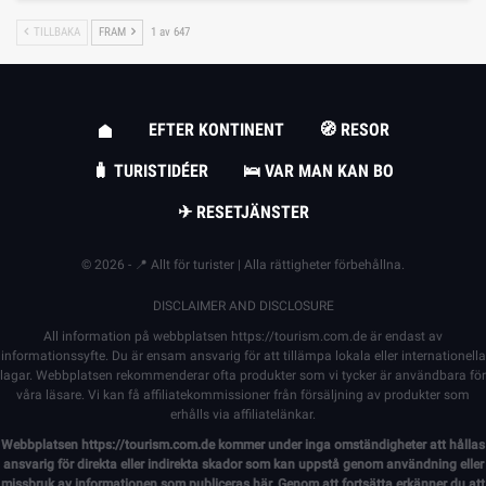
TILLBAKA
FRAM
1 av 647
EFTER KONTINENT
🧭 RESOR
🧳 TURISTIDÉER
🛌 VAR MAN KAN BO
✈ RESETJÄNSTER
© 2026 - 📍 Allt för turister | Alla rättigheter förbehållna.
DISCLAIMER AND DISCLOSURE
All information på webbplatsen
https://tourism.com.de
är endast av
informationssyfte. Du är ensam ansvarig för att tillämpa lokala eller internationella
lagar. Webbplatsen rekommenderar ofta produkter som vi tycker är användbara för
våra läsare. Vi kan få affiliatekommissioner från försäljning av produkter som
erhålls via affiliatelänkar.
Webbplatsen
https://tourism.com.de
kommer under inga omständigheter att hållas
ansvarig för direkta eller indirekta skador som kan uppstå genom användning eller
missbruk av informationen som publiceras här. Genom att fortsätta erkänner du att