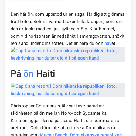
Den här ön, som uppstod ur en saga, får dig att glömma
tröttheten. Solens värme täcker hela kroppen, som om
den är täckt med en ljus gyllene slöja. Klar himmel,
som vid horisonten är nedsänkt i smaragdvatten, snövit
ren sand under dina fötter. Det är bara du och
hav
et!
På
ön
Haiti
Christopher Columbus själv var fascinerad av
skönheten på ön mellan Nord- och Sydamerika. I
Karibien ligger denna paradisö Haiti, där sommaren är
året runt. Och glöm inte att utforska Dominikanska
stränder, som
Macau Beach, Dominikanska republiken
.