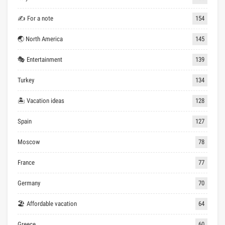
✍ For a note
154
🌏 North America
145
🎭 Entertainment
139
Turkey
134
🏝 Vacation ideas
128
Spain
127
Moscow
78
France
77
Germany
70
🏖 Affordable vacation
64
Greece
60