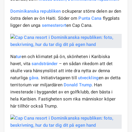
Dominikanska republiken
ockuperar större delen av den
östra delen av ön Haiti. Söder om
Punta Cana
flygplats
ligger den unga
semesterort
en Cap Cana.
Na
tur
en och klimatet på ön, skönheten i Karibiska
havet, vita
sandstränder
– en sådan rikedom att det
skulle vara hänsynslöst att inte dra nytta av denna
naturliga
gåva
. Initiativtagaren till
utveckling
en av detta
territorium var miljardären
Donald Trump
. Han
investerade i byggandet av en golfklubb, den bästa i
hela Karibien. Fastigheten som rika människor köper
här tillhör också Trump.