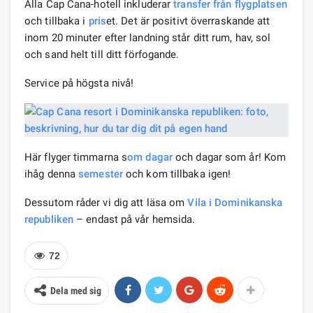
Alla Cap Cana-hotell inkluderar
transfer från flygplatsen
och tillbaka i
pris
et. Det är positivt överraskande att
inom 20 minuter efter landning står ditt rum, hav, sol
och sand helt till ditt förfogande.
Service på högsta nivå!
Här flyger timmarna s
om dagar
och dagar som år! Kom
ihåg denna
semester
och kom tillbaka igen!
Dessutom råder vi dig att läsa om
Vila i Dominikanska
republiken
– endast på vår hemsida.
72
Dela med sig