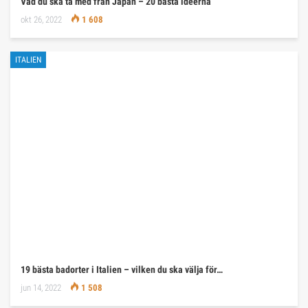
Vad du ska ta med från Japan – 20 bästa idéerna
okt 26, 2022
1 608
ITALIEN
19 bästa badorter i Italien – vilken du ska välja för…
jun 14, 2022
1 508