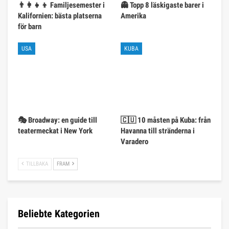
👨‍👩‍👧‍👦 Familjesemester i
👻 Topp 8 läskigaste barer i
Kalifornien: bästa platserna
Amerika
för barn
USA
KUBA
🎭 Broadway: en guide till
🇨🇺 10 måsten på Kuba: från
teatermeckat i New York
Havanna till stränderna i
Varadero
TILLBAKA
FRAM
Beliebte Kategorien