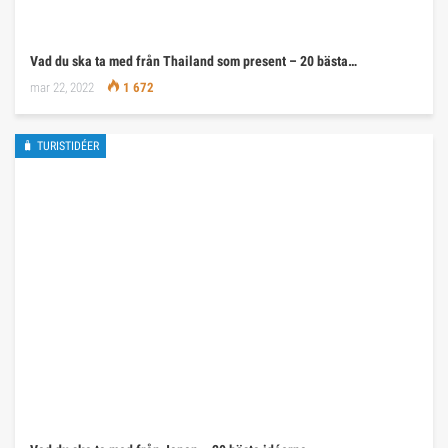
Vad du ska ta med från Thailand som present – 20 bästa…
mar 22, 2022
1 672
🧳 TURISTIDÉER