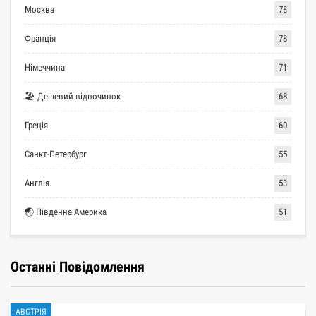
Москва
78
Франція
78
Німеччина
71
🏖 Дешевий відпочинок
68
Греція
60
Санкт-Петербург
55
Англія
53
🌏 Південна Америка
51
Останні Повідомлення
АВСТРІЯ