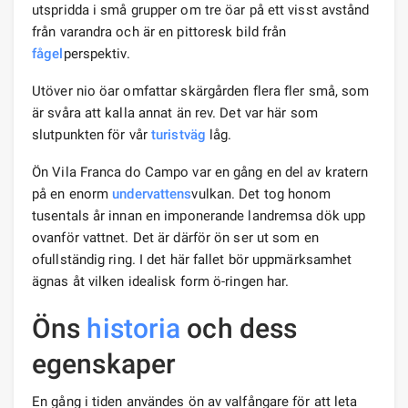
utspridda i små grupper om tre öar på ett visst avstånd
från varandra och är en pittoresk bild från
fågel
perspektiv.
Utöver nio öar omfattar skärgården flera fler små, som
är svåra att kalla annat än rev. Det var här som
slutpunkten för vår
turistväg
låg.
Ön Vila Franca do Campo var en gång en del av kratern
på en enorm
undervattens
vulkan. Det tog honom
tusentals år innan en imponerande landremsa dök upp
ovanför vattnet. Det är därför ön ser ut som en
ofullständig ring. I det här fallet bör uppmärksamhet
ägnas åt vilken idealisk form ö-ringen har.
Öns
historia
och dess
egenskaper
En gång i tiden användes ön av valfångare för att leta