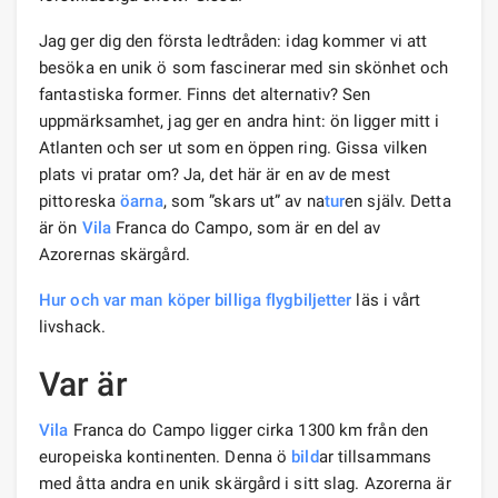
Jag ger dig den första ledtråden: idag kommer vi att
besöka en unik ö som fascinerar med sin skönhet och
fantastiska former. Finns det alternativ? Sen
uppmärksamhet, jag ger en andra hint: ön ligger mitt i
Atlanten och ser ut som en öppen ring. Gissa vilken
plats vi pratar om? Ja, det här är en av de mest
pittoreska
öarna
, som ”skars ut” av na
tur
en själv. Detta
är ön
Vila
Franca do Campo, som är en del av
Azorernas skärgård.
Hur och var man köper billiga flygbiljetter
läs i vårt
livshack.
Var är
Vila
Franca do Campo ligger cirka 1300 km från den
europeiska kontinenten. Denna ö
bild
ar tillsammans
med åtta andra en unik skärgård i sitt slag. Azorerna är