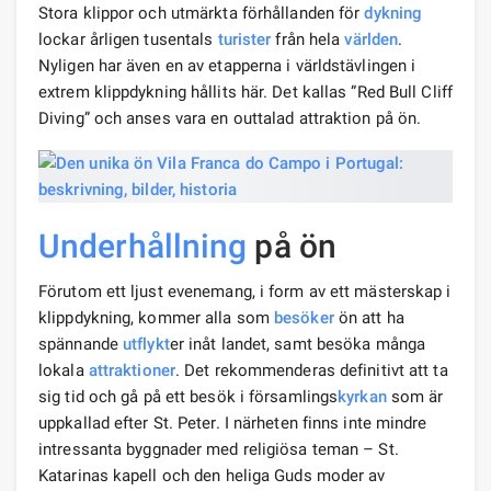
Stora klippor och utmärkta förhållanden för
dykning
lockar årligen tusentals
turister
från hela
världen
.
Nyligen har även en av etapperna i världstävlingen i
extrem klippdykning hållits här. Det kallas ”Red Bull Cliff
Diving” och anses vara en outtalad attraktion på ön.
Underhållning
på ön
Förutom ett ljust evenemang, i form av ett mästerskap i
klippdykning, kommer alla som
besöker
ön att ha
spännande
utflykt
er inåt landet, samt besöka många
lokala
attraktioner
. Det rekommenderas definitivt att ta
sig tid och gå på ett besök i församlings
kyrkan
som är
uppkallad efter St. Peter. I närheten finns inte mindre
intressanta byggnader med religiösa teman – St.
Katarinas kapell och den heliga Guds moder av