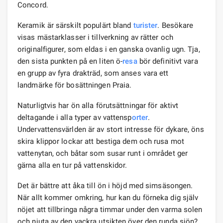
Concord.
Keramik är särskilt populärt bland
turister
. Besökare
visas mästarklasser i tillverkning av rätter och
originalfigurer, som eldas i en ganska ovanlig ugn. Tja,
den sista punkten på en liten ö-
resa
bör definitivt vara
en grupp av fyra drakträd, som anses vara ett
landmärke för bosättningen Praia.
Naturligtvis har ön alla förutsättningar för aktivt
deltagande i alla typer av vattensp
orter
.
Undervattensvärlden är av stort intresse för dykare, öns
skira klippor lockar att bestiga dem och rusa mot
vattenytan, och båtar som susar runt i området ger
gärna alla en tur på vattenskidor.
Det är bättre att åka till ön i höjd med simsäsongen.
När allt kommer omkring, hur kan du förneka dig själv
nöjet att tillbringa några timmar under den varma solen
och njuta av den vackra utsikten över den runda sjön?