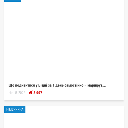
Що подивитися у Відні за 1 день самостійно – маршрут,…
Чер 8, 2022
8 007
НІМЕЧЧИНА