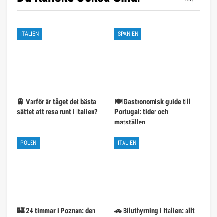
ITALIEN
SPANIEN
🚆 Varför är tåget det bästa
🍽️ Gastronomisk guide till
sättet att resa runt i Italien?
Portugal: tider och
matställen
POLEN
ITALIEN
🏰 24 timmar i Poznan: den
🚗 Biluthyrning i Italien: allt