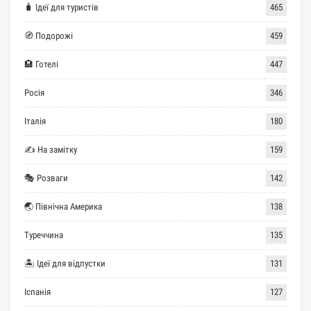
🧳 Ідеї для туристів
465
🧭 Подорожі
459
🏨 Готелі
447
Росія
346
Італія
180
✍ На замітку
159
🎭 Розваги
142
🌏 Північна Америка
138
Туреччина
135
🏝 Ідеї для відпустки
131
Іспанія
127