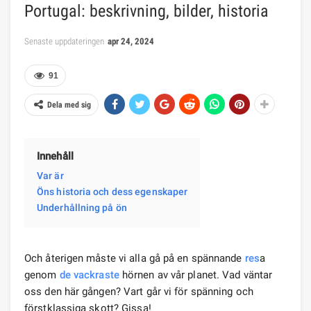
Portugal: beskrivning, bilder, historia
Senaste uppdateringen
apr 24, 2024
91
Dela med sig
Innehåll
Var är
Öns historia och dess egenskaper
Underhållning på ön
Och återigen måste vi alla gå på en spännande
res
a
genom
de vackraste
hörnen av vår planet. Vad väntar
oss den här gången? Vart går vi för spänning och
förstklassiga skott? Gissa!