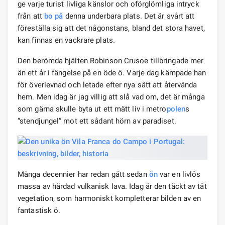
ge varje turist livliga känslor och oförglömliga intryck
från att
bo på
denna underbara plats. Det är svårt att
föreställa sig att det någonstans, bland det stora havet,
kan finnas en vackrare plats.
Den berömda hjälten Robinson Crusoe tillbringade mer
än ett år i fängelse på en öde ö. Varje dag kämpade han
för överlevnad och letade efter nya sätt att återvända
hem. Men idag är jag villig att slå vad om, det är många
som gärna skulle byta ut ett mätt liv i metro
polen
s
”stendjungel” mot ett sådant hörn av paradiset.
Många decennier har redan gått sedan
ön
var en livlös
massa av härdad vulkanisk lava. Idag är den täckt av tät
vegetation, som harmoniskt kompletterar bilden av en
fantastisk ö.