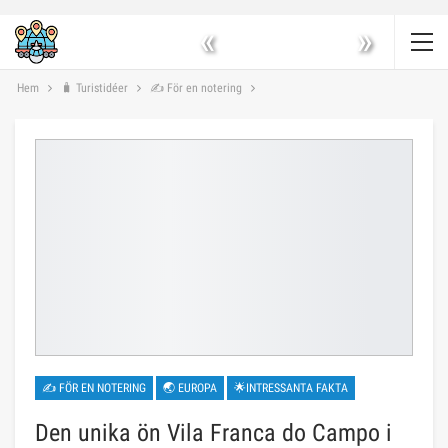
«
»
Hem
🧳 Turistidéer
✍ För en notering
✍ FÖR EN NOTERING
🌏 EUROPA
🌟INTRESSANTA FAKTA
Den unika ön Vila Franca do Campo i