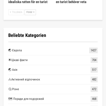
idealiska rutten för en turist
en turist behöver veta
TILLBAKA
FRAM
Beliebte Kategorien
🌏 Європа
1427
🌟Цікаві факти
704
🌏 Азія
517
🚴Активний відпочинок
482
🤔 Різне
472
🗺 Поради для подорожей
468