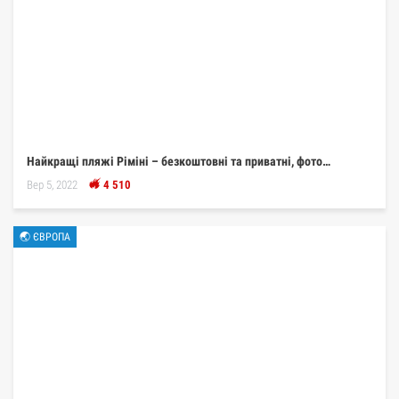
Найкращі пляжі Ріміні – безкоштовні та приватні, фото…
Вер 5, 2022
4 510
🌏 ЄВРОПА