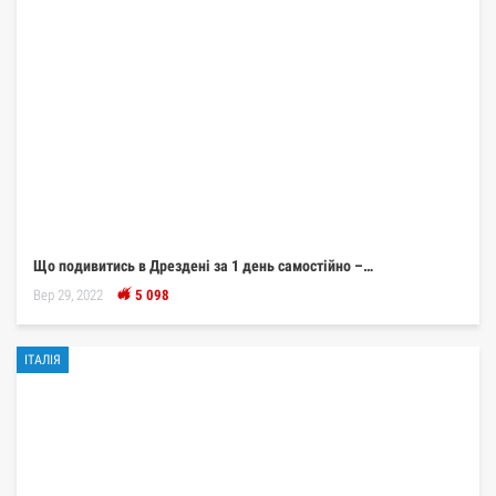
Що подивитись в Дрездені за 1 день самостійно –…
Вер 29, 2022
5 098
ІТАЛІЯ