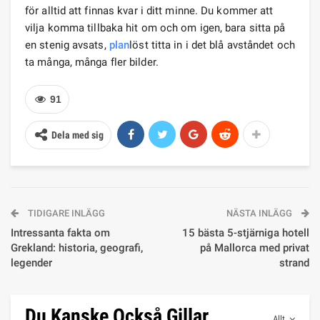
för alltid att finnas kvar i ditt minne. Du kommer att
vilja komma tillbaka hit om och om igen, bara sitta på
en stenig avsats,
plan
löst titta in i det blå avståndet och
ta många, många fler bilder.
91
Dela med sig
TIDIGARE INLÄGG
NÄSTA INLÄGG
Intressanta fakta om
15 bästa 5-stjärniga hotell
Grekland: historia, geografi,
på Mallorca med privat
legender
strand
Du Kanske Också Gillar
Allt