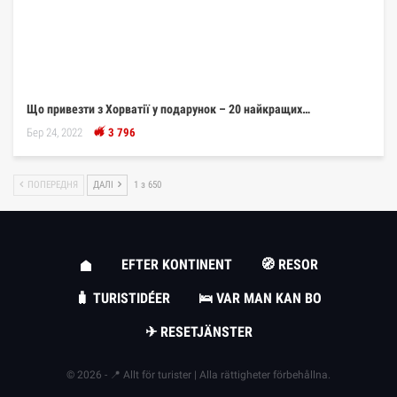
Що привезти з Хорватії у подарунок – 20 найкращих…
Бер 24, 2022
3 796
ПОПЕРЕДНЯ
ДАЛІ
1 з 650
EFTER KONTINENT
🧭 RESOR
🧳 TURISTIDÉER
🛌 VAR MAN KAN BO
✈ RESETJÄNSTER
© 2026 - 📍 Allt för turister | Alla rättigheter förbehållna.