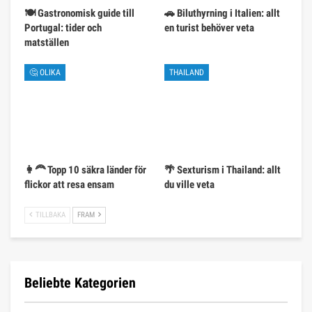
🍽️ Gastronomisk guide till
🚗 Biluthyrning i Italien: allt
Portugal: tider och
en turist behöver veta
matställen
🤔 OLIKA
THAILAND
👩‍🦰 Topp 10 säkra länder för
🌴 Sexturism i Thailand: allt
flickor att resa ensam
du ville veta
TILLBAKA
FRAM
Beliebte Kategorien