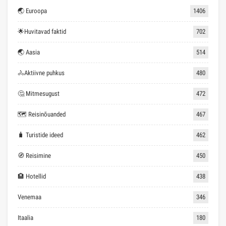
🌏 Euroopa
1406
🌟Huvitavad faktid
702
🌏 Aasia
514
🚴Aktiivne puhkus
480
🤔 Mitmesugust
472
🗺 Reisinõuanded
467
🧳 Turistide ideed
462
🧭 Reisimine
450
🏨 Hotellid
438
Venemaa
346
Itaalia
180