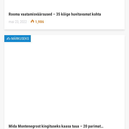
Rooma vaatamisväärsused – 35 kõige huvitavamat kohta
mai 23, 2022
1,986
✍ MÄRKUSEKS
Mida Montenegrost kingituseks kaasa tuua – 20 parimat…