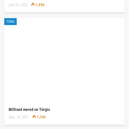
juuli 21, 2022
1,926
TÜRGI
Millised mered on Türgis
dets. 18, 2021
1,745