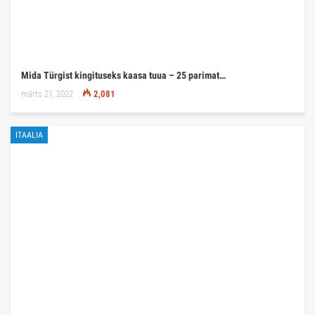
Mida Türgist kingituseks kaasa tuua – 25 parimat…
märts 21, 2022
2,081
ITAALIA