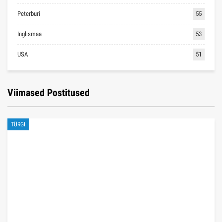
Peterburi
55
Inglismaa
53
USA
51
Viimased Postitused
TÜRGI