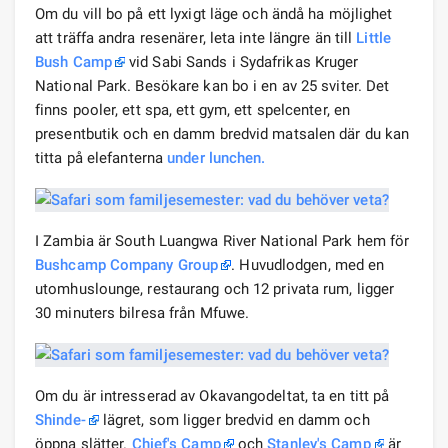
Om du vill bo på ett lyxigt läge och ändå ha möjlighet
att träffa andra resenärer, leta inte längre än till
Little
Bush Camp
vid Sabi Sands i Sydafrikas Kruger
National Park. Besökare kan bo i en av 25 sviter. Det
finns pooler, ett spa, ett gym, ett spelcenter, en
presentbutik och en damm bredvid matsalen där du kan
titta på elefanterna
under lunchen.
I Zambia är South Luangwa River National Park hem för
Bushcamp Company Group
. Huvudlodgen, med en
utomhuslounge, restaurang och 12 privata rum, ligger
30 minuters bilresa från Mfuwe.
Om du är intresserad av Okavangodeltat, ta en titt på
Shinde-
lägret, som ligger bredvid en damm och
öppna slätter.
Chief's Camp
och
Stanley's Camp
är