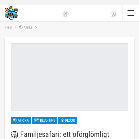
«
»
Hem
🌏 Afrika
🌏 AFRIKA
🗺 RESE-TIPS
🧭 RESOR
🦁 Familjesafari: ett oförglömligt