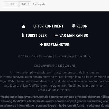
EELMINE
EDASI
1 kohta 647
EFTER KONTINENT
🧭 RESOR
🧳 TURISTIDÉER
🛌 VAR MAN KAN BO
✈ RESETJÄNSTER
© 2026 - 📍 Allt för turister | Alla rättigheter förbehållna.
DISCLAIMER AND DISCLOSURE
All information på webbplatsen
https://tourism.com.de
är endast av
informationssyfte. Du är ensam ansvarig för att tillämpa lokala eller internationella
lagar. Webbplatsen rekommenderar ofta produkter som vi tycker är användbara för
våra läsare. Vi kan få affiliatekommissioner från försäljning av produkter som
erhålls via affiliatelänkar.
Webbplatsen
https://tourism.com.de
kommer under inga omständigheter att hållas
ansvarig för direkta eller indirekta skador som kan uppstå genom användning eller
missbruk av informationen som publiceras här. Genom att fortsätta erkänner du att