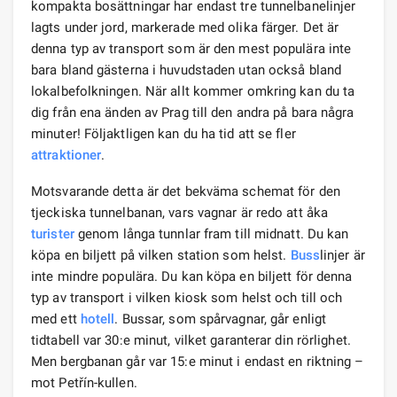
kompakta bosättningar har endast tre tunnelbanelinjer
lagts under jord, markerade med olika färger. Det är
denna typ av transport som är den mest populära inte
bara bland gästerna i huvudstaden utan också bland
lokalbefolkningen. När allt kommer omkring kan du ta
dig från ena änden av Prag till den andra på bara några
minuter! Följaktligen kan du ha tid att se fler
attraktioner
.
Motsvarande detta är det bekväma schemat för den
tjeckiska tunnelbanan, vars vagnar är redo att åka
turister
genom långa tunnlar fram till midnatt. Du kan
köpa en biljett på vilken station som helst.
Buss
linjer är
inte mindre populära. Du kan köpa en biljett för denna
typ av transport i vilken kiosk som helst och till och
med ett
hotell
. Bussar, som spårvagnar, går enligt
tidtabell var 30:e minut, vilket garanterar din rörlighet.
Men bergbanan går var 15:e minut i endast en riktning –
mot Petřín-kullen.