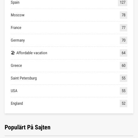
Spain
127
Moscow
78
France
77
Germany
70
🏖 Affordable vacation
64
Greece
60
Saint Petersburg
55
USA
55
England
52
Populärt På Sajten