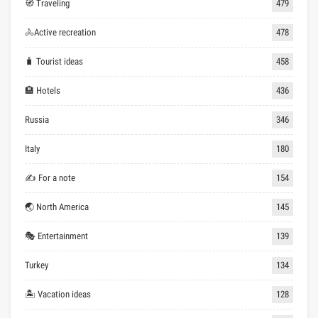
🧭 Traveling
479
🚴Active recreation
478
🧳 Tourist ideas
458
🏨 Hotels
436
Russia
346
Italy
180
✍ For a note
154
🌏 North America
145
🎭 Entertainment
139
Turkey
134
🏝 Vacation ideas
128