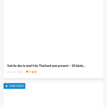
Vad du ska ta med från Thailand som present – 20 bästa…
mar 22, 2022
1 672
🧳 TURISTIDÉER