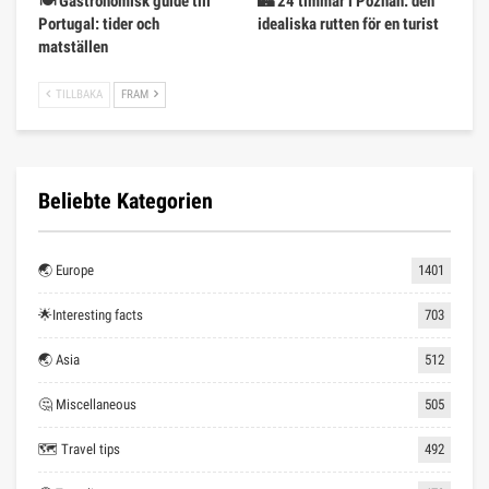
🍽️ Gastronomisk guide till
🏰 24 timmar i Poznan: den
Portugal: tider och
idealiska rutten för en turist
matställen
TILLBAKA
FRAM
Beliebte Kategorien
🌏 Europe
1401
🌟Interesting facts
703
🌏 Asia
512
🤔 Miscellaneous
505
🗺 Travel tips
492