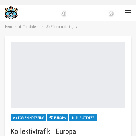
«
»
Hem
🧳 Turistidéer
✍ För en notering
✍ FÖR EN NOTERING
🌏 EUROPA
🧳 TURISTIDÉER
Kollektivtrafik i Europa