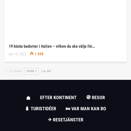
19 bästa badorter i Italien – vilken du ska välja för…
jun 14, 2022
1 508
TILLBAKA
FRAM
1 av 647
EFTER KONTINENT
🧭 RESOR
🧳 TURISTIDÉER
🛌 VAR MAN KAN BO
✈ RESETJÄNSTER