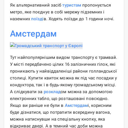
Як альтернативний засіб
туристам
пропонується
метро, ​​яке поєднує в собі мережу підземних і
наземних
поїзді
в. Ходять поїзди до 1 години ночі.
Амстердам
Тут найпопулярнішим видом транспорту є трамвай.
У місті передбачено цілих 16 залізничних гілок, які
проникають у найвіддаленіші райони голландської
столиці. Купити квиток можна як під час посадки у
кондуктора, так і в будь-якому громадському місці.
А слідкувати за
розклад
ом можна за допомогою
електронних табло, що розташовані повсюдно.
Якщо ви раніше не були в
Амстердам
і, корисним
буде дізнатися, що потрапити всередину вагона,
можна натиснувши на спеціальну кнопку, яка
відкриває двері. А в темний час доби можна