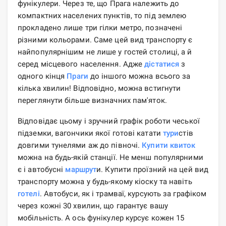
фунікулери. Через те, що Прага належить до
компактних населених пунктів, то під землею
прокладено лише три гілки метро, ​​позначені
різними кольорами. Саме цей вид транспорту є
найпопулярнішим не лише у гостей столиці, а й
серед місцевого населення. Адже
дістатися
з
одного кінця
Праги
до іншого можна всього за
кілька хвилин! Відповідно, можна встигнути
переглянути більше визначних пам'яток.
Відповідає цьому і зручний графік роботи чеської
підземки, вагончики якої готові катати
тури
стів
довгими тунелями аж до півночі.
Купити квиток
можна на будь-якій станції. Не менш популярними
є і автобусні
маршрут
и. Купити проїзний на цей вид
транспорту можна у будь-якому кіоску та навіть
готелі
. Автобуси, як і трамваї, курсують за графіком
через кожні 30 хвилин, що гарантує вашу
мобільність. А ось фунікулер курсує кожен 15