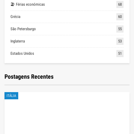
🏖 Férias económicas
68
Grécia
60
São Petersburgo
55
Inglaterra
53
Estados Unidos
51
Postagens Recentes
ITÁLIA