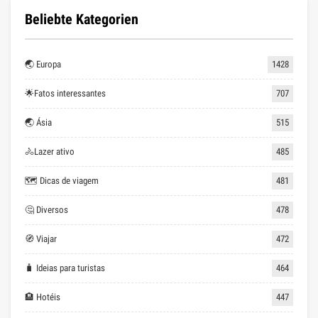
Beliebte Kategorien
🌏 Europa
1428
🌟Fatos interessantes
707
🌏 Ásia
515
🚴Lazer ativo
485
🗺 Dicas de viagem
481
🤔 Diversos
478
🧭 Viajar
472
🧳 Ideias para turistas
464
🏨 Hotéis
447