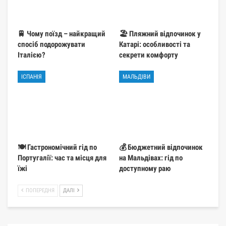
🚆 Чому поїзд – найкращий
🏖️ Пляжний відпочинок у
спосіб подорожувати
Катарі: особливості та
Італією?
секрети комфорту
ІСПАНІЯ
МАЛЬДІВИ
🍽️ Гастрономічний гід по
💰 Бюджетний відпочинок
Португалії: час та місця для
на Мальдівах: гід по
їжі
доступному раю
ПОПЕРЕДНЯ
ДАЛІ