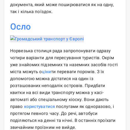
документа, який може поширюватися як на одну,
так і кілька поїздок.
Осло
Норвезька столиця рада запропонувати одразу
чотири варіанти для пересування туристів. Окрім
уже знайомих підземних та наземних засобів гості
міста можуть о
ціни
ти переваги поромів. З їх
допомогою можна дістатися на один із
розташованих неподалік островів. Придбати
квитки на всі види транспорту можна у касі-
автоматі або спеціальному кіоску. Вони дають
право
користуватися
послугами як одноразово, і
протягом певного часу. До речі, автобуси
поділяються на денні та нічні. В останніх проїхати
звичайним проїзним не вийде.