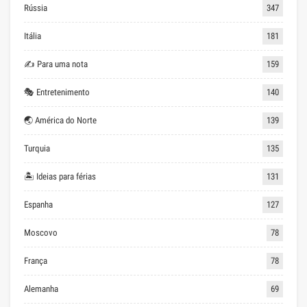
Rússia
347
Itália
181
✍ Para uma nota
159
🎭 Entretenimento
140
🌏 América do Norte
139
Turquia
135
🏝 Ideias para férias
131
Espanha
127
Moscovo
78
França
78
Alemanha
69