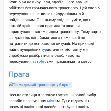
Куди б ви не вирушали, здебільшого вам не
обійтися без громадського транспорту. Цей спосіб
пересування є не лише найзручнішим, а й
найдешевшим. При цьому слід розуміти, що в
кожній країні є свої правила та нюанси
користування таким видом транспорту. Тому варто
заздалегідь ознайомитися з ними, щоб не
потрапити до неприємної ситуації. На прикладі
найпопулярніших
тур
истичних міст світу ми
спробуємо розібратися в особливостях
пересування
автобус
ами, трамваями та метро.
Прага
Чеська столиця пропонує гостям широкий вибір
засобів пересування
місто
м. Тут є підземні та
наземні залізничні засоби, автобуси і навіть