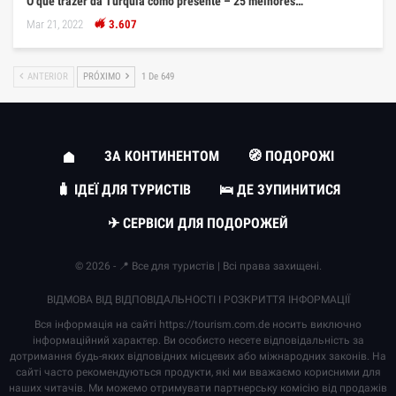
O que trazer da Turquia como presente – 25 melhores…
Mar 21, 2022
3.607
ANTERIOR
PRÓXIMO
1 De 649
ЗА КОНТИНЕНТОМ
🧭 ПОДОРОЖІ
🧳 ІДЕЇ ДЛЯ ТУРИСТІВ
🛌 ДЕ ЗУПИНИТИСЯ
✈ СЕРВІСИ ДЛЯ ПОДОРОЖЕЙ
© 2026 - 📍 Все для туристів | Всі права захищені.
ВІДМОВА ВІД ВІДПОВІДАЛЬНОСТІ І РОЗКРИТТЯ ІНФОРМАЦІЇ
Вся інформація на сайті
https://tourism.com.de
носить виключно
інформаційний характер. Ви особисто несете відповідальність за
дотримання будь-яких відповідних місцевих або міжнародних законів. На
сайті часто рекомендуються продукти, які ми вважаємо корисними для
наших читачів. Ми можемо отримувати партнерську комісію від продажів