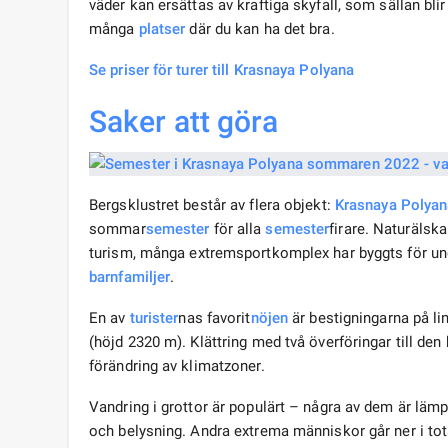
väder kan ersättas av kraftiga skyfall, som sällan blir
många
platser
där du kan ha det bra.
Se priser för turer till Krasnaya Polyana
Saker att göra
Bergsklustret består av flera objekt:
Krasnaya Polyan
sommar
semester
för alla
semester
firare. Naturälsk
turism, många extremsportkomplex har byggts för un
barnfamiljer
.
En av
turister
nas favorit
nöjen
är bestigningarna på l
(höjd 2320 m). Klättring med två överföringar till d
förändring av klimatzoner.
Vandring i grottor är populärt – några av dem är läm
och belysning. Andra extrema människor går ner i tot