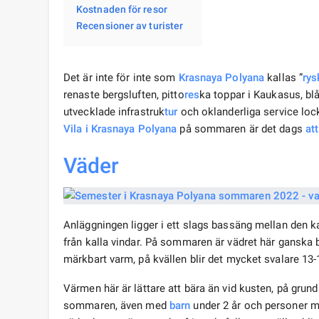
Kostnaden för resor
Recensioner av turister
Det är inte för inte som
Krasnaya Polyana
kallas ”
rys
renaste bergsluften, pitto
res
ka toppar i Kaukasus, bl
utvecklade infrastruk
tur
och oklanderliga service loc
Vila
i Krasnaya Polyana
på sommaren är det dags
at
Väder
Anläggningen ligger i ett slags bassäng mellan den
från kalla vindar. På sommaren är vädret här ganska 
märkbart varm, på kvällen blir det mycket svalare 13-
Värmen här är lättare att bära än vid kusten, på grun
sommaren, även med
barn
under 2 år och personer m