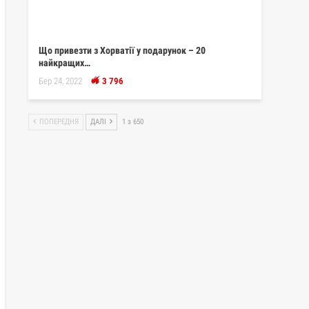
Що привезти з Хорватії у подарунок – 20
найкращих…
Бер 24, 2022
3 796
ПОПЕРЕДНЯ
ДАЛІ
1 з 650