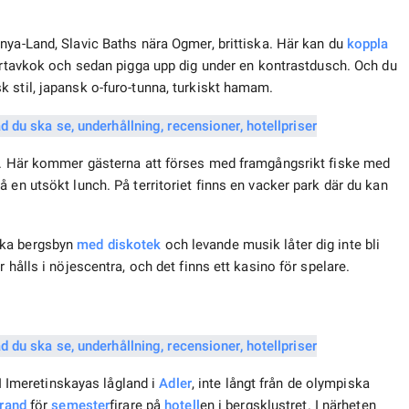
anya-Land, Slavic Baths nära Ogmer, brittiska. Här kan du
koppla
 örtavkok och sedan pigga upp dig under en kontrastdusch. Och du
 stil, japansk o-furo-tunna, turkiskt hamam.
e”. Här kommer gästerna att förses med framgångsrikt fiske med
 en utsökt lunch. På territoriet finns en vacker park där du kan
ska bergsbyn
med diskotek
och levande musik låter dig inte bli
 hålls i nöjescentra, och det finns ett kasino för spelare.
 I Imeretinskayas lågland i
Adler
, inte långt från de olympiska
trand
för
semester
firare på
hotell
en i bergsklustret. I närheten