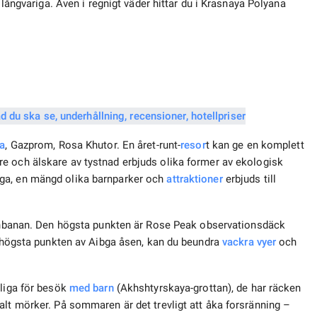
 långvariga. Även i regnigt väder hittar du i Krasnaya Polyana
a
, Gazprom, Rosa Khutor. En året-runt-
resor
t kan ge en komplett
are och älskare av tystnad erbjuds olika former av ekologisk
ga, en mängd olika barnparker och
attraktioner
erbjuds till
inbanan. Den högsta punkten är Rose Peak observationsdäck
en högsta punkten av Aibga åsen, kan du beundra
vackra vyer
och
pliga för besök
med barn
(Akhshtyrskaya-grottan), de har räcken
alt mörker. På sommaren är det trevligt att åka forsränning –