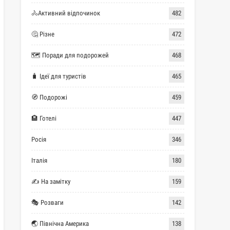
🚴Активний відпочинок
482
🤔 Різне
472
🗺 Поради для подорожей
468
🧳 Ідеї для туристів
465
🧭 Подорожі
459
🏨 Готелі
447
Росія
346
Італія
180
✍ На замітку
159
🎭 Розваги
142
🌏 Північна Америка
138