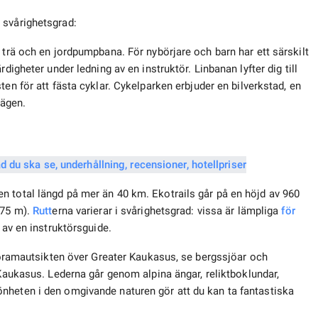
 svårighetsgrad:
 trä och en jordpumpbana. För nybörjare och barn har ett särskilt
digheter under ledning av en instruktör. Linbanan lyfter dig till
ten för att fästa cyklar. Cykelparken erbjuder en bilverkstad, en
vägen.
n total längd på mer än 40 km. Ekotrails går på en höjd av 960
375 m).
Rutt
erna varierar i svårighetsgrad: vissa är lämpliga
för
 av en instruktörsguide.
anoramautsikten över Greater Kaukasus, se bergssjöar och
 Kaukasus. Lederna går genom alpina ängar, reliktboklundar,
nheten i den omgivande naturen gör att du kan ta fantastiska