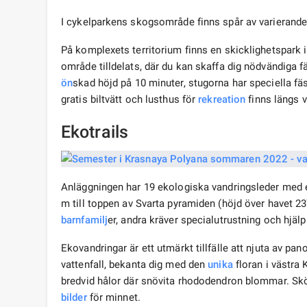
I cykelparkens skogsområde finns spår av varierande
På komplexets territorium finns en skicklighetspark i
område tilldelats, där du kan skaffa dig nödvändiga fär
ön
skad höjd på 10 minuter, stugorna har speciella fäs
gratis biltvätt och lusthus för
rekreation
finns längs 
Ekotrails
Anläggningen har 19 ekologiska vandringsleder med e
m till toppen av Svarta pyramiden (höjd över havet 2
barn
familj
er, andra kräver specialutrustning och hjälp
Ekovandringar är ett utmärkt tillfälle att njuta av p
vattenfall, bekanta dig med den
unika
floran i västra
bredvid hålor där snövita rhododendron blommar. Skö
bilder
för minnet.