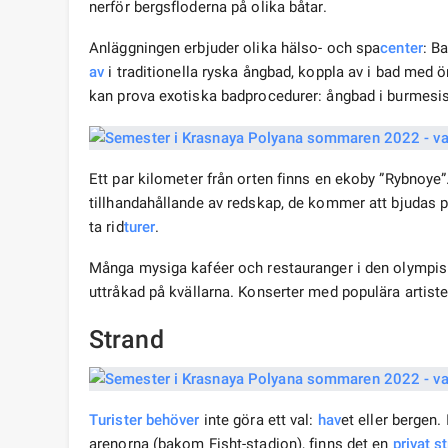
nerför bergsfloderna på olika båtar.
Anläggningen erbjuder olika hälso- och spa
center
: B
av
i traditionella ryska ångbad, koppla av i bad med
kan prova exotiska badprocedurer: ångbad i burmesisk
Ett par kilometer från orten finns en ekoby ”Rybnoy
tillhandahållande av redskap, de kommer att bjudas på
ta rid
turer
.
Många mysiga kaféer och restauranger i den olympi
uttråkad på kvällarna. Konserter med populära artister
Strand
Turister behöver
inte göra ett val:
hav
et eller bergen.
arenorna (bakom Fisht-stadion), finns det en
privat s