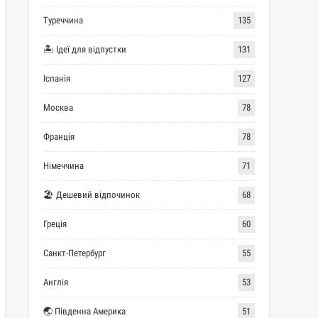
Туреччина
135
🏝 Ідеї для відпустки
131
Іспанія
127
Москва
78
Франція
78
Німеччина
71
🏖 Дешевий відпочинок
68
Греція
60
Санкт-Петербург
55
Англія
53
🌏 Південна Америка
51