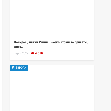
Найкращі пляжі Ріміні – безкоштовні та приватні,
фото…
Вер 5, 2022
4 510
🌏 ЄВРОПА