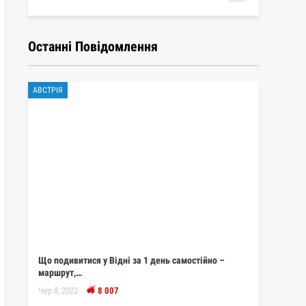
Останні Повідомлення
АВСТРІЯ
Що подивитися у Відні за 1 день самостійно –
маршрут,…
Чер 8, 2022
8 007