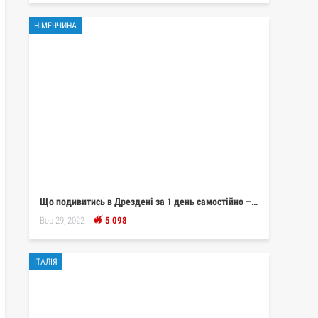
НІМЕЧЧИНА
Що подивитись в Дрездені за 1 день самостійно –…
Вер 29, 2022
5 098
ІТАЛІЯ