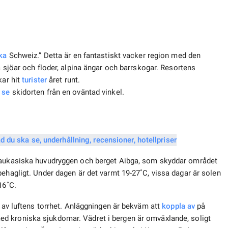
ka
Schweiz.” Detta är en fantastiskt vacker region med den
å sjöar och floder, alpina ängar och barrskogar. Resortens
kar hit
turister
året runt.
t se
skidorten från en oväntad vinkel.
 kaukasiska huvudryggen och berget Aibga, som skyddar området
behagligt. Under dagen är det varmt 19-27˚С, vissa dagar är solen
16˚С.
d av luftens torrhet. Anläggningen är bekväm att
koppla av
på
ed kroniska sjukdomar. Vädret i bergen är omväxlande, soligt