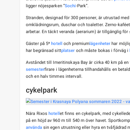
ligger nöjesparken ”
Sochi
-Park”.
Stranden, designad för 300 personer, är utrustad med 
omklädningsrum, duschar och toaletter. Zerno-kaféet är
arbetar. En täckt veranda (aerarium) är tillgänglig för
Gäster på 5*
hotell
och premium
lägenheter
har möjli
har begränsad sitt
platser
och måste bokas i förväg i
Avståndet till Imeritinskaya Bay är cirka 40 km på en
semester
firare i lägenheterna tillhandahålls en betal
och en halv timmes intervall.
cykelpark
Nära Rixos
hotell
et finns en cykelpark, med cykelled
på en höjd av 960 m till 540 m över havet. Sportkompl
använda
sin egen utrustning eller hyra en tvåfjädrad 