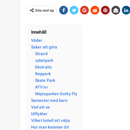
Dela med sig
Innehåll
Väder
Saker att göra
Strand
cykelpark
Ekotrails
Reppark
Skate Park
ATV:er
Nöjesparken Gorky Fly
Semester med barn
Vad att se
Utflykter
Vilket hotell att välja
Hur man kommer dit