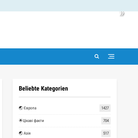
»
Beliebte Kategorien
🌏 Європа
1427
🌟Цікаві факти
704
🌏 Азія
517