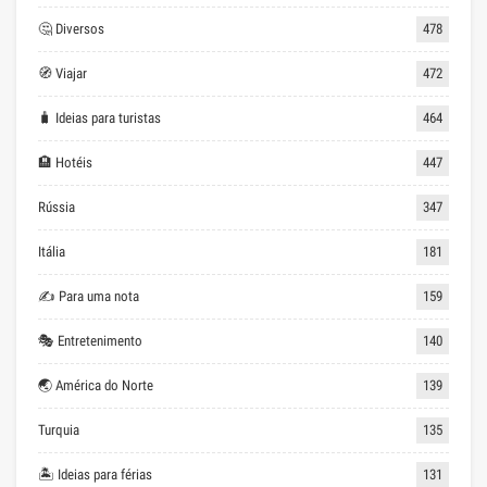
🤔 Diversos
478
🧭 Viajar
472
🧳 Ideias para turistas
464
🏨 Hotéis
447
Rússia
347
Itália
181
✍ Para uma nota
159
🎭 Entretenimento
140
🌏 América do Norte
139
Turquia
135
🏝 Ideias para férias
131