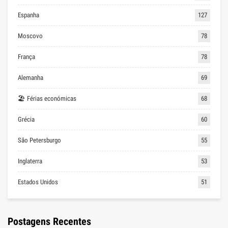
Espanha
127
Moscovo
78
França
78
Alemanha
69
🏖 Férias económicas
68
Grécia
60
São Petersburgo
55
Inglaterra
53
Estados Unidos
51
Postagens Recentes