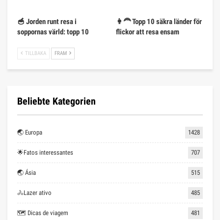
🥣 Jorden runt resa i
👩‍🦰 Topp 10 säkra länder för
soppornas värld: topp 10
flickor att resa ensam
TILLBAKA
FRAM
Beliebte Kategorien
🌏 Europa
1428
🌟Fatos interessantes
707
🌏 Ásia
515
🚴Lazer ativo
485
🗺 Dicas de viagem
481