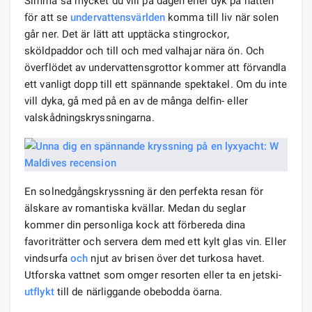
Simma så mycket du vill på dagen eller dyk på natten
för att se
undervattensvärlden
komma till liv när solen
går ner. Det är lätt att upptäcka stingrockor,
sköldpaddor och till och med valhajar nära ön. Och
överflödet av undervattensgrottor kommer att förvandla
ett vanligt dopp till ett spännande spektakel. Om du inte
vill dyka, gå med på en av de många delfin- eller
valskådningskryssningarna.
En solnedgångskryssning är den perfekta resan för
älskare av romantiska kvällar. Medan du seglar
kommer din personliga kock att förbereda dina
favoriträtter och servera dem med ett kylt glas vin. Eller
vindsurfa
och
njut av brisen över det turkosa havet.
Utforska vattnet som omger resorten eller ta en jetski-
utflykt
till de närliggande obebodda öarna.