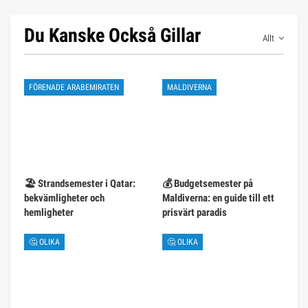
Du Kanske Också Gillar
Allt
FÖRENADE ARABEMIRATEN
MALDIVERNA
🏖️ Strandsemester i Qatar:
💰 Budgetsemester på
bekvämligheter och
Maldiverna: en guide till ett
hemligheter
prisvärt paradis
🤔 OLIKA
🤔 OLIKA