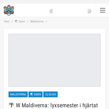
«
»
Hem
🌏 Asien
Maldiverna
MALDIVERNA
🌏 ASIEN
🤔 OLIKA
🌴 W Maldiverna: lyxsemester i hjärtat