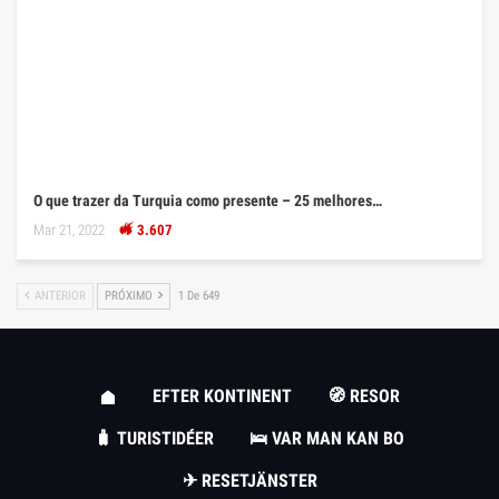
O que trazer da Turquia como presente – 25 melhores…
Mar 21, 2022
3.607
ANTERIOR
PRÓXIMO
1 De 649
EFTER KONTINENT
🧭 RESOR
🧳 TURISTIDÉER
🛌 VAR MAN KAN BO
✈ RESETJÄNSTER