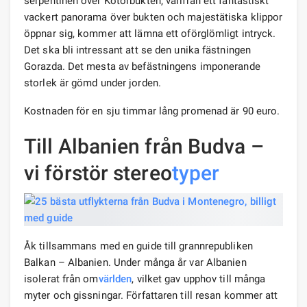
serpentinen över Kotorbukten, varifrån ett fantastiskt
vackert panorama över bukten och majestätiska klippor
öppnar sig, kommer att lämna ett oförglömligt intryck.
Det ska bli intressant att se den unika fästningen
Gorazda. Det mesta av befästningens imponerande
storlek är gömd under jorden.
Kostnaden för en sju timmar lång promenad är 90 euro.
Till Albanien från Budva –
vi förstör stereo
typer
Åk tillsammans med en guide till grannrepubliken
Balkan – Albanien. Under många år var Albanien
isolerat från om
världen
, vilket gav upphov till många
myter och gissningar. Författaren till resan kommer att