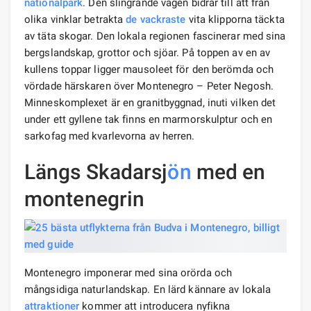
nationalpark
. Den slingrande vägen bidrar till att från
olika vinklar betrakta
de vackraste
vita klipporna täckta
av täta skogar. Den lokala regionen fascinerar med sina
bergslandskap, grottor och sjöar. På toppen av en av
kullens toppar ligger mausoleet för den berömda och
vördade härskaren över Montenegro – Peter Negosh.
Minneskomplexet är en granitbyggnad, inuti vilken det
under ett gyllene tak finns en marmorskulptur och en
sarkofag med kvarlevorna av herren.
Längs Skadarsj
ön
med en
montenegrin
Montenegro imponerar med sina orörda och
mångsidiga naturlandskap. En lärd kännare av lokala
attraktioner
kommer att introducera nyfikna