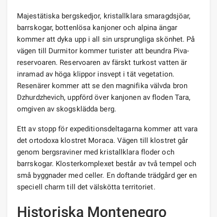
Majestätiska bergskedjor, kristallklara smaragdsjöar,
barrskogar, bottenlösa kanjoner och alpina ängar
kommer att dyka upp i all sin ursprungliga skönhet. På
vägen till Durmitor kommer turister att beundra Piva-
reservoaren. Reservoaren av färskt turkost vatten är
inramad av höga klippor insvept i tät vegetation.
Resenärer kommer att se den magnifika välvda bron
Dzhurdzhevich, uppförd över kanjonen av floden Tara,
omgiven av skogsklädda berg.
Ett av stopp för expeditionsdeltagarna kommer att vara
det ortodoxa klostret Moraca. Vägen till klostret går
genom bergsraviner med kristallklara floder och
barrskogar. Klosterkomplexet består av två tempel och
små byggnader med celler. En doftande trädgård ger en
speciell charm till det välskötta territoriet.
Historiska Montenegro