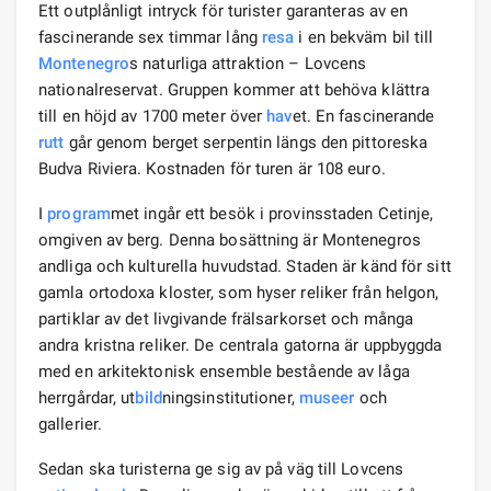
Ett outplånligt intryck för turister garanteras av en
fascinerande sex timmar lång
resa
i en bekväm bil till
Montenegro
s naturliga attraktion – Lovcens
nationalreservat. Gruppen kommer att behöva klättra
till en höjd av 1700 meter över
hav
et. En fascinerande
rutt
går genom berget serpentin längs den pittoreska
Budva Riviera. Kostnaden för turen är 108 euro.
I
program
met ingår ett besök i provinsstaden Cetinje,
omgiven av berg. Denna bosättning är Montenegros
andliga och kulturella huvudstad. Staden är känd för sitt
gamla ortodoxa kloster, som hyser reliker från helgon,
partiklar av det livgivande frälsarkorset och många
andra kristna reliker. De centrala gatorna är uppbyggda
med en arkitektonisk ensemble bestående av låga
herrgårdar, ut
bild
ningsinstitutioner,
museer
och
gallerier.
Sedan ska turisterna ge sig av på väg till Lovcens