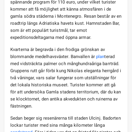
spännande program för 110 euro, under vilket turister
kommer att få möjlighet att känna atmosfären i de
gamla södra städerna i Montenegro. Resan består av en
roadtrip längs Adriatiska havets kust. Hamnstaden Bar,
som är ett populärt turistmål, tar emot
expeditionsdeltagarna med öppna armar.
Kvarterna är begravda i den frodiga grönskan av
blommande medelhavsväxter. Banvallen är
plan
terad
med vidsträckta palmer och månghundraåriga barrträd.
Gruppens rutt går förbi kung Nikolas eleganta herrgård i
två våningar, vars salar fungerar som utställningar för
det lokala historiska museet. Turister kommer att gå
för att undersöka Gamla stadens territorium, där du kan
se klocktornet, den antika akvedukten och ruinerna av
fästningen.
Sedan beger sig resenärerna till staden Ulcinj. Badorten
lockar turister med sina många kilometer långa