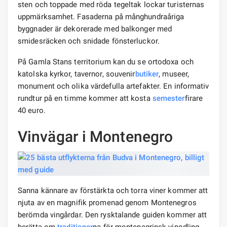
sten och toppade med röda tegeltak lockar turisternas
uppmärksamhet. Fasaderna på månghundraåriga
byggnader är dekorerade med balkonger med
smidesräcken och snidade fönsterluckor.
På Gamla Stans territorium kan du se ortodoxa och
katolska kyrkor, tavernor, souvenir
butiker
, museer,
monument och olika värdefulla artefakter. En informativ
rundtur på en timme kommer att kosta
semester
firare
40 euro.
Vinvägar i Montenegro
Sanna kännare av förstärkta och torra viner kommer att
njuta av en magnifik promenad genom Montenegros
berömda vingårdar. Den rysktalande guiden kommer att
berätta om
traditioner
na för montenegrinsk vinodling,