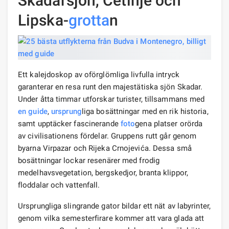
Skadarsjön, Cetinje och
Lipska-
grotta
n
Ett kalejdoskop av oförglömliga livfulla intryck
garanterar en resa runt den majestätiska sjön Skadar.
Under åtta timmar utforskar turister, tillsammans med
en guide
,
ursprung
liga bosättningar med en rik historia,
samt upptäcker fascinerande
foto
gena platser orörda
av civilisationens fördelar. Gruppens rutt går genom
byarna Virpazar och Rijeka Crnojevića. Dessa små
bosättningar lockar resenärer med frodig
medelhavsvegetation, bergskedjor, branta klippor,
floddalar och vattenfall.
Ursprungliga slingrande gator bildar ett nät av labyrinter,
genom vilka semesterfirare kommer att vara glada att