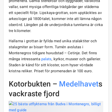
promenera. Gamla stenbroar och byggnader, välskötta
vallar, samt mysiga offentliga trädgårdar ger städerna
ett speciellt följe. Lipskaya-grottan, som upptäcktes av
arkeologer på 1800-talet, kommer inte att lämna någon
oberörd. Längden på de underjordiska tunnlarna är cirka
tre kilometer.
Hallarna i grottan är fyllda med unika stalaktiter och
stalagmiter av bisarr form. Turnén avslutas i
Montenegros tidigare huvudstad – Cetinje. Det finns
många intressanta
palats
, kyrkor, museer och gallerier.
Staden är känd för sitt kloster, som hyser vördade
kristna reliker. Priset för promenaden är 100 euro.
Kotorbukten –
Medelhavet
s
vackraste fjord