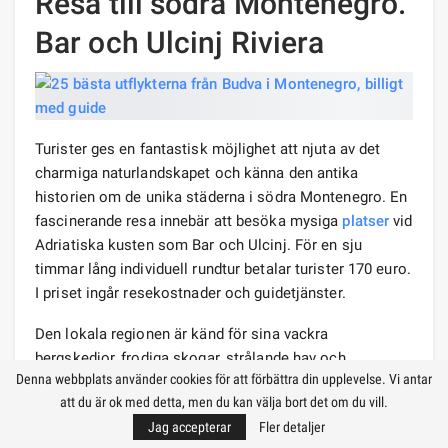
Resa till södra Montenegro.
Bar och Ulcinj Riviera
Turister ges en fantastisk möjlighet att njuta av det
charmiga naturlandskapet och känna den antika
historien om de unika städerna i södra Montenegro. En
fascinerande resa innebär att besöka mysiga
platser
vid
Adriatiska kusten som Bar och Ulcinj. För en sju
timmar lång individuell rundtur betalar turister 170 euro.
I priset ingår resekostnader och guidetjänster.
Den lokala regionen är känd för sina vackra
bergskedjor, frodiga skogar, strålande hav och
Denna webbplats använder cookies för att förbättra din upplevelse. Vi antar
arkitektoniska monument. Resenärer kommer att
att du är ok med detta, men du kan välja bort det om du vill.
besöka Old Bar, som ligger vid foten av berget Rumia.
Jag accepterar
Fler detaljer
Detta är bokstavligen ett friluftsmuseum, där ruinerna