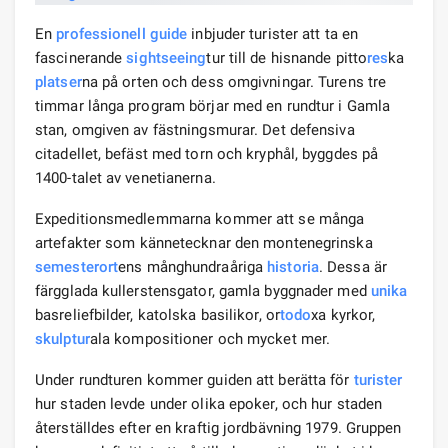
En
professionell guide
inbjuder turister att ta en
fascinerande
sightseeing
tur till de hisnande pitto
res
ka
platser
na på orten och dess omgivningar. Turens tre
timmar långa program börjar med en rundtur i Gamla
stan, omgiven av fästningsmurar. Det defensiva
citadellet, befäst med torn och kryphål, byggdes på
1400-talet av venetianerna.
Expeditionsmedlemmarna kommer att se många
artefakter som kännetecknar den montenegrinska
semesterort
ens månghundraåriga
historia
. Dessa är
färgglada kullerstensgator, gamla byggnader med
unika
basreliefbilder, katolska basilikor, or
todo
xa kyrkor,
skulptur
ala kompositioner och mycket mer.
Under rundturen kommer guiden att berätta för
turister
hur staden levde under olika epoker, och hur staden
återställdes efter en kraftig jordbävning 1979. Gruppen