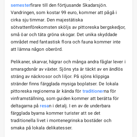
semester
firare till den förtjusande Skadarsjön.
Vandringen, som kostar 99 euro, kommer att pågå i
cirka sju timmar. Den majestätiska
sötvattenförekomsten sköljs av pittoreska bergskedjor,
små öar och täta gröna skogar. Det unika skyddade
området med fantastisk flora och fauna kommer inte
att lämna någon oberörd.
Pelikaner, skarvar, hägrar och många andra fåglar lever i
smaragdsnår av växter. Sjöns yta är täckt av en ändlös
sträng av näckrosor och liljor. På sjöns klippiga
stränder finns färgglada mysiga boplatser. De lokala
pittoreska regionerna är kända för
traditioner
na för
vinframställning, som guiden kommer att berätta för
deltagarna på
resa
n i detalj. I en av de underbara
färgglada byarna kommer turister att se det
traditionella livet i montenegrinska bostäder och
smaka på lokala delikatesser.