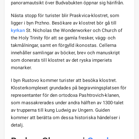
panoramautsikt över Budvabukten öppnar sig härifrån.
Nästa stopp för turister blir Praskvica-klostret, som
ligger i byn Przhno. Besökare av klostret bör gå till
kyrkan
St. Nicholas the Wonderworker och Church of
the Holy Trinity för att se gamla fresker, vägg- och
takmålningar, samt en förgylld ikonostas. Cellerna
innehåller samlingar av böcker, brev och manuskript
som donerats till klostret av det ryska imperiets
monarker.
I byn Rustovo kommer turister att besöka klostret.
Klosterkomplexet grundades på begravningsplatsen för
representanter för den ortodoxa Pashtrovich-klanen,
som massakrerades under andra hälften av 1300-talet
av trupperna till kung Ludwig av Ungern. Guiden
kommer att berätta om dessa historiska händelser i
detalj.