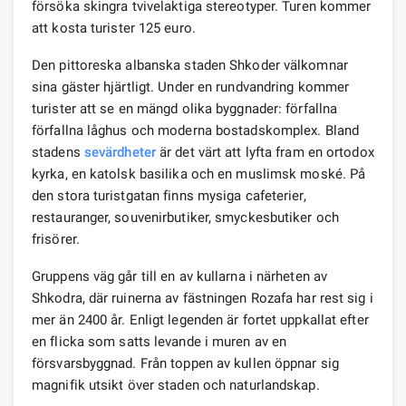
försöka skingra tvivelaktiga stereotyper. Turen kommer
att kosta turister 125 euro.
Den pittoreska albanska staden Shkoder välkomnar
sina gäster hjärtligt. Under en rundvandring kommer
turister att se en mängd olika byggnader: förfallna
förfallna låghus och moderna bostadskomplex. Bland
stadens
sevärdheter
är det värt att lyfta fram en ortodox
kyrka, en katolsk basilika och en muslimsk moské. På
den stora turistgatan finns mysiga cafeterier,
restauranger, souvenirbutiker, smyckesbutiker och
frisörer.
Gruppens väg går till en av kullarna i närheten av
Shkodra, där ruinerna av fästningen Rozafa har rest sig i
mer än 2400 år. Enligt legenden är fortet uppkallat efter
en flicka som satts levande i muren av en
försvarsbyggnad. Från toppen av kullen öppnar sig
magnifik utsikt över staden och naturlandskap.