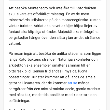
Att besöka Montenegro och inte åka till Kotorbukten
skulle vara ett oförlåtligt misstag. En av de mest
minnesvärda utflykterna på den montenegrinska kusten
väntar turister. Adriatiska havet sköljer böjda linjer av
fantastiska klippiga stränder. Majestätiska mörkgröna
bergskedjor hänger över den släta ytan av det strålande
vattnet.
På resan ingår att besöka de antika städerna som ligger
längs Kotorbuktens stränder. Naturliga skönheter och
arkitektoniska ensembler smälter samman till en
pittoresk bild. Genuin frid andas i mysiga, lugna
bosättningar. Turister kommer att gå längs de smala
gatorna i kvarteren, där de kommer
att se
många
herrgårdar från den aristokratiska adeln, gamla stenhus
med röda tak, medeltida basilikor med klocktorn och
befästningar.