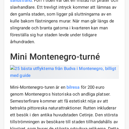
sandstrand
. Förr i tiden var det en fristad för pirater och
slavhandlare. Ett trevligt intryck kommer att lämnas av
den gamla staden, som ligger på sluttningarna av en
kulle bakom fästningens murar. När man går längs de
slingrande och branta gatorna i kvarteren kan man
föreställa sig hur staden levde under tidigare
århundraden.
Mini Montenegro-turné
Mini-Montenegro-turen är en
bilresa
för 200 euro
genom Montenegros historiska och andliga platser.
Semesterfirare kommer att få estetiskt nöje av att
betrakta pittoreska naturattraktioner. Rutten inkluderar
ett besök i den antika huvudstaden Cetinje. Den största
tillströmningen av besökare till staden tillhandahålls av
klostret, som hyser de största ortodoxa relikerna. Detta