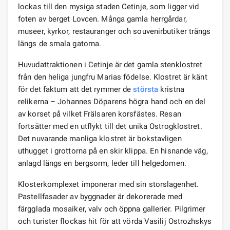
lockas till den mysiga staden Cetinje, som ligger vid
foten av berget Lovcen. Många gamla herrgårdar,
museer, kyrkor, restauranger och souvenirbutiker trängs
längs de smala gatorna.
Huvudattraktionen i Cetinje är det gamla stenklostret
från den heliga jungfru Marias födelse. Klostret är känt
för det faktum att det rymmer de
största
kristna
relikerna – Johannes Döparens högra hand och en del
av korset på vilket Frälsaren korsfästes. Resan
fortsätter med en utflykt till det unika Ostrogklostret.
Det nuvarande manliga klostret är bokstavligen
uthugget i grottorna på en skir klippa. En hisnande väg,
anlagd längs en bergsorm, leder till helgedomen.
Klosterkomplexet imponerar med sin storslagenhet.
Pastellfasader av byggnader är dekorerade med
färgglada mosaiker, valv och öppna gallerier. Pilgrimer
och turister flockas hit för att vörda Vasilij Ostrozhskys