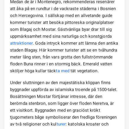
Medan de är i Montenegro, rekommenderas resenärer
att åka på en rundtur i de vackraste städerna i Bosnien
och Hercegovina. I sällskap med en allvetande guide
kommer turister att besöka pittoreska originalplatser
som Blagaj och Mostar. Gästvänliga byar drar till sig
uppmärksamhet med sina naturliga och konstgjorda
attraktioner
. Goda intryck kommer att lämna den antika
staden Blagay. Här kommer turister att se en tvåhundra
meter lång sten, från vars grotta den fullströmmande
floden Buna rinner i en stormig bäck. Emerald vatten
sköljer höga kullar täck
ta med
tät vegetation.
Under sluttningen av den majestätiska klippan finns
byggnader uppförda av islamiska troende på 1500-talet.
Bosättningen Mostar förtjänar intresse, där den
berömda stenbron, som ligger över floden Neretva, är
ett visitkort. Byggnaden med en graciöst krökt
tjugometers båge symboliserar den fredliga föreningen
av två religioner och kul
turer
: katolska kroater och