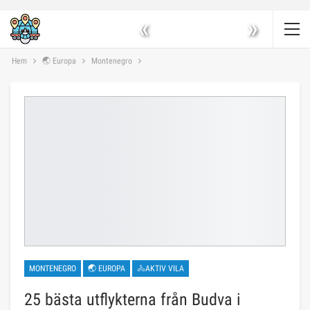
«
»
Hem
🌏 Europa
Montenegro
MONTENEGRO
🌏 EUROPA
🚴AKTIV VILA
25 bästa utflykterna från Budva i