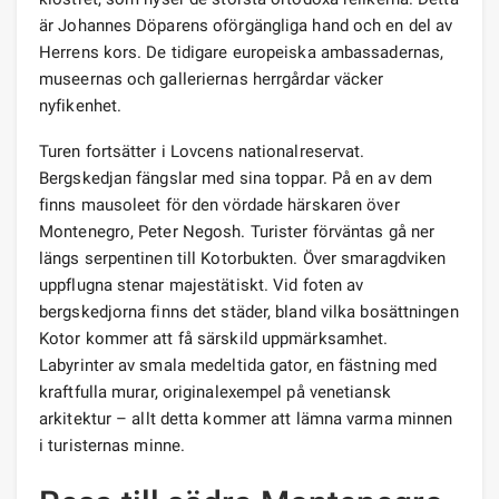
är Johannes Döparens oförgängliga hand och en del av
Herrens kors. De tidigare europeiska ambassadernas,
museernas och galleriernas herrgårdar väcker
nyfikenhet.
Turen fortsätter i Lovcens nationalreservat.
Bergskedjan fängslar med sina toppar. På en av dem
finns mausoleet för den vördade härskaren över
Montenegro, Peter Negosh. Turister förväntas gå ner
längs serpentinen till Kotorbukten. Över smaragdviken
uppflugna stenar majestätiskt. Vid foten av
bergskedjorna finns det städer, bland vilka bosättningen
Kotor kommer att få särskild uppmärksamhet.
Labyrinter av smala medeltida gator, en fästning med
kraftfulla murar, originalexempel på venetiansk
arkitektur – allt detta kommer att lämna varma minnen
i turisternas minne.