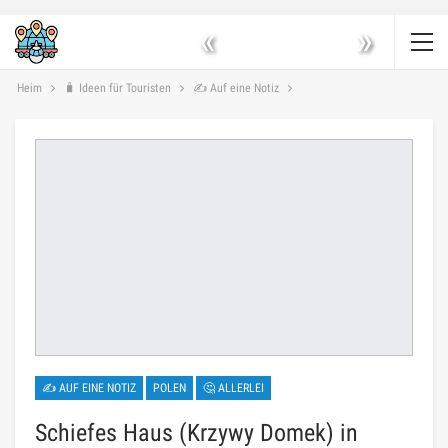
«
»
Heim
🧳 Ideen für Touristen
✍ Auf eine Notiz
✍ AUF EINE NOTIZ
POLEN
🤔 ALLERLEI
Schiefes Haus (Krzywy Domek) in