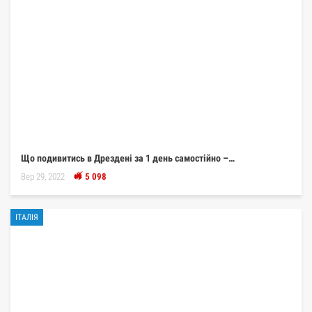
Що подивитись в Дрездені за 1 день самостійно –…
Вер 29, 2022
5 098
ІТАЛІЯ