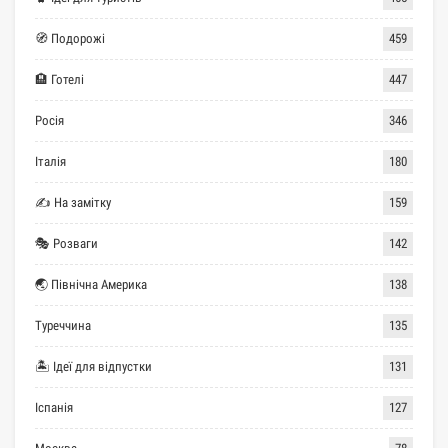
🧭 Подорожі
459
🏨 Готелі
447
Росія
346
Італія
180
✍ На замітку
159
🎭 Розваги
142
🌏 Північна Америка
138
Туреччина
135
🏝 Ідеї для відпустки
131
Іспанія
127