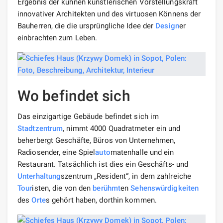
Ergebnis der kühnen künstlerischen Vorstellungskraft
innovativer Architekten und des virtuosen Könnens der
Bauherren, die die ursprüngliche Idee der
Design
er
einbrachten zum Leben.
Wo befindet sich
Das einzigartige Gebäude befindet sich im
Stadtzentrum
, nimmt 4000 Quadratmeter ein und
beherbergt Geschäfte, Büros von Unternehmen,
Radiosender, eine Spiel
auto
matenhalle und ein
Restaurant. Tatsächlich ist dies ein Geschäfts- und
Unterhaltung
szentrum „Resident“, in dem zahlreiche
Tour
isten, die von den
berühmt
en
Sehenswürdigkeiten
des
Orte
s gehört haben, dorthin kommen.