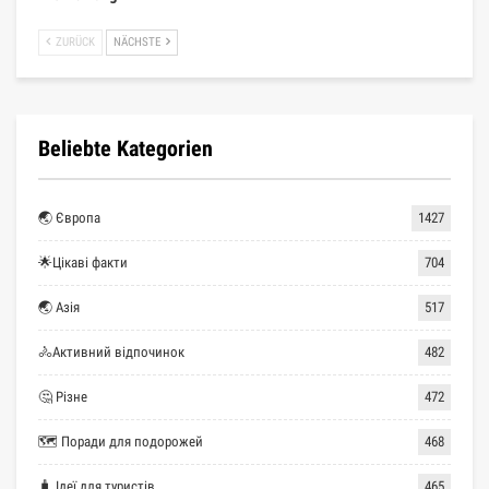
ZURÜCK
NÄCHSTE
Beliebte Kategorien
🌏 Європа
1427
🌟Цікаві факти
704
🌏 Азія
517
🚴Активний відпочинок
482
🤔 Різне
472
🗺 Поради для подорожей
468
🧳 Ідеї для туристів
465