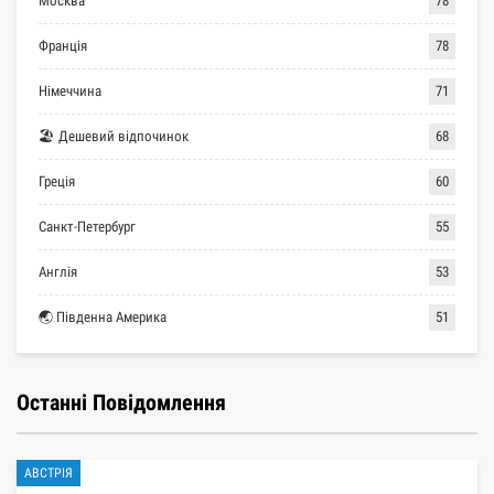
Москва
78
Франція
78
Німеччина
71
🏖 Дешевий відпочинок
68
Греція
60
Санкт-Петербург
55
Англія
53
🌏 Південна Америка
51
Останні Повідомлення
АВСТРІЯ