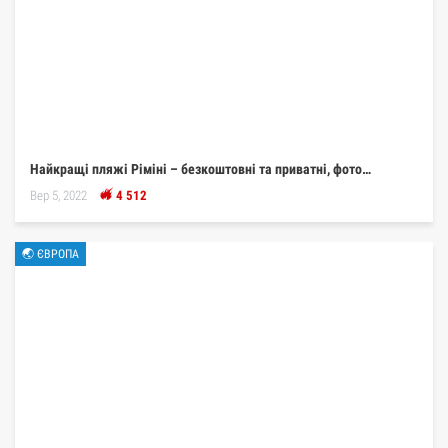
Найкращі пляжі Ріміні – безкоштовні та приватні, фото…
Вер 5, 2022
4 512
🌏 ЄВРОПА