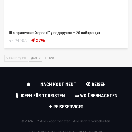
Що привезти з Хорватії у подарунок – 20 найкращих…
Бер 24, 2022
3 796
ПОПЕРЕДНЯ
ДАЛІ
1 з 650
NACH KONTINENT
🧭 REISEN
🧳 IDEEN FÜR TOURISTEN
🛌 WO ÜBERNACHTEN
✈ REISESERVICES
© 2026 - 📍 Alles voor toeristen | Alle Rechte vorbehalten.