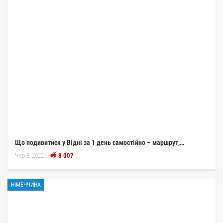
Що подивитися у Відні за 1 день самостійно – маршрут,…
Чер 8, 2022
8 007
НІМЕЧЧИНА