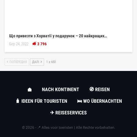
Що привезти з Хорватії у подарунок – 20 найкращих…
Бер 24, 2022
3 796
ПОПЕРЕДНЯ
ДАЛІ
1 з 650
NACH KONTINENT
🧭 REISEN
🧳 IDEEN FÜR TOURISTEN
🛌 WO ÜBERNACHTEN
✈ REISESERVICES
© 2026 - 📍 Alles voor toeristen | Alle Rechte vorbehalten.