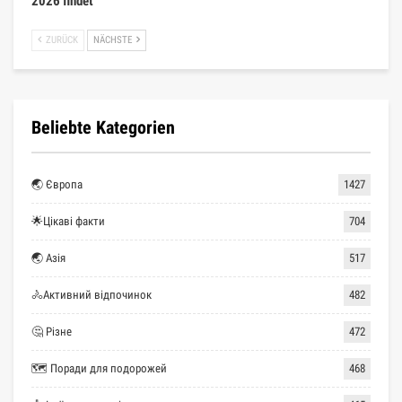
2026 findet
ZURÜCK
NÄCHSTE
Beliebte Kategorien
🌏 Європа
1427
🌟Цікаві факти
704
🌏 Азія
517
🚴Активний відпочинок
482
🤔 Різне
472
🗺 Поради для подорожей
468