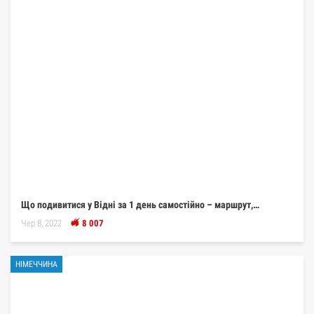
Що подивитися у Відні за 1 день самостійно – маршрут,…
Чер 8, 2022
8 007
НІМЕЧЧИНА