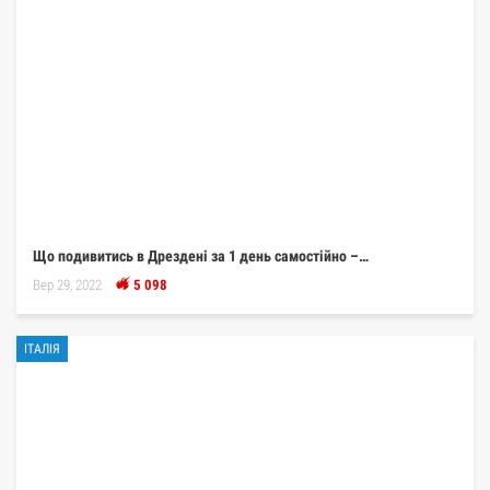
Що подивитись в Дрездені за 1 день самостійно –…
Вер 29, 2022
5 098
ІТАЛІЯ