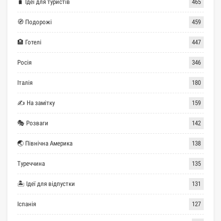
🧳 Ідеї для туристів
465
🧭 Подорожі
459
🏨 Готелі
447
Росія
346
Італія
180
✍ На замітку
159
🎭 Розваги
142
🌏 Північна Америка
138
Туреччина
135
🏝 Ідеї для відпустки
131
Іспанія
127