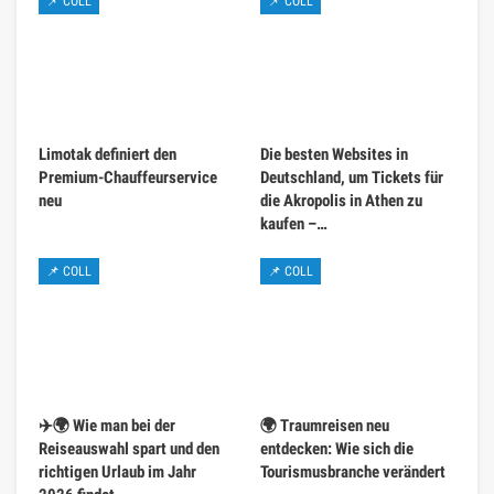
📌 COLL
📌 COLL
Limotak definiert den
Die besten Websites in
Premium-Chauffeurservice
Deutschland, um Tickets für
neu
die Akropolis in Athen zu
kaufen –…
📌 COLL
📌 COLL
✈️🌍 Wie man bei der
🌍 Traumreisen neu
Reiseauswahl spart und den
entdecken: Wie sich die
richtigen Urlaub im Jahr
Tourismusbranche verändert