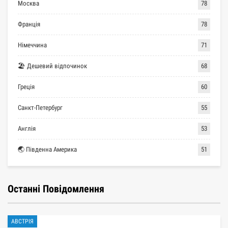
Москва
78
Франція
78
Німеччина
71
🏖 Дешевий відпочинок
68
Греція
60
Санкт-Петербург
55
Англія
53
🌏 Південна Америка
51
Останні Повідомлення
АВСТРІЯ