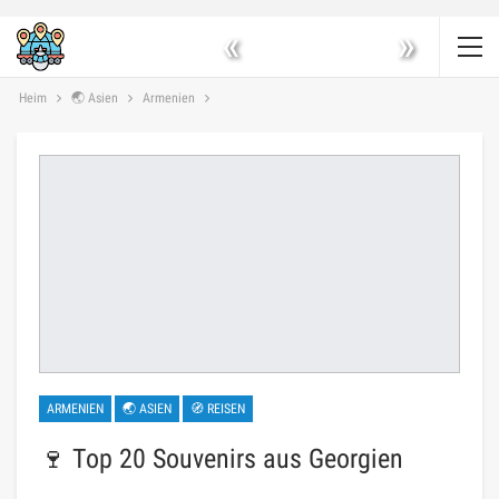
«
»
Heim
🌏 Asien
Armenien
ARMENIEN
🌏 ASIEN
🧭 REISEN
🍷 Top 20 Souvenirs aus Georgien