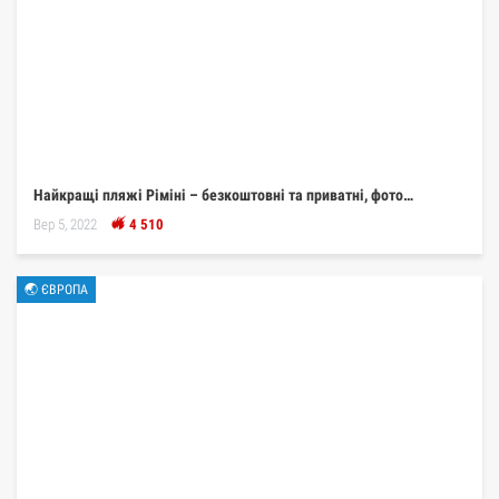
Найкращі пляжі Ріміні – безкоштовні та приватні, фото…
Вер 5, 2022
4 510
🌏 ЄВРОПА