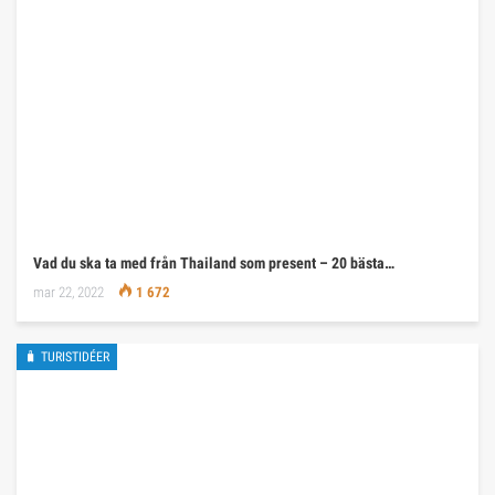
Vad du ska ta med från Thailand som present – 20 bästa…
mar 22, 2022
1 672
🧳 TURISTIDÉER