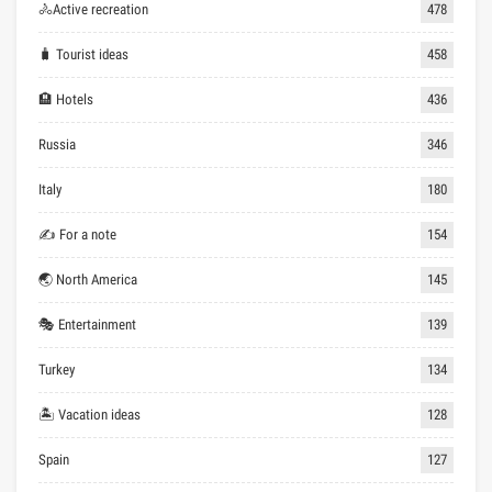
🚴Active recreation
478
🧳 Tourist ideas
458
🏨 Hotels
436
Russia
346
Italy
180
✍ For a note
154
🌏 North America
145
🎭 Entertainment
139
Turkey
134
🏝 Vacation ideas
128
Spain
127