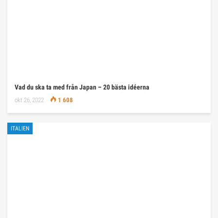
Vad du ska ta med från Japan – 20 bästa idéerna
okt 26, 2022
1 608
ITALIEN