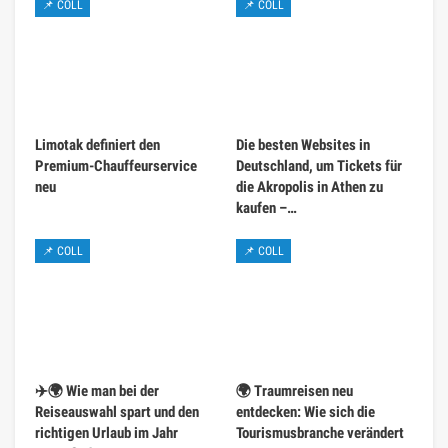
📌 COLL
📌 COLL
Limotak definiert den
Die besten Websites in
Premium-Chauffeurservice
Deutschland, um Tickets für
neu
die Akropolis in Athen zu
kaufen –…
📌 COLL
📌 COLL
✈️🌍 Wie man bei der
🌍 Traumreisen neu
Reiseauswahl spart und den
entdecken: Wie sich die
richtigen Urlaub im Jahr
Tourismusbranche verändert