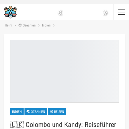
«
»
Heim
🌏 Ozeanien
Indien
INDIEN
🌏 OZEANIEN
🧭 REISEN
🇱🇰 Colombo und Kandy: Reiseführer