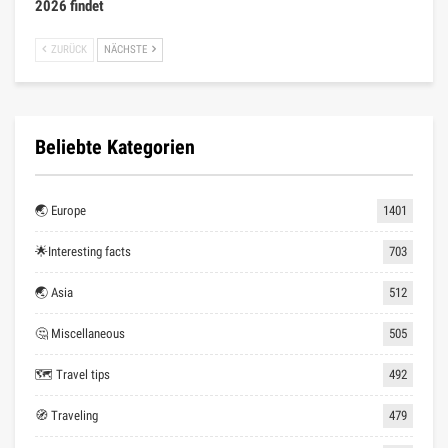
2026 findet
ZURÜCK
NÄCHSTE
Beliebte Kategorien
🌏 Europe
1401
🌟Interesting facts
703
🌏 Asia
512
🤔 Miscellaneous
505
🗺 Travel tips
492
🧭 Traveling
479