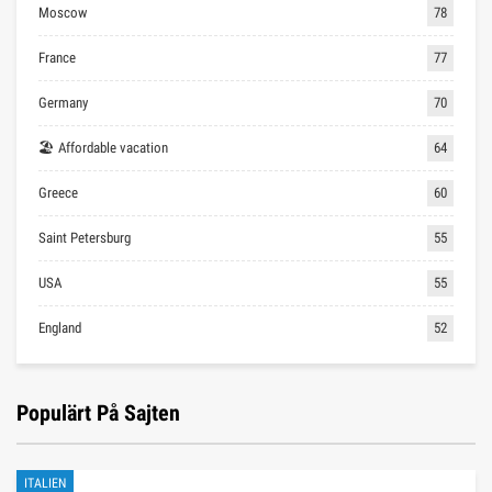
Moscow
78
France
77
Germany
70
🏖 Affordable vacation
64
Greece
60
Saint Petersburg
55
USA
55
England
52
Populärt På Sajten
ITALIEN