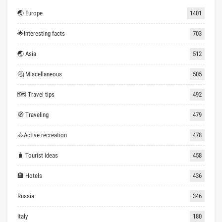
🌏 Europe
1401
🌟Interesting facts
703
🌏 Asia
512
🤔 Miscellaneous
505
🗺 Travel tips
492
🧭 Traveling
479
🚴Active recreation
478
🧳 Tourist ideas
458
🏨 Hotels
436
Russia
346
Italy
180