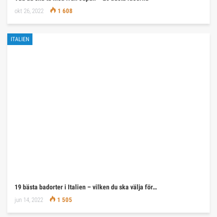
okt 26, 2022
1 608
ITALIEN
19 bästa badorter i Italien – vilken du ska välja för…
jun 14, 2022
1 505