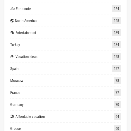
✍ For a note
154
🌏 North America
145
🎭 Entertainment
139
Turkey
134
🏝 Vacation ideas
128
Spain
127
Moscow
78
France
77
Germany
70
🏖 Affordable vacation
64
Greece
60