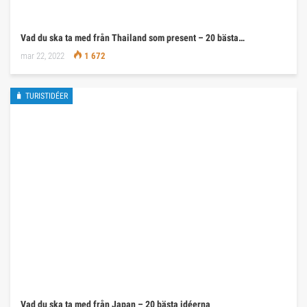
Vad du ska ta med från Thailand som present – 20 bästa…
mar 22, 2022
1 672
🧳 TURISTIDÉER
Vad du ska ta med från Japan – 20 bästa idéerna