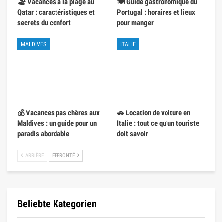
🏖️ Vacances à la plage au
🍽️ Guide gastronomique du
Qatar : caractéristiques et
Portugal : horaires et lieux
secrets du confort
pour manger
MALDIVES
ITALIE
💰 Vacances pas chères aux
🚗 Location de voiture en
Maldives : un guide pour un
Italie : tout ce qu’un touriste
paradis abordable
doit savoir
ARRIÈRE
EFFRONTÉ
Beliebte Kategorien