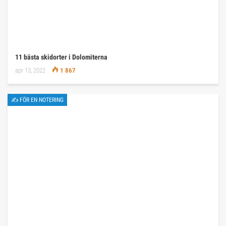
11 bästa skidorter i Dolomiterna
apr 13, 2022
1 867
✍ FÖR EN NOTERING