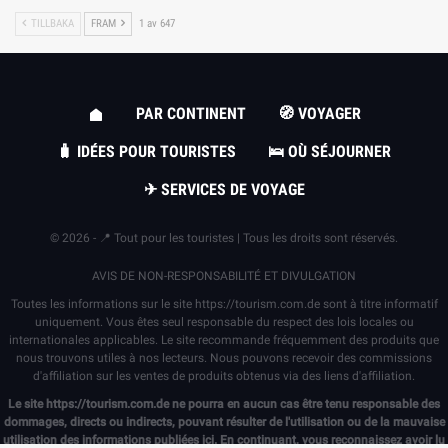
TILLBAKA
FRAM
1 av 647
PAR CONTINENT
🧭 VOYAGER
🧳 IDÉES POUR TOURISTES
🛌 OÙ SÉJOURNER
✈ SERVICES DE VOYAGE
© 2026 - 📍 Tout pour les touristes | Tous les droits sont réservés.
AVIS DE NON-RESPONSABILITÉ ET DIVULGATION
Toutes les informations sur le site
https://tourism.com.de
sont à titre informatif
uniquement. Vous êtes seul responsable du respect des lois locales ou
internationales applicables. Le site recommande fréquemment des produits que
nous trouvons utiles à nos lecteurs. Nous pouvons recevoir des commissions
d'affiliation sur les ventes de produits obtenus via des liens d'affiliation.
Le site
https://tourism.com.de
ne pourra en aucun cas être tenu responsable des
dommages, directs ou indirects, pouvant résulter de l'utilisation ou de la mauvaise
utilisation des informations publiées ici. En continuant, vous reconnaissez avoir lu