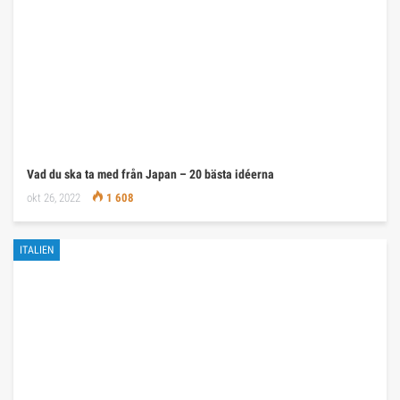
Vad du ska ta med från Japan – 20 bästa idéerna
okt 26, 2022
1 608
ITALIEN