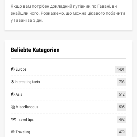
Якщо вам потрібен докладний путівник по Гавані, ви
знайшли його. Розкажемо, що можна цікавого побачити
у Гавані за 3 дні.
Beliebte Kategorien
🌏 Europe
1401
🌟Interesting facts
703
🌏 Asia
512
🤔 Miscellaneous
505
🗺 Travel tips
492
🧭 Traveling
479