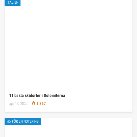
ITALIEN
11 bästa skidorter i Dolomiterna
apr 13, 2022
1 867
✍ FÖR EN NOTERING