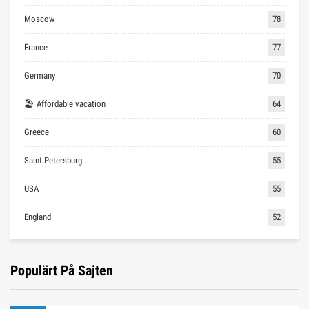
Moscow
78
France
77
Germany
70
🏖 Affordable vacation
64
Greece
60
Saint Petersburg
55
USA
55
England
52
Populärt På Sajten