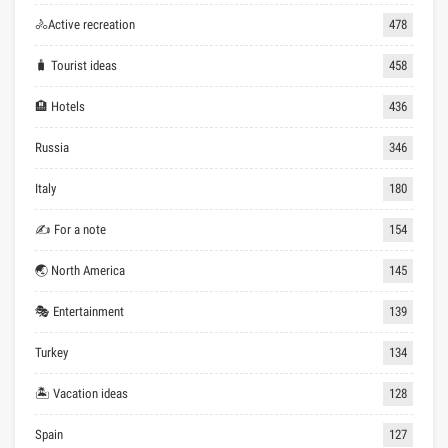
🚴Active recreation
478
🧳 Tourist ideas
458
🏨 Hotels
436
Russia
346
Italy
180
✍ For a note
154
🌏 North America
145
🎭 Entertainment
139
Turkey
134
🏝 Vacation ideas
128
Spain
127