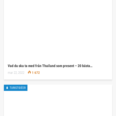
Vad du ska ta med från Thailand som present – 20 bästa…
mar 22, 2022
1 672
🧳 TURISTIDÉER