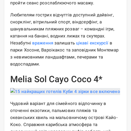
пройти сеанс розслаблюючого масажу.
Любителям гострих відчуттів доступний дайвінг,
снорклінг, вітрильний спорт, віндсерфінг, а
шанувальникам пляжних розваг – командні ігри,
катання на банані, водних лижах та скутерах.
Незабутні
враження
залишать
цікаві
екскурсії
в
парки Хосоне, Вароікакос та заповідник Монтемар
з невимовними ландшафтами, печерами та
водоспадами.
Melia Sol Cayo Coco 4*
Чудовий варіант для сімейного відпочинку в
оточенні екзотики, пальмових пляжів та
океанських хвиль на мальовничому острові Кайо-
Коко. Справжня карибська атмосфера та