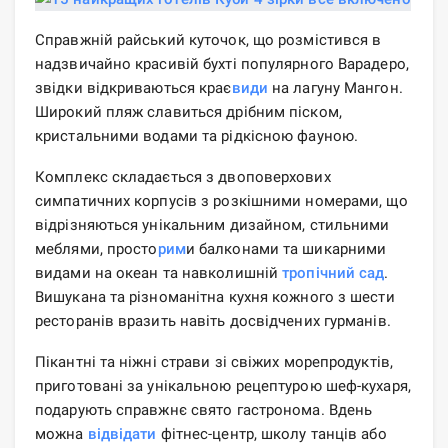
Справжній райський куточок, що розмістився в
надзвичайно красивій бухті популярного Варадеро,
звідки відкриваються крає
види
на лагуну Мангон.
Широкий пляж славиться дрібним піском,
кристальними водами та рідкісною фауною.
Комплекс складається з двоповерхових
симпатичних корпусів з розкішними номерами, що
відрізняються унікальним дизайном, стильними
меблями, просто
рим
и балконами та шикарними
видами на океан та навколишній
тропічний сад
.
Вишукана та різноманітна кухня кожного з шести
ресторанів вразить навіть досвідчених гурманів.
Пікантні та ніжні страви зі свіжих морепродуктів,
приготовані за унікальною рецептурою шеф-кухаря,
подарують справжнє свято гастронома. Вдень
можна
відвідати
фітнес-центр, школу танців або