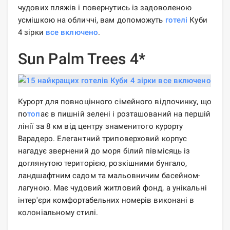
чудових пляжів і повернутись із задоволеною
усмішкою на обличчі, вам допоможуть
готелі
Куби
4 зірки
все включено
.
Sun Palm Trees 4*
Курорт для повноцінного сімейного відпочинку, що
по
топ
ає в пишній зелені і розташований на першій
лінії за 8 км від центру знаменитого курорту
Варадеро. Елегантний триповерховий корпус
нагадує звернений до моря білий півмісяць із
доглянутою територією, розкішними бунгало,
ландшафтним садом та мальовничим басейном-
лагуною. Має чудовий житловий фонд, а унікальні
інтер'єри комфортабельних номерів виконані в
колоніальному стилі.