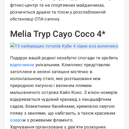
фітнес-центрі та на спортивних майданчиках,
розчиніться душею та тілом у розслаблюючій
обстановці СПА-салону.
Melia Tryp Cayo Coco 4*
Подарує вашій родині незабутні спогади та зробить
відпочинок
унікальним. Комплекс представляє
затоплене в зелені затишне містечко в
колоніальному стилі, яке розташоване між
природною лагуною і великим пляжем
мальовничого острова Кайо-Коко. З вікон номерів
відкривається чудовий краєвид з ландшафтним
садом, блакитними басейнами, кремовою смугою
пляжу з хвилями, що набігають, а також красивим
озеро
м з рожевими фламінго.
Харчування організоване у дев'яти розкішних