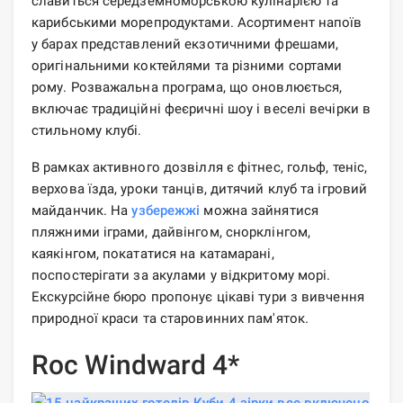
славиться середземноморською кулінарією та
карибськими морепродуктами. Асортимент напоїв
у барах представлений екзотичними фрешами,
оригінальними коктейлями та різними сортами
рому. Розважальна програма, що оновлюється,
включає традиційні феєричні шоу і веселі вечірки в
стильному клубі.
В рамках активного дозвілля є фітнес, гольф, теніс,
верхова їзда, уроки танців, дитячий клуб та ігровий
майданчик. На
узбережжі
можна зайнятися
пляжними іграми, дайвінгом, снорклінгом,
каякінгом, покататися на катамарані,
поспостерігати за акулами у відкритому морі.
Екскурсійне бюро пропонує цікаві тури з вивчення
природної краси та старовинних пам'яток.
Roc Windward 4*