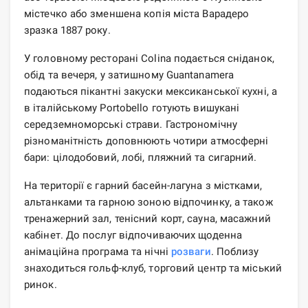
містечко або зменшена копія міста Варадеро
зразка 1887 року.
У головному ресторані Colina подається сніданок,
обід та вечеря, у затишному Guantanamera
подаються пікантні закуски мексиканської кухні, а
в італійському Portobello готують вишукані
середземноморські страви. Гастрономічну
різноманітність доповнюють чотири атмосферні
бари: цілодобовий, лобі, пляжний та сигарний.
На території є гарний басейн-лагуна з містками,
альтанками та гарною зоною відпочинку, а також
тренажерний зал, тенісний корт, сауна, масажний
кабінет. До послуг відпочиваючих щоденна
анімаційна програма та нічні
розваги
. Поблизу
знаходиться гольф-клуб, торговий центр та міський
ринок.