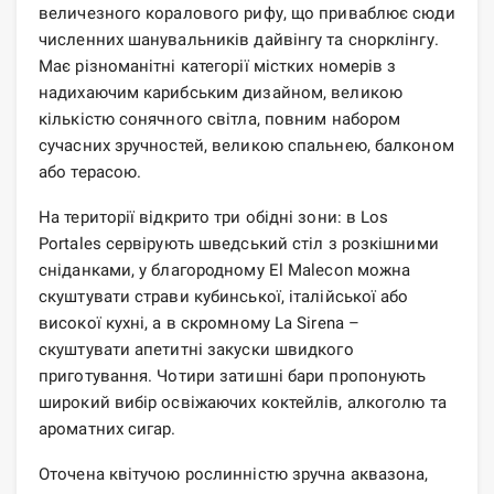
величезного коралового рифу, що приваблює сюди
численних шанувальників дайвінгу та снорклінгу.
Має різноманітні категорії містких номерів з
надихаючим карибським дизайном, великою
кількістю сонячного світла, повним набором
сучасних зручностей, великою спальнею, балконом
або терасою.
На території відкрито три обідні зони: в Los
Portales сервірують шведський стіл з розкішними
сніданками, у благородному El Malecon можна
скуштувати страви кубинської, італійської або
високої кухні, а в скромному La Sirena –
скуштувати апетитні закуски швидкого
приготування. Чотири затишні бари пропонують
широкий вибір освіжаючих коктейлів, алкоголю та
ароматних сигар.
Оточена квітучою рослинністю зручна аквазона,