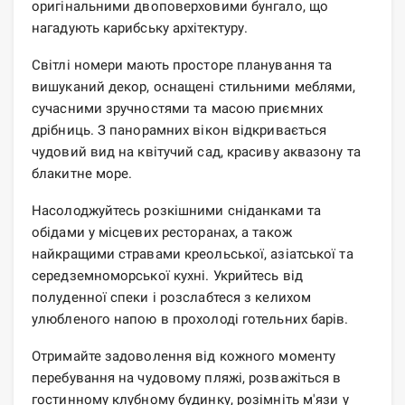
оригінальними двоповерховими бунгало, що
нагадують карибську архітектуру.
Світлі номери мають просторе планування та
вишуканий декор, оснащені стильними меблями,
сучасними зручностями та масою приємних
дрібниць. З панорамних вікон відкривається
чудовий вид на квітучий сад, красиву аквазону та
блакитне море.
Насолоджуйтесь розкішними сніданками та
обідами у місцевих ресторанах, а також
найкращими стравами креольської, азіатської та
середземноморської кухні. Укрийтесь від
полуденної спеки і розслабтеся з келихом
улюбленого напою в прохолоді готельних барів.
Отримайте задоволення від кожного моменту
перебування на чудовому пляжі, розважіться в
гостинному клубному будинку, розімніть м'язи у