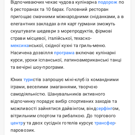
Відпочиваючих чекає чудова кулінарна
подорож
по
6 ресторанах та 10 барах. Головний ресторан
пригощає смачними міжнародними сніданками, а в
елегантних закладах а-ля карт гурмани зможуть
скуштувати шедеври з морепродуктів, фірмові
страви місцевої, італійської, техаско-
мексика
нської, східної кухні та гриль-меню.
Насичена дозвілля
програма
включає кулінарні
курси, уроки іспанської, латиноамериканські танці
та вечірні шоу-програми.
Юних
тури
стів запрошує міні-клуб із командними
іграми, веселими змаганнями, творчою
самодіяльністю. Шанувальників активного
відпочинку порадує вибір спортивних заходів та
можливості зайнятися дайвінгом, вінд
серфінг
ом,
вітрильним спортом та рибалкою. До торгового
центр
у та двох сусідніх готелів курсує
трансфер
-
паровозик.