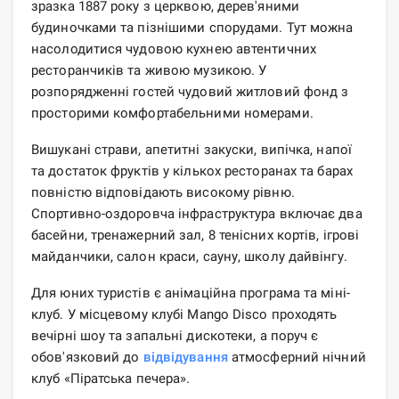
зразка 1887 року з церквою, дерев'яними
будиночками та пізнішими спорудами. Тут можна
насолодитися чудовою кухнею автентичних
ресторанчиків та живою музикою. У
розпорядженні гостей чудовий житловий фонд з
просторими комфортабельними номерами.
Вишукані страви, апетитні закуски, випічка, напої
та достаток фруктів у кількох ресторанах та барах
повністю відповідають високому рівню.
Спортивно-оздоровча інфраструктура включає два
басейни, тренажерний зал, 8 тенісних кортів, ігрові
майданчики, салон краси, сауну, школу дайвінгу.
Для юних туристів є анімаційна програма та міні-
клуб. У місцевому клубі Mango Disco проходять
вечірні шоу та запальні дискотеки, а поруч є
обов'язковий до
відвідування
атмосферний нічний
клуб «Піратська печера».