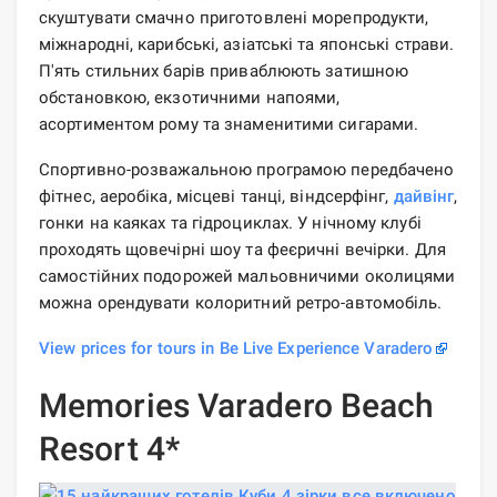
скуштувати смачно приготовлені морепродукти,
міжнародні, карибські, азіатські та японські страви.
П'ять стильних барів приваблюють затишною
обстановкою, екзотичними напоями,
асортиментом рому та знаменитими сигарами.
Спортивно-розважальною програмою передбачено
фітнес, аеробіка, місцеві танці, віндсерфінг,
дайвінг
,
гонки на каяках та гідроциклах. У нічному клубі
проходять щовечірні шоу та феєричні вечірки. Для
самостійних подорожей мальовничими околицями
можна орендувати колоритний ретро-автомобіль.
View prices for tours in Be Live Experience Varadero
Memories Varadero Beach
Resort 4*