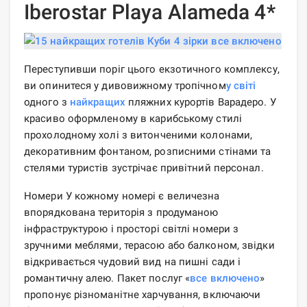
Iberostar Playa Alameda 4*
Переступивши поріг цього екзотичного комплексу,
ви опинитеся у дивовижному тропічном
у світі
одного з
найкращих
пляжних курортів Варадеро. У
красиво оформленому в карибському стилі
прохолодному холі з витонченими колонами,
декоративним фонтаном, розписними стінами та
стелями туристів зустрічає привітний персонал.
Номери У кожному номері є величезна
впорядкована територія з продуманою
інфраструктурою і просторі світлі номери з
зручними меблями, терасою або балконом, звідки
відкривається чудовий вид на пишні сади і
романтичну алею. Пакет послуг «
все включено
»
пропонує різноманітне харчування, включаючи