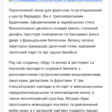
Призначений лише для дорослих та розташований
у центрі Варадеро. Він є триповерховими
будинками, оформленими в карибському стилі.
Функціональні двомісні номери мають стильний
дизайн, просторе планування та панорамні вікна-
двері з французьким балконом. Велику зелену
територію прикрашає ідилічний пляж, красивий
тропічний парк та три чудові басейни.
Під час сніданку, обіду та вечері в ресторані La
Hacienda проходять справжні бенкети з
різноманітними гастрономічними вишукуваннями,
закусками, десертами та фруктами. Є три
спеціалізовані заклади а-ля карт із мексиканським,
середземноморським та міжнародним меню, а
також ексклюзивний суші-бар. Місцеві бари
пропонують міжнародні коктейлі та дивовижний
вибір рому, а у затишній кав'ярні подають чудову