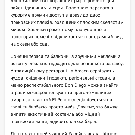
дивовижний світ коралових рифів роблять цей
район ідилічним місцем. Головною перевагою
курорту є прямий доступ відразу до двох
прекрасних пляжів, розділених плоским скелястим
мисом. Завдяки грамотному плануванню, з
просторих номерів відкривається панорамний вид
на океан або сад.
Сонячні тераси та балкони із зручними меблями з
ротангу ідеально підходять для вечірнього релаксу.
У традиційному ресторані La Arcada сервірують
чудові сніданки і подають регіональні страви, в
меню респектабельного Don Diego можна знайти
страви міжнародної кухні та приголомшливих
омарів, а пляжний El Penon спеціалізується на
грилі та барбекю просто неба. Для тих, хто бажає
випити екзотичний коктейль або міцний
піратський напій, відкрито кілька барів.
До послуг гостей чудовий басейн-лагуна, фітнес-