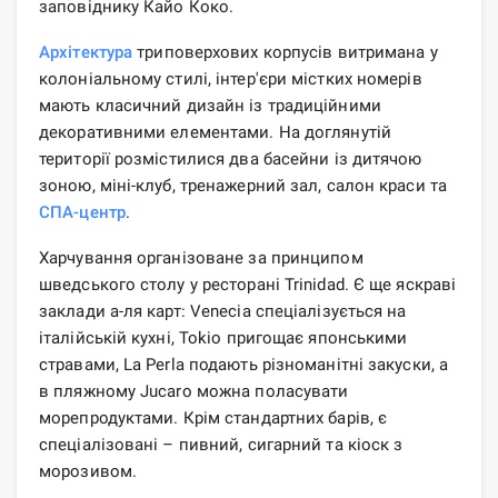
заповіднику Кайо Коко.
Архітектура
триповерхових корпусів витримана у
колоніальному стилі, інтер'єри містких номерів
мають класичний дизайн із традиційними
декоративними елементами. На доглянутій
території розмістилися два басейни із дитячою
зоною, міні-клуб, тренажерний зал, салон краси та
СПА-центр
.
Харчування організоване за принципом
шведського столу у ресторані Trinidad. Є ще яскраві
заклади а-ля карт: Venecia спеціалізується на
італійській кухні, Tokio пригощає японськими
стравами, La Perla подають різноманітні закуски, а
в пляжному Jucaro можна поласувати
морепродуктами. Крім стандартних барів, є
спеціалізовані – пивний, сигарний та кіоск з
морозивом.