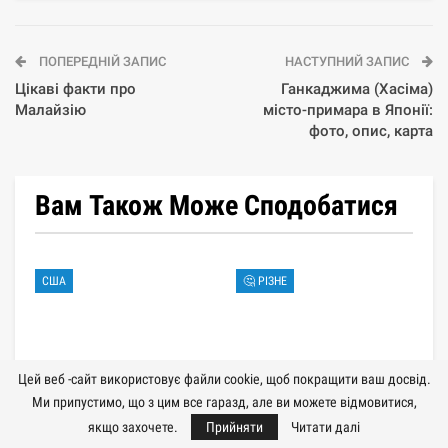
ПОПЕРЕДНІЙ ЗАПИС
НАСТУПНИЙ ЗАПИС
Цікаві факти про
Ганкаджима (Хасіма)
Малайзію
місто-примара в Японії:
фото, опис, карта
Вам Також Може Сподобатися
США
🤔 РІЗНЕ
Цей веб -сайт використовує файли cookie, щоб покращити ваш досвід.
Ми припустимо, що з цим все гаразд, але ви можете відмовитися,
👨‍👩‍👧‍👦 Сімейний
🎭 Топ-10 найбільш
якщо захочете.
Прийняти
Читати далі
відпочинок у Каліфорнії:
вражаючих театрів світу