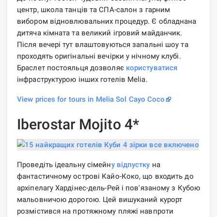
центр, школа танців та СПА-салон з гарним
вибором відновлювальних процедур. Є обладнана
дитяча кімната та великий ігровий майданчик.
Після вечері тут влаштовуються запальні шоу та
проходять оригінальні вечірки у нічному клубі.
Браслет постояльця дозволяє
користуватися
інфраструктурою інших готелів Melia.
View prices for tours in Melia Sol Cayo Coco
Iberostar Mojito 4*
Проведіть ідеальну сімейн
у відпустку
на
фантастичному острові Кайо-Коко, що входить до
архіпелагу Хардінес-дель-Рей і пов'язаному з Кубою
мальовничою дорогою. Цей вишуканий курорт
розмістився на протяжному пляжі навпроти