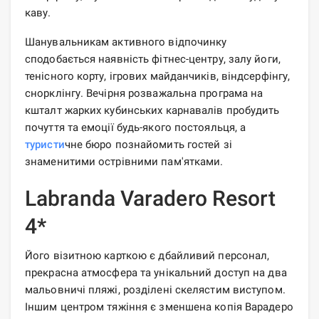
каву.
Шанувальникам активного відпочинку
сподобається наявність фітнес-центру, залу йоги,
тенісного корту, ігрових майданчиків, віндсерфінгу,
снорклінгу. Вечірня розважальна програма на
кшталт жарких кубинських карнавалів пробудить
почуття та емоції будь-якого постояльця, а
туристи
чне бюро познайомить гостей зі
знаменитими острівними пам'ятками.
Labranda Varadero Resort
4*
Його візитною карткою є дбайливий персонал,
прекрасна атмосфера та унікальний доступ на два
мальовничі пляжі, розділені скелястим виступом.
Іншим центром тяжіння є зменшена копія Варадеро