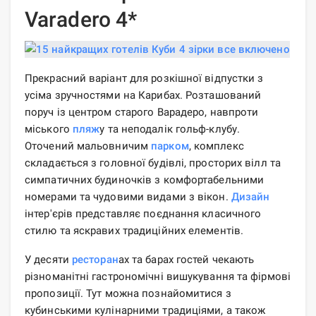
Varadero 4*
Прекрасний варіант для розкішної відпустки з
усіма зручностями на Карибах. Розташований
поруч із центром старого Варадеро, навпроти
міського
пляж
у та неподалік гольф-клубу.
Оточений мальовничим
парком
, комплекс
складається з головної будівлі, просторих вілл та
симпатичних будиночків з комфортабельними
номерами та чудовими видами з вікон.
Дизайн
інтер'єрів представляє поєднання класичного
стилю та яскравих традиційних елементів.
У десяти
ресторан
ах та барах гостей чекають
різноманітні гастрономічні вишукування та фірмові
пропозиції. Тут можна познайомитися з
кубинськими кулінарними традиціями, а також