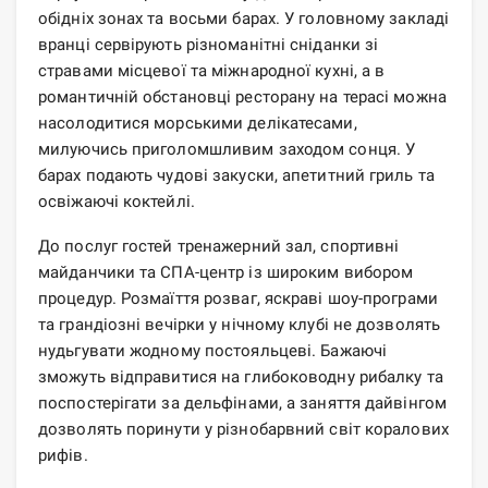
обідніх зонах та восьми барах. У головному закладі
вранці сервірують різноманітні сніданки зі
стравами місцевої та міжнародної кухні, а в
романтичній обстановці ресторану на терасі можна
насолодитися морськими делікатесами,
милуючись приголомшливим заходом сонця. У
барах подають чудові закуски, апетитний гриль та
освіжаючі коктейлі.
До послуг гостей тренажерний зал, спортивні
майданчики та СПА-центр із широким вибором
процедур. Розмаїття розваг, яскраві шоу-програми
та грандіозні вечірки у нічному клубі не дозволять
нудьгувати жодному постояльцеві. Бажаючі
зможуть відправитися на глибоководну рибалку та
поспостерігати за дельфінами, а заняття дайвінгом
дозволять поринути у різнобарвний світ коралових
рифів.