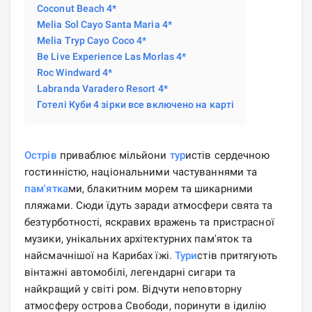
Coconut Beach 4*
Melia Sol Cayo Santa Maria 4*
Melia Tryp Cayo Coco 4*
Be Live Experience Las Morlas 4*
Roc Windward 4*
Labranda Varadero Resort 4*
Готелі Куби 4 зірки все включено на карті
Острів
приваблює мільйони
тур
истів сердечною
гостинністю, національними частуваннями та
пам'ятка
ми, блакитним морем та шикарними
пляжами. Сюди їдуть заради атмосфери свята та
безтурботності, яскравих вражень та пристрасної
музики, унікальних архітектурних пам'яток та
найсмачнішої на Карибах їжі.
Тури
стів притягують
вінтажні автомобілі, легендарні сигари та
найкращий у світі ром. Відчути неповторну
атмосферу острова Свободи, поринути в ідилію