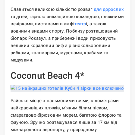
Славиться великою кількістю розваг
для дорослих
та дітей, гарною анімаційною командою, пляжними
вечірками, виставами в амфі
театр
і, а також
водними видами спорту. Поблизу розташований
біопарк Роказул, а прибережні води приховують
великий кораловий риф з різнокольоровими
рибками, кальмарами, муренами, крабами та
медузами.
Coconut Beach 4*
Райське місце з пальмовими гаями, кілометрами
найкрасивіших пляжів, м'яким білим піском,
смарагдово-бірюзовим морем, багатою флорою та
фауною. Зручно розташувався лише за 17 км від
міжнародного аеропорту, у природному