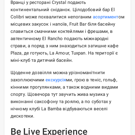
Вранці у ресторані Crystal подають
континентальний сніданок. Цілодобовий бар El
Colibri може похвалитися непоганим
асортимент
ом
місцевих закусок і напоїв, Fruit Bar біля басейну
славиться смачними коктейлями і фрешами, в
автентичному El Rancho подають міжнародні
страви, а поряд з ним знаходиться затишне кафе
Plaza, де готують, La Amour, Tuxpan. На території є
міні-клуб та дитячий басейн.
Щоденне дозвілля можна урізноманітнити
захоплюючими
екскурсія
ми, грою в теніс, гольф,
кінними прогулянками, а також водними видами
спорту. Щовечора тут звучить жива музика у
виконанні саксофону та роялю, а по суботах у
нічному клубі La Bamba відбуваються веселі
дискотеки.
Be Live Experience