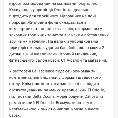
курорт розташований на мальовничому пляжі
Юрагуаналь у провінції Ольгін та ідеально
підходить для спокійного відпочинку на лоні
природи. Житловий фонд складається з
комфортних стандартів та люксів, оформлених у
яскравих тропічних тонах та зі смаком обставлених
зручними меблями. На великій упорядкованій
території є кілька чудових басейнів, включаючи 2
дитячі з міні-шезлонгами, ігровий майданчик,
фітнес-центр, салон краси, СПА-салон та магазини.
У ресторані La Hacienda подають різноманітні
континентальні сніданки у форматі шведського
столу. Крім головного, є атмосферні заклади з
обслуговуванням за меню: креольський El Criollo,
італійський Bella Cucina, морепродукти Calipso та
романтичний El Duende. Вгамувати спрагу з
необмеженою кількістю напоїв можна в шести
барах.