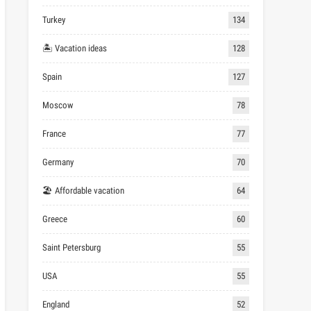
Turkey
134
🏝 Vacation ideas
128
Spain
127
Moscow
78
France
77
Germany
70
🏖 Affordable vacation
64
Greece
60
Saint Petersburg
55
USA
55
England
52