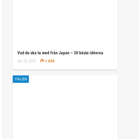
Vad du ska ta med från Japan – 20 bästa idéerna
okt 26, 2022
1 608
ITALIEN