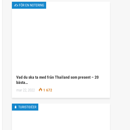
✍ FÖR EN NOTERING
Vad du ska ta med från Thailand som present – 20
bästa…
mar 22, 2022
1 672
🧳 TURISTIDÉER