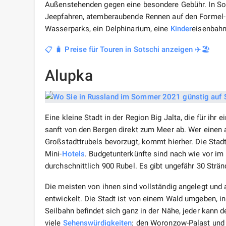
Außenstehenden gegen eine besondere Gebühr. In Sot
Jeepfahren, atemberaubende Rennen auf den Formel-1
Wasserparks, ein Delphinarium, eine
Kinder
eisenbahn 
📋 🧳 Preise für Touren in Sotschi anzeigen ✈️🏖️
Alupka
Eine kleine Stadt in der Region Big Jalta, die für ihr
sanft von den Bergen direkt zum Meer ab. Wer einen
Großstadttrubels bevorzugt, kommt hierher. Die Stadt
Mini-
Hotels
. Budgetunterkünfte sind nach wie vor im 
durchschnittlich 900 Rubel. Es gibt ungefähr 30 Strän
Die meisten von ihnen sind vollständig angelegt und a
entwickelt. Die Stadt ist von einem Wald umgeben, 
Seilbahn befindet sich ganz in der Nähe, jeder kann 
viele
Sehenswürdigkeiten
: den Woronzow-Palast und -