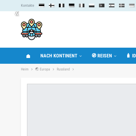
Kontakte
«
NACH KONTINENT
🧭 REISEN
🧳 I
Heim
🌏 Europa
Russland