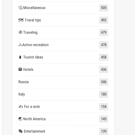
🤔 Miscellaneous
505
🗺 Travel tips
492
🧭 Traveling
479
🚴Active recreation
478
🧳 Tourist ideas
458
🏨 Hotels
436
Russia
346
Italy
180
✍ For a note
154
🌏 North America
145
🎭 Entertainment
139