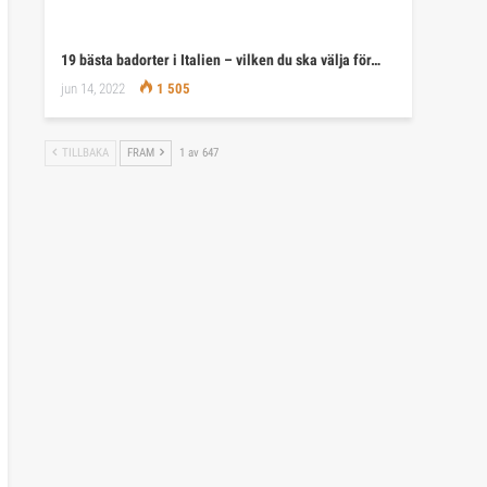
19 bästa badorter i Italien – vilken du ska välja för…
jun 14, 2022
1 505
TILLBAKA
FRAM
1 av 647