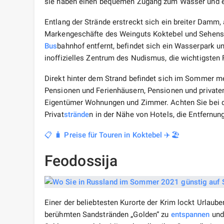
sie haben einen bequemen Zugang zum Wasser und e
Entlang der Strände erstreckt sich ein breiter Damm,
Markengeschäfte des Weinguts Koktebel und Sehensw
Bus
bahnhof entfernt, befindet sich ein Wasserpark u
inoffizielles Zentrum des Nudismus, die wichtigsten
Direkt hinter dem Strand befindet sich im Sommer mei
Pensionen und Ferienhäusern, Pensionen und privaten
Eigentümer Wohnungen und Zimmer. Achten Sie bei de
Privat
strände
n in der Nähe von Hotels, die Entfern
📋 🧳 Preise für Touren in Koktebel ✈️🏖️
Feodossija
Einer der beliebtesten Kurorte der Krim lockt Urlaube
berühmten Sandstränden „Golden“ zu
entspannen
und 