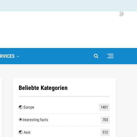
»
RVICES
Beliebte Kategorien
🌏 Europe
1401
🌟Interesting facts
703
🌏 Asia
512