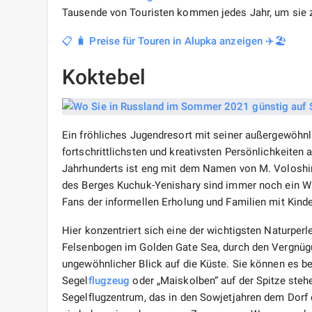
Tausende von Touristen kommen jedes Jahr, um sie 
📋 🧳 Preise für Touren in Alupka anzeigen ✈️🏖️
Koktebel
Ein fröhliches Jugendresort mit seiner außergewöhnl
fortschrittlichsten und kreativsten Persönlichkeiten 
Jahrhunderts ist eng mit dem Namen von M. Voloshi
des Berges Kuchuk-Yenishary sind immer noch ein Wal
Fans der informellen Erholung und Familien mit Kin
Hier konzentriert sich eine der wichtigsten Naturpe
Felsenbogen im Golden Gate Sea, durch den Vergnügu
ungewöhnlicher Blick auf die Küste. Sie können es b
Segel
flugzeug
oder „Maiskolben“ auf der Spitze ste
Segelflugzentrum, das in den Sowjetjahren dem Dorf