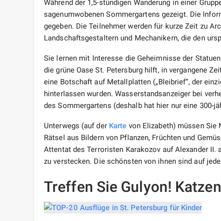
Während der 1,5-stündigen Wanderung in einer Gruppe
sagenumwobenen Sommergartens gezeigt. Die Informa
gegeben. Die Teilnehmer werden für kurze Zeit zu Ar
Landschaftsgestaltern und Mechanikern, die den urs
Sie lernen mit Interesse die Geheimnisse der Statue
die grüne Oase St. Petersburg hilft, in vergangene Ze
eine Botschaft auf Metallplatten („Bleibrief“, der einz
hinterlassen wurden. Wasserstandsanzeiger bei ver
des Sommergartens (deshalb hat hier nur eine 300-jäh
Unterwegs (auf der
Karte
von Elizabeth) müssen Sie No
Rätsel aus Bildern von Pflanzen, Früchten und Gemü
Attentat des Terroristen Karakozov auf Alexander II.
zu verstecken. Die schönsten von ihnen sind auf jede
Treffen Sie Gulyon! Katzen