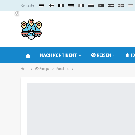
Kontakte
«
NACH KONTINENT
🧭 REISEN
🧳 I
Heim
🌏 Europa
Russland