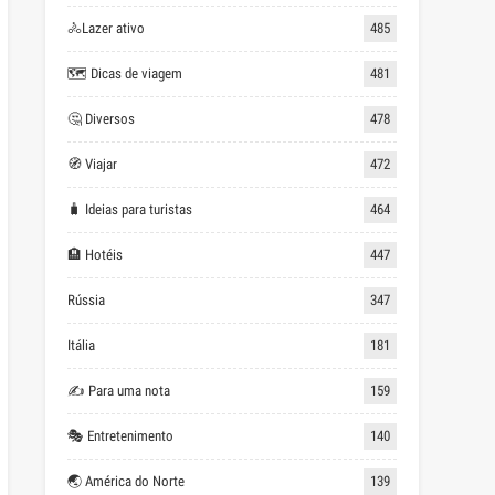
🚴Lazer ativo
485
🗺 Dicas de viagem
481
🤔 Diversos
478
🧭 Viajar
472
🧳 Ideias para turistas
464
🏨 Hotéis
447
Rússia
347
Itália
181
✍ Para uma nota
159
🎭 Entretenimento
140
🌏 América do Norte
139