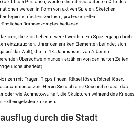
 (ab 1 bis 5 Personen) werden die interessantesten Orte des
tionen werden in Form von aktiven Spielen, Sketchen
chäologen, einfachen Gärtnern, professionellen
prünglichen Brunnenkomplex bedienen.
n kennen, die zum Leben erweckt werden. Ein Spaziergang durch
iten einzutauchen. Unter den antiken Elementen befindet sich
ige auf der Welt), die im 18. Jahrhundert von Arbeitern
heerenden Überschwemmungen erzählen von den harten Zeiten
rige Eiche überlebt).
tizen mit Fragen, Tipps finden, Rätsel lösen, Rätsel lösen,
se zusammensetzen. Hören Sie sich eine Geschichte über das
 an oder wie Achmatowa half, die Skulpturen während des Krieges
n Fall eingeladen zu sehen.
ausflug durch die Stadt