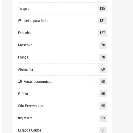
Turquia
135
🏝 Ideias para férias
131
Espanha
127
Moscovo
78
França
78
Alemanha
69
🏖 Férias económicas
68
Grécia
60
São Petersburgo
55
Inglaterra
53
Estados Unidos
51