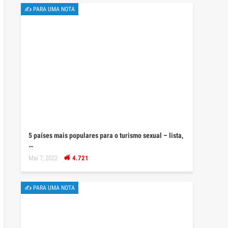
✍ PARA UMA NOTA
5 países mais populares para o turismo sexual – lista,
…
Mai 7, 2022
4.721
✍ PARA UMA NOTA