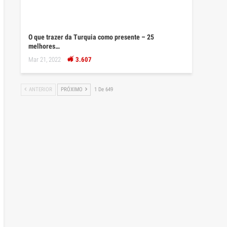
O que trazer da Turquia como presente – 25
melhores…
Mar 21, 2022
3.607
ANTERIOR
PRÓXIMO
1 De 649