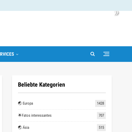
»
RVICES
Beliebte Kategorien
🌏 Europa
1428
🌟Fatos interessantes
707
🌏 Ásia
515