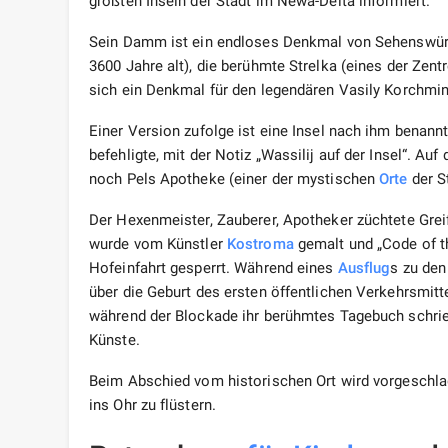
größten Inseln der Stadt im Newa-Delta informiert.
Sein Damm ist ein endloses Denkmal von Sehenswürdig
3600 Jahre alt), die berühmte Strelka (eines der Zen
sich ein Denkmal für den legendären Vasily Korchmin
Einer Version zufolge ist eine Insel nach ihm benannt. 
befehligte, mit der Notiz „Wassilij auf der Insel“. A
noch Pels Apotheke (einer der mystischen
Orte
der St
Der Hexenmeister, Zauberer, Apotheker züchtete Gre
wurde vom Künstler
Kostroma
gemalt und „Code of th
Hofeinfahrt gesperrt. Während eines
Ausflug
s zu den
über die Geburt des ersten öffentlichen Verkehrsmit
während der Blockade ihr berühmtes Tagebuch schrie
Künste.
Beim Abschied vom historischen Ort wird vorgeschlag
ins Ohr zu flüstern.