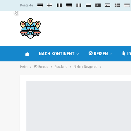
Kontakte
«
NACH KONTINENT
🧭 REISEN
🧳 I
Heim
🌏 Europa
Russland
Nizhny Novgorod