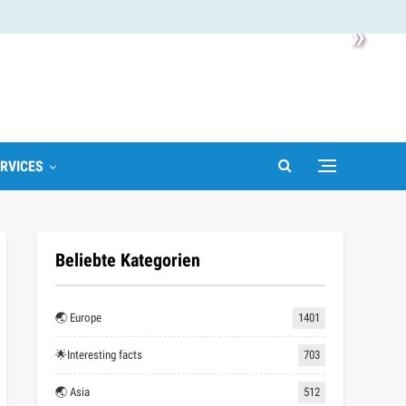
»
RVICES
Beliebte Kategorien
🌏 Europe
1401
🌟Interesting facts
703
🌏 Asia
512