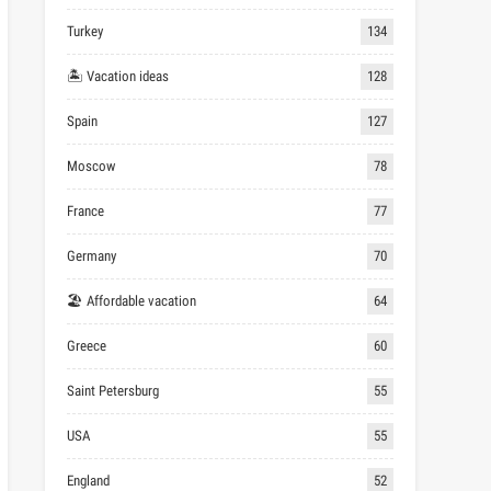
Turkey
134
🏝 Vacation ideas
128
Spain
127
Moscow
78
France
77
Germany
70
🏖 Affordable vacation
64
Greece
60
Saint Petersburg
55
USA
55
England
52