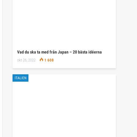
Vad du ska ta med från Japan – 20 bästa idéerna
okt 26, 2022
1 608
ITALIEN