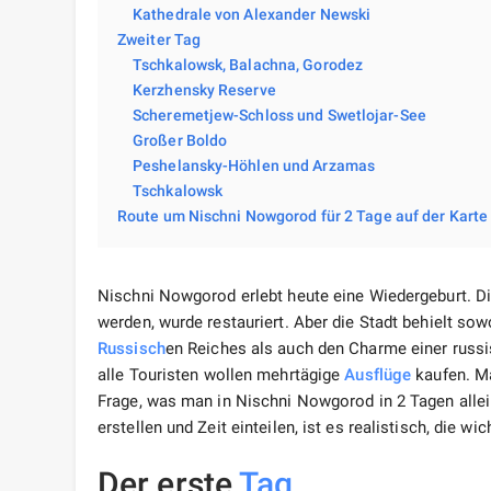
Kathedrale von Alexander Newski
Zweiter Tag
Tschkalowsk, Balachna, Gorodez
Kerzhensky Reserve
Scheremetjew-Schloss und Swetlojar-See
Großer Boldo
Peshelansky-Höhlen und Arzamas
Tschkalowsk
Route um Nischni Nowgorod für 2 Tage auf der Karte
Nischni Nowgorod erlebt heute eine Wiedergeburt. Di
werden, wurde restauriert. Aber die Stadt behielt 
Russisch
en Reiches als auch den Charme einer russi
alle Touristen wollen mehrtägige
Ausflüge
kaufen. Ma
Frage, was man in Nischni Nowgorod in 2 Tagen allein
erstellen und Zeit einteilen, ist es realistisch, die w
Der erste
Tag