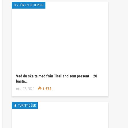
✍ FÖR EN NOTERING
Vad du ska ta med från Thailand som present – 20
bästa…
mar 22, 2022
1 672
🧳 TURISTIDÉER