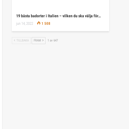
19 bästa badorter i Italien – vilken du ska välja för…
jun 14, 2022
1 508
TILLBAKA
FRAM
1 av 647