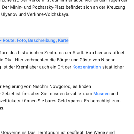
zone ist: Der Verkehr ist auf ihm erlaubt. Nur an den Tagen der
. Der Minin- und Pozharsky-Platz befindet sich an der Kreuzung
 Ulyanov und Verkhne-Volzhskaya.
Korn des historischen Zentrums der Stadt. Von hier aus öffnet
ie Oka. Hier verbrachten die Bürger und Gäste von Nischni
g ist der Kreml aber auch ein Ort der
Konzentration
staatlicher
er Regierung von Nischni Nowgorod, es finden
l-Gebiet ist frei, aber Sie müssen bezahlen, um
Museen
und
zeltickets können Sie bares Geld sparen. Es berechtigt zum
ms.
ouverneurs Das Territorium ist gepflegt: Die Wege sind