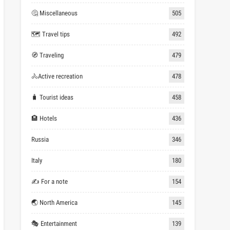
🤔 Miscellaneous
505
🗺 Travel tips
492
🧭 Traveling
479
🚴Active recreation
478
🧳 Tourist ideas
458
🏨 Hotels
436
Russia
346
Italy
180
✍ For a note
154
🌏 North America
145
🎭 Entertainment
139