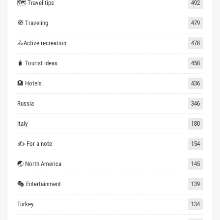
🗺 Travel tips
492
🧭 Traveling
479
🚴Active recreation
478
🧳 Tourist ideas
458
🏨 Hotels
436
Russia
346
Italy
180
✍ For a note
154
🌏 North America
145
🎭 Entertainment
139
Turkey
134