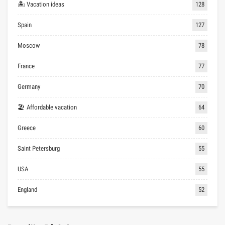
🏝 Vacation ideas
128
Spain
127
Moscow
78
France
77
Germany
70
🏖 Affordable vacation
64
Greece
60
Saint Petersburg
55
USA
55
England
52