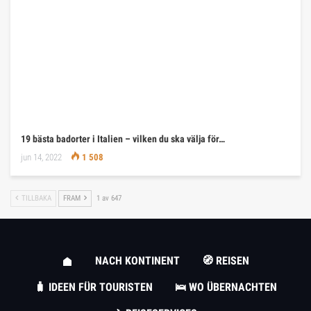
19 bästa badorter i Italien – vilken du ska välja för…
jun 14, 2022
1 508
TILLBAKA
FRAM
1 av 647
NACH KONTINENT
🧭 REISEN
🧳 IDEEN FÜR TOURISTEN
🛌 WO ÜBERNACHTEN