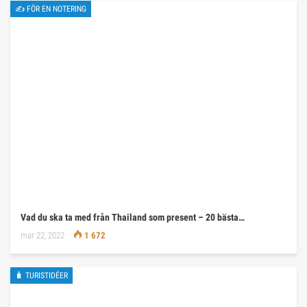
✍ FÖR EN NOTERING
Vad du ska ta med från Thailand som present – 20 bästa…
mar 22, 2022
1 672
🧳 TURISTIDÉER