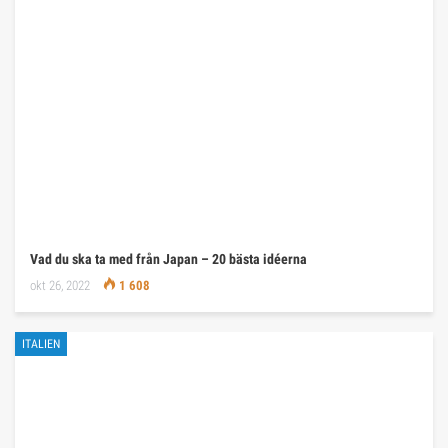
Vad du ska ta med från Japan – 20 bästa idéerna
okt 26, 2022
1 608
ITALIEN