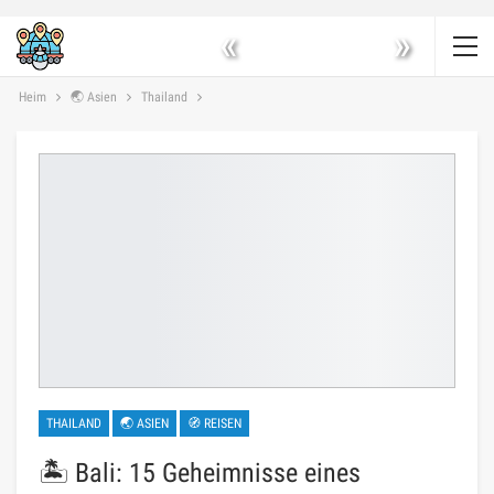
«
»
Heim
🌏 Asien
Thailand
THAILAND
🌏 ASIEN
🧭 REISEN
🏝️ Bali: 15 Geheimnisse eines