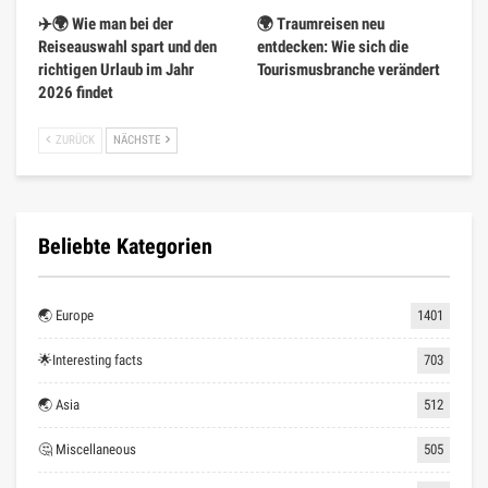
✈️🌍 Wie man bei der
🌍 Traumreisen neu
Reiseauswahl spart und den
entdecken: Wie sich die
richtigen Urlaub im Jahr
Tourismusbranche verändert
2026 findet
ZURÜCK
NÄCHSTE
Beliebte Kategorien
🌏 Europe
1401
🌟Interesting facts
703
🌏 Asia
512
🤔 Miscellaneous
505