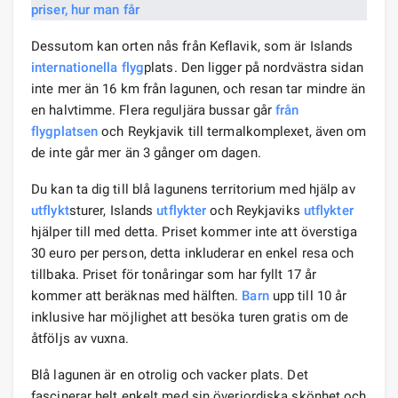
Dessutom kan orten nås från Keflavik, som är Islands
internationella flyg
plats. Den ligger på nordvästra sidan
inte mer än 16 km från lagunen, och resan tar mindre än
en halvtimme. Flera reguljära bussar går
från
flygplatsen
och Reykjavik till termalkomplexet, även om
de inte går mer än 3 gånger om dagen.
Du kan ta dig till blå lagunens territorium med hjälp av
utflykt
sturer, Islands
utflykter
och Reykjaviks
utflykter
hjälper till med detta. Priset kommer inte att överstiga
30 euro per person, detta inkluderar en enkel resa och
tillbaka. Priset för tonåringar som har fyllt 17 år
kommer att beräknas med hälften.
Barn
upp till 10 år
inklusive har möjlighet att besöka turen gratis om de
åtföljs av vuxna.
Blå lagunen är en otrolig och vacker plats. Det
fascinerar helt enkelt med sin överjordiska skönhet och