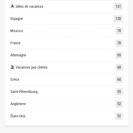
🏝 Idées de vacances
131
Espagne
130
Moscou
78
France
78
Allemagne
69
🏖 Vacances pas chères
68
Grèce
60
Saint-Pétersbourg
55
Angleterre
52
États-Unis
52