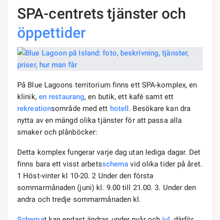
SPA-centrets tjänster och
öppettider
På Blue Lagoons territorium finns ett SPA-komplex, en
klinik,
en restaurang
, en butik, ett kafé samt ett
rekreation
sområde med ett
hotell
. Besökare kan dra
nytta av en mängd olika tjänster för att passa alla
smaker och plånböcker:
Detta komplex fungerar varje dag utan lediga dagar. Det
finns bara ett visst arbets
schema
vid olika tider på året.
1 Höst-vinter kl 10-20. 2 Under den första
sommarmånaden (juni) kl. 9.00 till 21.00. 3. Under den
andra och tredje sommarmånaden kl.
Schema
t kan endast ändras under nyår och
jul
, därför,