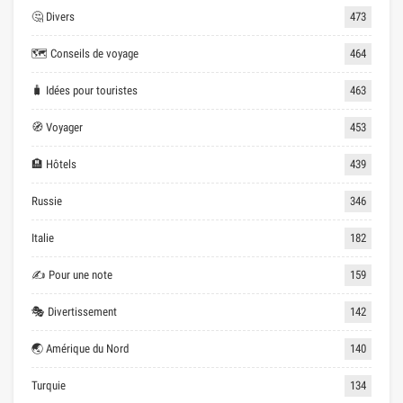
🤔 Divers
473
🗺 Conseils de voyage
464
🧳 Idées pour touristes
463
🧭 Voyager
453
🏨 Hôtels
439
Russie
346
Italie
182
✍ Pour une note
159
🎭 Divertissement
142
🌏 Amérique du Nord
140
Turquie
134