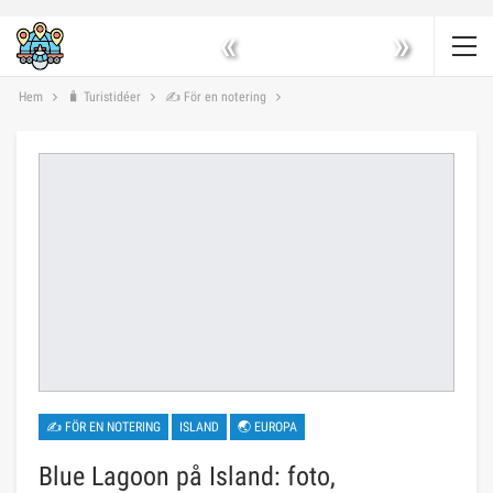
«
»
Hem
🧳 Turistidéer
✍ För en notering
✍ FÖR EN NOTERING
ISLAND
🌏 EUROPA
Blue Lagoon på Island: foto,