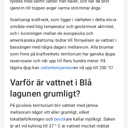
fylldes med varmt vatten från havet, och när de bröt
igenom till toppen avger varma strömmar ånga.
Svartsengi kraftverk, som ligger i närheten i detta stora
område med hög temperatur och geotermisk aktivitet,
och i korsningen mellan de europeiska och
amerikanska plattorna, bidrar till förnyelsen av vattnet i
bassängen med några dagars mellanrum. Alla brunnar
som finns på kraftverkets territorium har ganska djupa
reservoarer och når upp till flera hundra meter. På
lägsta djup kan
vattentemperatur
en nå upp till 250 °C!
Varför är vattnet i Blå
lagunen grumligt?
På poolens territorium blir vattnet med jämna
mellanrum något vitt eller grumligt, vilket
lokalbefolkningen och
besök
are kallar mjölkigt. Saken
är att vid kylning till 37 ° C är vattnet mycket mättat