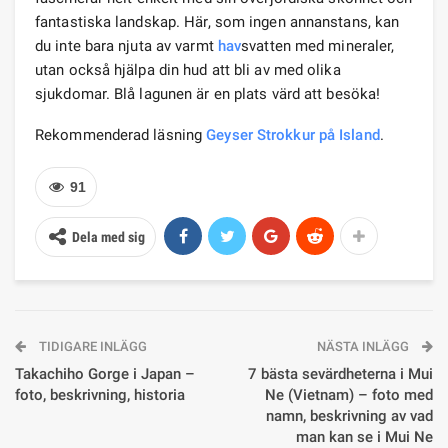
fantastiska landskap. Här, som ingen annanstans, kan
du inte bara njuta av varmt
hav
svatten med mineraler,
utan också hjälpa din hud att bli av med olika
sjukdomar. Blå lagunen är en plats värd att besöka!
Rekommenderad läsning
Geyser Strokkur på Island
.
91
Dela med sig
TIDIGARE INLÄGG
NÄSTA INLÄGG
Takachiho Gorge i Japan –
7 bästa sevärdheterna i Mui
foto, beskrivning, historia
Ne (Vietnam) – foto med
namn, beskrivning av vad
man kan se i Mui Ne