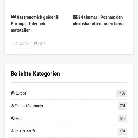
🍽️ Gastronomisk guide till
🏰 24 timmar i Poznan: den
Portugal: tider och
idealiska rutten för en turist
matställen
TILLBAKA
FRAM
Beliebte Kategorien
🌏 Europe
1409
🌟Faits intéressants
701
🌏 Asie
512
🚴Loisirs actifs
481