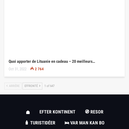
Quoi apporter de Lituanie en cadeau – 20 meilleurs…
Oct 31, 2022
2 764
ARRIÈRE
EFFRONTÉ
1 of 647
EFTER KONTINENT
🧭 RESOR
🧳 TURISTIDÉER
🛌 VAR MAN KAN BO