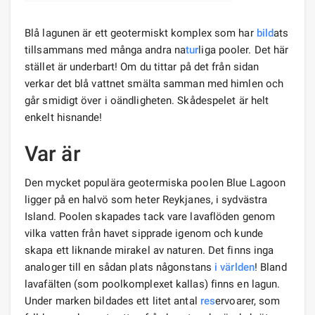
Blå lagunen är ett geotermiskt komplex som har
bild
ats
tillsammans med många andra na
tur
liga pooler. Det här
stället är underbart! Om du tittar på det från sidan
verkar det blå vattnet smälta samman med himlen och
går smidigt över i oändligheten. Skådespelet är helt
enkelt hisnande!
Var är
Den mycket populära geotermiska poolen Blue Lagoon
ligger på en halvö som heter Reykjanes, i sydvästra
Island. Poolen skapades tack vare lavaflöden genom
vilka vatten från havet sipprade igenom och kunde
skapa ett liknande mirakel av naturen. Det finns inga
analoger till en sådan plats någonstans
i världen
! Bland
lavafälten (som poolkomplexet kallas) finns en lagun.
Under marken bildades ett litet antal
res
ervoarer, som