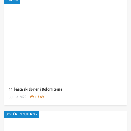
ITALIEN
11 bästa skidorter i Dolomiterna
apr 13, 2022
1 869
✍ FÖR EN NOTERING