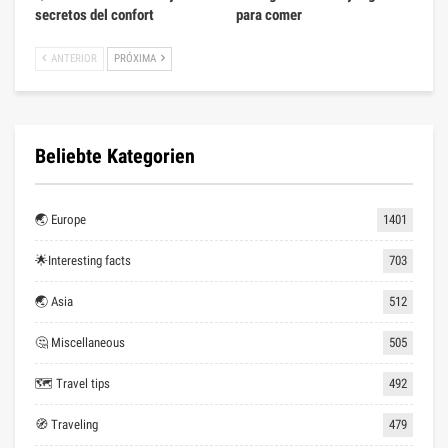
secretos del confort
para comer
ANTERIOR
PRÓXIMA
Beliebte Kategorien
🌏 Europe
1401
🌟Interesting facts
703
🌏 Asia
512
🤔 Miscellaneous
505
🗺 Travel tips
492
🧭 Traveling
479