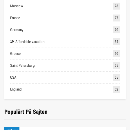
Moscow
78
France
77
Germany
70
🏖 Affordable vacation
64
Greece
60
Saint Petersburg
55
USA
55
England
52
Populärt På Sajten