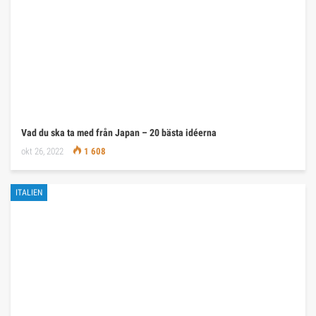
Vad du ska ta med från Japan – 20 bästa idéerna
okt 26, 2022
1 608
ITALIEN