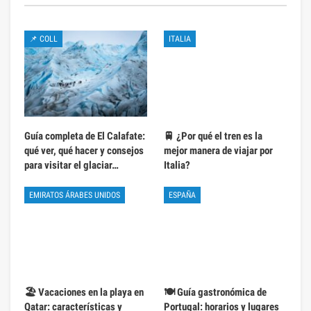
📌 COLL
ITALIA
Guía completa de El Calafate:
🚆 ¿Por qué el tren es la
qué ver, qué hacer y consejos
mejor manera de viajar por
para visitar el glaciar…
Italia?
EMIRATOS ÁRABES UNIDOS
ESPAÑA
🏖️ Vacaciones en la playa en
🍽️ Guía gastronómica de
Qatar: características y
Portugal: horarios y lugares