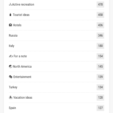
🚴Active recreation
478
🧳 Tourist ideas
458
🏨 Hotels
436
Russia
346
Italy
180
✍ For a note
154
🌏 North America
145
🎭 Entertainment
139
Turkey
134
🏝 Vacation ideas
128
Spain
127