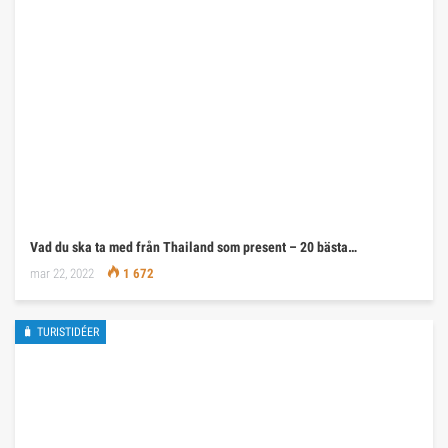
Vad du ska ta med från Thailand som present – 20 bästa…
mar 22, 2022
1 672
🧳 TURISTIDÉER