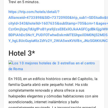
Trevi en 5 minutos.
https://trip.com/hotels/detail/?
Allianceid=4733898&SID=73720900&trip_sub1=SDStudio&
cityId=343&hotelId=1607635&subStamp=705&crn=1&ages
CzrOmjlzpqTdUgfPoB1yra9jlzsE8ExilOJkAAGFCgdBkGjg
BDPiAhDc5NcY_PUDFOTwhwDxkmMTEGhpxilDM0NjS2MDSz
Y_hgL8UcGuyiaKtzZdYz2Y_2WiA5wxKV6f8n_JNzSGItKtUNC
Hotel 3*
En 1933, en un edificio histórico cerca del Capitolio, la
familia Quarta abrió este pequeño hotel. Ha sido
completamente renovado y ahora ofrece a sus
huéspedes elegantes y cómodas habitaciones con aire
acondicionado, internet inalámbrico y baño
completamente equipado. La insonorización especial