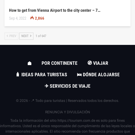
How to get from Vienna Airport to the city center – 7…
Sep 4, 2022
2,866
PREV
NEXT
1 of 647
POR CONTINENTE
🧭 VIAJAR
🧳 IDEAS PARA TURISTAS
🛌 DÓNDE ALOJARSE
✈ SERVICIOS DE VIAJE
© 2026 - 📍 Todo para turistas | Reservados todos los derechos.
RENUNCIA Y DIVULGACIÓN
Toda la información del sitio
https://tourism.com.de
es solo para fines
informativos. Usted es el único responsable del cumplimiento de las leyes locales o
internacionales aplicables. El sitio recomienda con frecuencia productos que