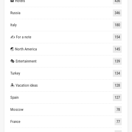
🏨 Hotels
436
Russia
346
Italy
180
✍ For a note
154
🌏 North America
145
🎭 Entertainment
139
Turkey
134
🏝 Vacation ideas
128
Spain
127
Moscow
78
France
77