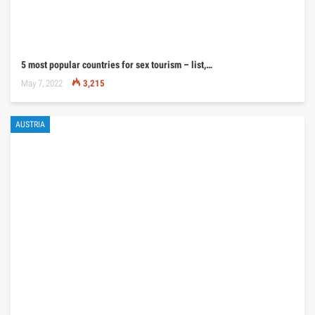
5 most popular countries for sex tourism – list,…
May 7, 2022
3,215
AUSTRIA