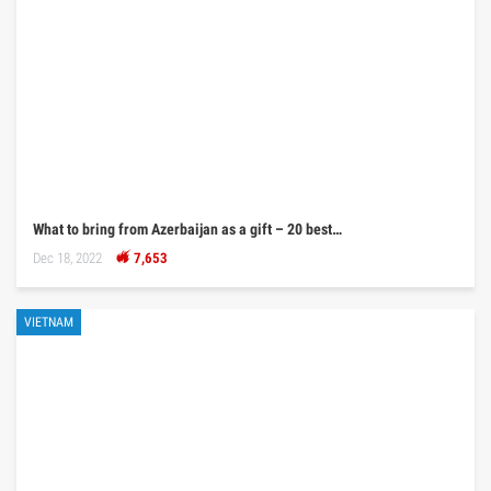
What to bring from Azerbaijan as a gift – 20 best…
Dec 18, 2022
7,653
VIETNAM