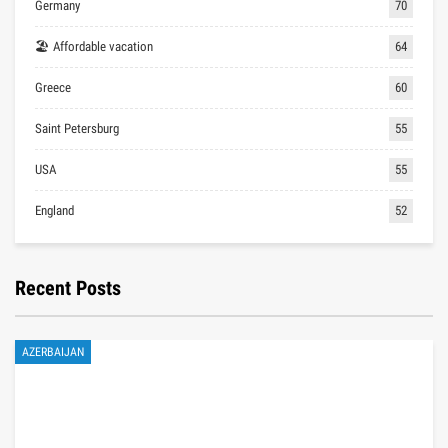
Germany
70
🏖 Affordable vacation
64
Greece
60
Saint Petersburg
55
USA
55
England
52
Recent Posts
AZERBAIJAN