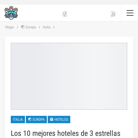
«
»
Hogar
🌏 Europa
Italia
ITALIA
🌏 EUROPA
🏨 HOTELES
Los 10 mejores hoteles de 3 estrellas