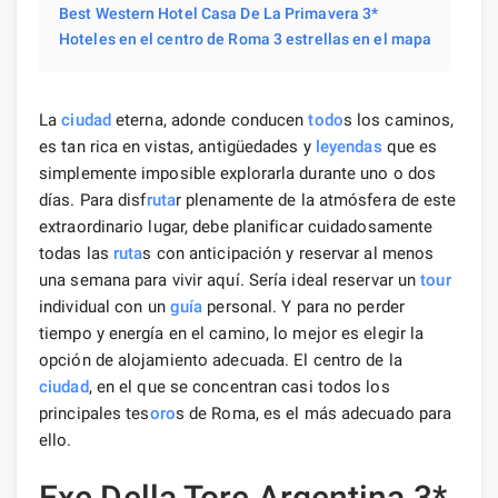
Best Western Hotel Casa De La Primavera 3*
Hoteles en el centro de Roma 3 estrellas en el mapa
La
ciudad
eterna, adonde conducen
todo
s los caminos,
es tan rica en vistas, antigüedades y
leyendas
que es
simplemente imposible explorarla durante uno o dos
días. Para disf
ruta
r plenamente de la atmósfera de este
extraordinario lugar, debe planificar cuidadosamente
todas las
ruta
s con anticipación y reservar al menos
una semana para vivir aquí. Sería ideal reservar un
tour
individual con un
guía
personal. Y para no perder
tiempo y energía en el camino, lo mejor es elegir la
opción de alojamiento adecuada. El centro de la
ciudad
, en el que se concentran casi todos los
principales tes
oro
s de Roma, es el más adecuado para
ello.
Exe Della Tore Argentina 3*