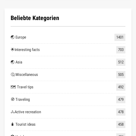
Beliebte Kategorien
🌏 Europe
1401
🌟Interesting facts
703
🌏 Asia
512
🤔 Miscellaneous
505
🗺 Travel tips
492
🧭 Traveling
479
🚴Active recreation
478
🧳 Tourist ideas
458