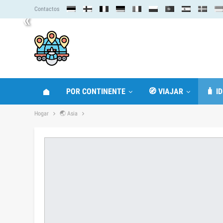
Contactos
«
POR CONTINENTE
🧭 VIAJAR
🧳 I
Hogar
🌏 Asia