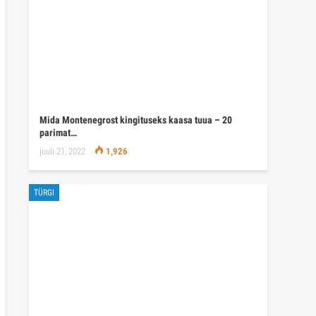
Mida Montenegrost kingituseks kaasa tuua – 20
parimat…
juuli 21, 2022
1,926
TÜRGI