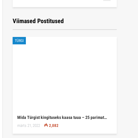
Viimased Postitused
TÜRGI
Mida Türgist kingituseks kaasa tuua – 25 parimat…
märts 21, 2022
2,082