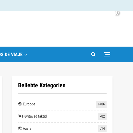
»
S DE VIAJE
Beliebte Kategorien
🌏 Euroopa
1406
🌟Huvitavad faktid
702
🌏 Aasia
514