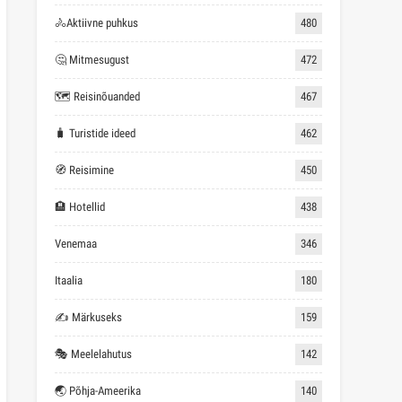
🚴Aktiivne puhkus
480
🤔 Mitmesugust
472
🗺 Reisinõuanded
467
🧳 Turistide ideed
462
🧭 Reisimine
450
🏨 Hotellid
438
Venemaa
346
Itaalia
180
✍ Märkuseks
159
🎭 Meelelahutus
142
🌏 Põhja-Ameerika
140