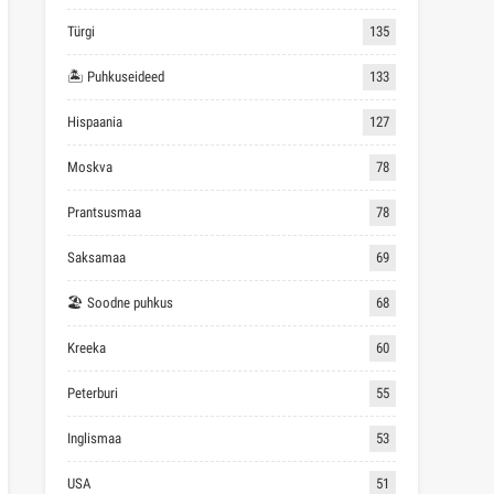
Türgi
135
🏝 Puhkuseideed
133
Hispaania
127
Moskva
78
Prantsusmaa
78
Saksamaa
69
🏖 Soodne puhkus
68
Kreeka
60
Peterburi
55
Inglismaa
53
USA
51