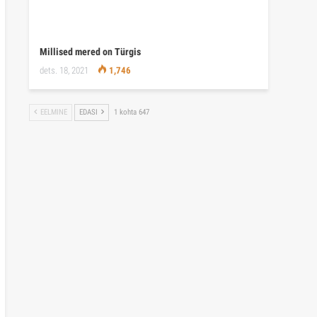
Millised mered on Türgis
dets. 18, 2021
1,746
EELMINE
EDASI
1 kohta 647