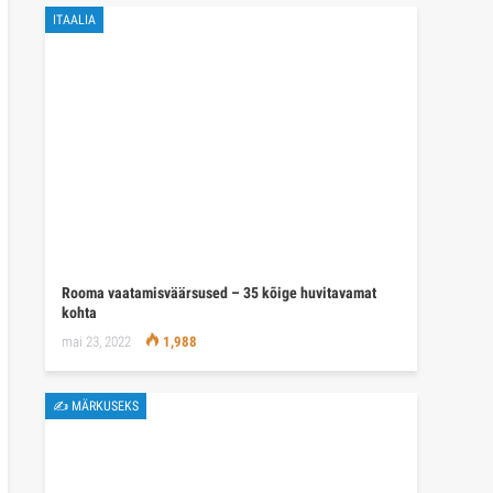
ITAALIA
Rooma vaatamisväärsused – 35 kõige huvitavamat
kohta
mai 23, 2022
1,988
✍ MÄRKUSEKS