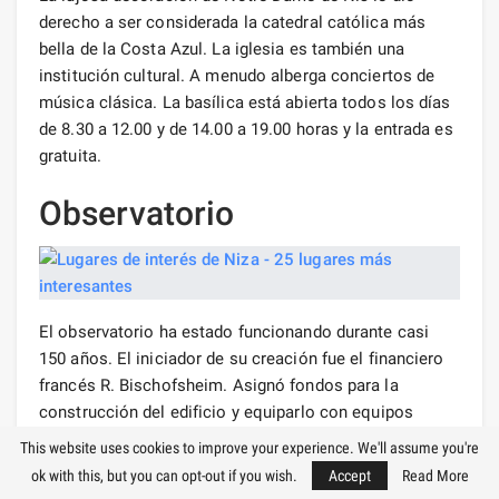
derecho a ser considerada la catedral católica más
bella de la Costa Azul. La iglesia es también una
institución cultural. A menudo alberga conciertos de
música clásica. La basílica está abierta todos los días
de 8.30 a 12.00 y de 14.00 a 19.00 horas y la entrada es
gratuita.
Observatorio
El observatorio ha estado funcionando durante casi
150 años. El iniciador de su creación fue el financiero
francés R. Bischofsheim. Asignó fondos para la
construcción del edificio y equiparlo con equipos
ópticos. Los coautores del proyecto fueron G. Eiffel y
This website uses cookies to improve your experience. We'll assume you're
C. Garnier. La característica arquitectónica del
ok with this, but you can opt-out if you wish.
Accept
Read More
observatorio es una enorme cúpula giratoria (de 24 m