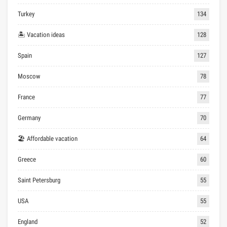
Turkey
134
🏝 Vacation ideas
128
Spain
127
Moscow
78
France
77
Germany
70
🏖 Affordable vacation
64
Greece
60
Saint Petersburg
55
USA
55
England
52