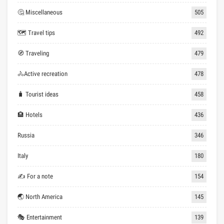
🤔 Miscellaneous
505
🗺 Travel tips
492
🧭 Traveling
479
🚴Active recreation
478
🧳 Tourist ideas
458
🏨 Hotels
436
Russia
346
Italy
180
✍ For a note
154
🌏 North America
145
🎭 Entertainment
139