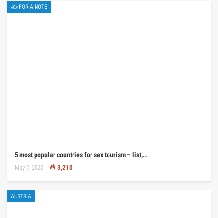
✍ FOR A NOTE
5 most popular countries for sex tourism – list,…
May 7, 2022
3,210
AUSTRIA