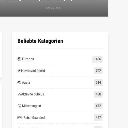
Feb 26, 2025
Beliebte Kategorien
🌏 Euroopa
1406
🌟Huvitavad faktid
702
🌏 Aasia
514
🚴Aktiivne puhkus
480
🤔 Mitmesugust
472
🗺 Reisinõuanded
467