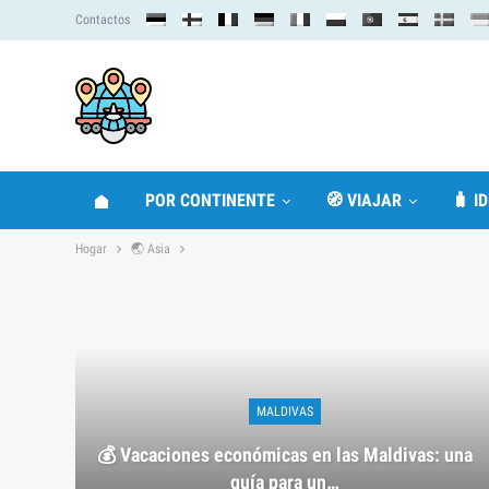
Contactos
POR CONTINENTE
🧭 VIAJAR
🧳 I
Hogar
🌏 Asia
MALDIVAS
💰 Vacaciones económicas en las Maldivas: una
guía para un…