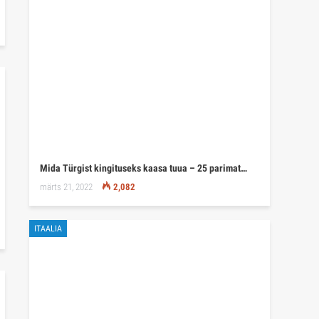
Mida Türgist kingituseks kaasa tuua – 25 parimat…
märts 21, 2022
2,082
ITAALIA