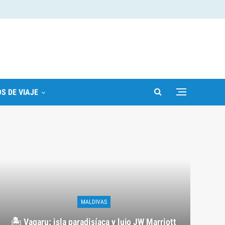
S DE VIAJE
MALDIVAS
🏝️ Vagaru: isla paradisíaca y lujo JW Marriott