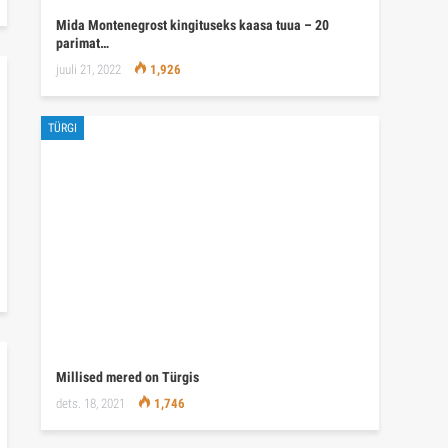
Mida Montenegrost kingituseks kaasa tuua – 20
parimat…
juuli 21, 2022
1,926
TÜRGI
Millised mered on Türgis
dets. 18, 2021
1,746