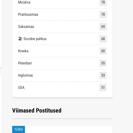
Moskva
78
Prantsusmaa
78
Saksamaa
69
🏖 Soodne puhkus
68
Kreeka
60
Peterburi
55
Inglismaa
53
USA
51
Viimased Postitused
TÜRGI