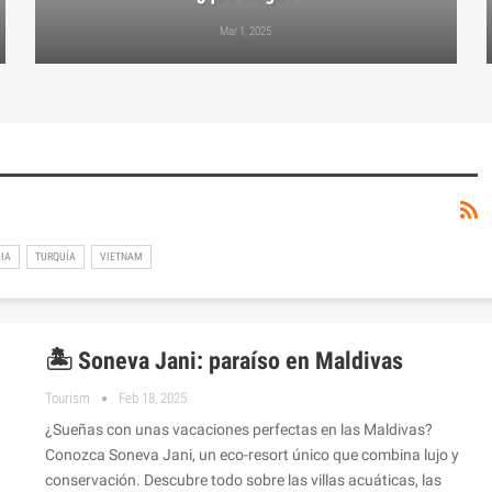
Mar 1, 2025
IA
TURQUÍA
VIETNAM
🏝️ Soneva Jani: paraíso en Maldivas
Tourism
Feb 18, 2025
¿Sueñas con unas vacaciones perfectas en las Maldivas?
Conozca Soneva Jani, un eco-resort único que combina lujo y
conservación. Descubre todo sobre las villas acuáticas, las