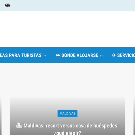
DEAS PARA TURISTAS
🛌 DÓNDE ALOJARSE
✈ SERVICIO
MALDIVAS
🏝️ Maldivas: resort versus casa de huéspedes:
¿qué elegir?