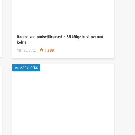
Rooma vaatamisväärsused – 35 kõige huvitavamat
kohta
mai 23, 2022
1,988
✍ MÄRKUSEKS