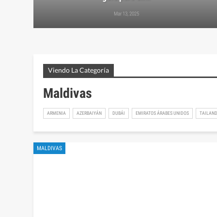
Mar 13, 2025
Viendo La Categoría
Maldivas
ARMENIA
AZERBAIYÁN
DUBÁI
EMIRATOS ÁRABES UNIDOS
TAILAND
MALDIVAS