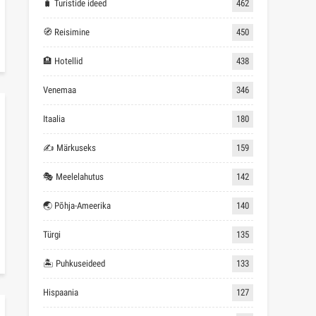
🧳 Turistide ideed
462
🧭 Reisimine
450
🏨 Hotellid
438
Venemaa
346
Itaalia
180
✍ Märkuseks
159
🎭 Meelelahutus
142
🌏 Põhja-Ameerika
140
Türgi
135
🏝 Puhkuseideed
133
Hispaania
127