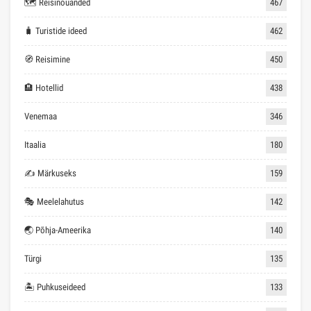
🗺 Reisinõuanded
467
🧳 Turistide ideed
462
🧭 Reisimine
450
🏨 Hotellid
438
Venemaa
346
Itaalia
180
✍ Märkuseks
159
🎭 Meelelahutus
142
🌏 Põhja-Ameerika
140
Türgi
135
🏝 Puhkuseideed
133