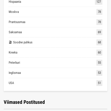
Hispaania
127
Moskva
78
Prantsusmaa
78
Saksamaa
69
🏖 Soodne puhkus
68
Kreeka
60
Peterburi
55
Inglismaa
53
USA
51
Viimased Postitused