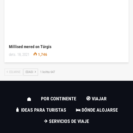
Millised mered on Türgis
dets. 18, 2021
1,746
EELMINE
EDASI
1 kohta 647
POR CONTINENTE
🧭 VIAJAR
🧳 IDEAS PARA TURISTAS
🛌 DÓNDE ALOJARSE
✈ SERVICIOS DE VIAJE