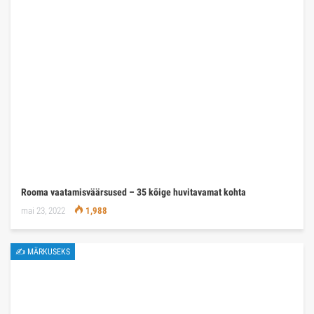
Rooma vaatamisväärsused – 35 kõige huvitavamat kohta
mai 23, 2022
1,988
✍ MÄRKUSEKS