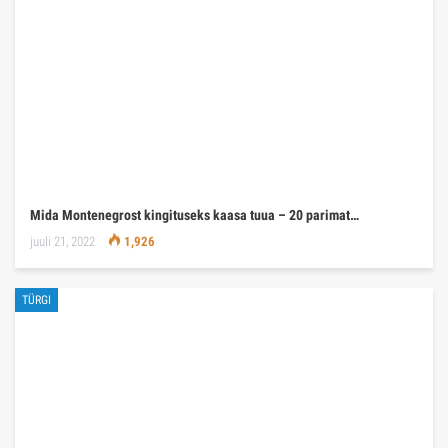
Mida Montenegrost kingituseks kaasa tuua – 20 parimat…
juuli 21, 2022
1,926
TÜRGI