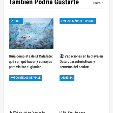
También Podría Gustarte
Todas
📌 COLL
EMIRATOS ÁRABES UNIDOS
Guía completa de El Calafate:
🏖️ Vacaciones en la playa en
qué ver, qué hacer y consejos
Qatar: características y
para visitar el glaciar…
secretos del confort
🗺 CONSEJOS DE VIAJE
ARMENIA
👩‍🦰 Los 10 países más
🇦🇲 Ereván para