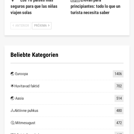
seguros para que las niñas
principiantes: todo lo que un
viajen solas
turista necesita saber
ANTERIOR
PRÓXIMA
Beliebte Kategorien
🌏 Euroopa
1406
🌟Huvitavad faktid
702
🌏 Aasia
514
🚴Aktiivne puhkus
480
🤔 Mitmesugust
472