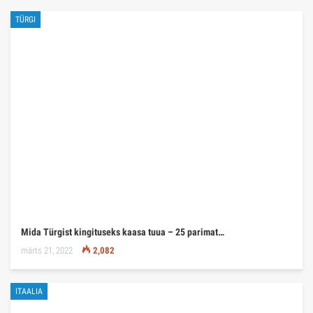
TÜRGI
Mida Türgist kingituseks kaasa tuua – 25 parimat…
märts 21, 2022
2,082
ITAALIA