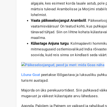
algajale, kes esimest korda lauale astub, pole 
märtsis tulevad Arambolisse ja Morjimi stabiils
lohelmist.
Vaata päikeseloojangut Arambolil
. Päikeseloo
vaatamisväärsus! On teatud kohti, kus puhkajaid
tänavad tühjad. Siin on lihtne kohata külastava
maailma.
Külastage Anjuna turgu
. Kolmapäeviti hommikus
mitmesuguseid ostlemisvalikuid India rõivast
soovida, kuid reis sinna on kindlasti seda väärt
Lõuna-Goat
peetakse lõõgastava ja luksusliku puhk
turismi austajad.
Majorda on üks perekuurortidest. Siin puhkavad väi
mugavust ja väikest külastajate arvu läheduses.
Agonda, Palolem ja Patnem on vaiksed ja rahulikud ra