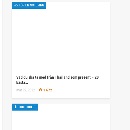
✍ FÖR EN NOTERING
Vad du ska ta med från Thailand som present – 20
bästa…
mar 22, 2022
1 672
🧳 TURISTIDÉER