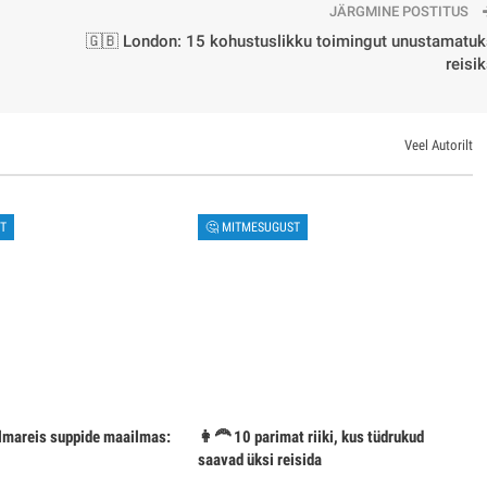
JÄRGMINE POSTITUS
🇬🇧 London: 15 kohustuslikku toimingut unustamatuk
reisi
Veel Autorilt
T
🤔 MITMESUGUST
mareis suppide maailmas:
👩‍🦰 10 parimat riiki, kus tüdrukud
saavad üksi reisida