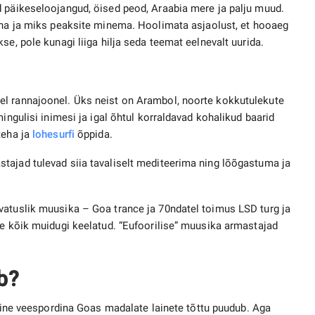
d päikeseloojangud, öised peod, Araabia mere ja palju muud.
äha ja miks peaksite minema. Hoolimata asjaolust, et hooaeg
se, pole kunagi liiga hilja seda teemat eelnevalt uurida.
el rannajoonel. Üks neist on Arambol, noorte kokkutulekute
ingulisi inimesi ja igal õhtul korraldavad kohalikud baarid
teha ja
lohesurfi
õppida.
tajad tulevad siia tavaliselt mediteerima ning lõõgastuma ja
vatuslik muusika – Goa trance ja 70ndatel toimus LSD turg ja
ee kõik muidugi keelatud. “Eufoorilise” muusika armastajad
b?
ne veespordina Goas madalate lainete tõttu puudub. Aga