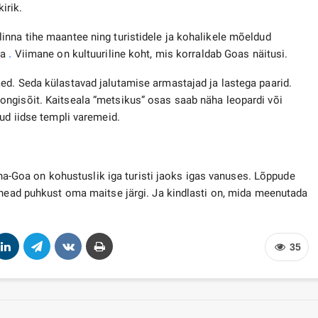
irik.
inna tihe maantee ning turistidele ja kohalikele mõeldud
ia
.
Viimane on kultuuriline koht, mis korraldab Goas näitusi.
ed. Seda külastavad jalutamise armastajad ja lastega paarid.
ngisõit. Kaitseala “metsikus” osas saab näha leopardi või
ud iidse templi varemeid.
õuna-Goa on kohustuslik iga turisti jaoks igas vanuses. Lõppude
 head puhkust oma maitse järgi. Ja kindlasti on, mida meenutada
35