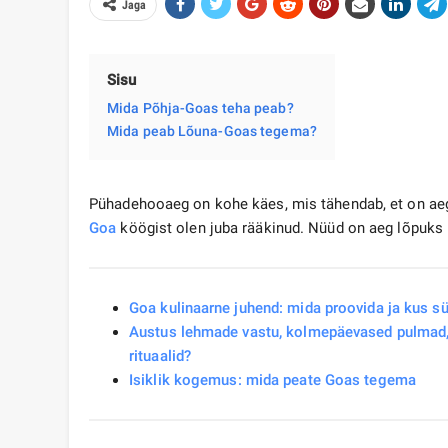
Jaga
Sisu
Mida Põhja-Goas teha peab?
Mida peab Lõuna-Goas tegema?
Pühadehooaeg on kohe käes, mis tähendab, et on aeg 
Goa
köögist olen juba rääkinud. Nüüd on aeg lõpuks r
Goa kulinaarne juhend: mida proovida ja kus s
Austus lehmade vastu, kolmepäevased pulmad, pa
rituaalid?
Isiklik kogemus: mida peate Goas tegema