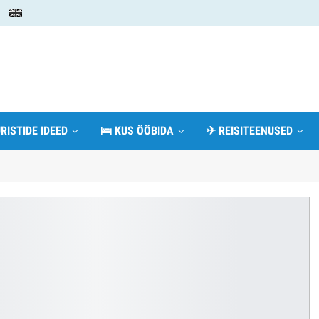
RISTIDE IDEED
🛌 KUS ÖÖBIDA
✈ REISITEENUSED