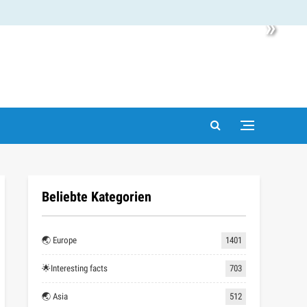
»
Beliebte Kategorien
🌏 Europe
1401
🌟Interesting facts
703
🌏 Asia
512