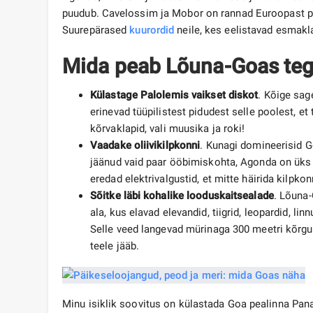
puudub. Cavelossim ja Mobor on rannad Euroopast päri
Suurepärased
kuurordid
neile, kes eelistavad esmakla
Mida peab Lõuna-Goas te
Külastage Palolemis vaikset diskot
. Kõige sag
erinevad tüüpilistest pidudest selle poolest, e
kõrvaklapid, vali muusika ja roki!
Vaadake oliivikilpkonni
. Kunagi domineerisid Go
jäänud vaid paar ööbimiskohta, Agonda on üks 
eredad elektrivalgustid, et mitte häirida kilpk
Sõitke läbi kohalike looduskaitsealade
. Lõuna
ala, kus elavad elevandid, tiigrid, leopardid, l
Selle veed langevad mürinaga 300 meetri kõrg
teele jääb.
Minu isiklik soovitus on külastada Goa pealinna Pana