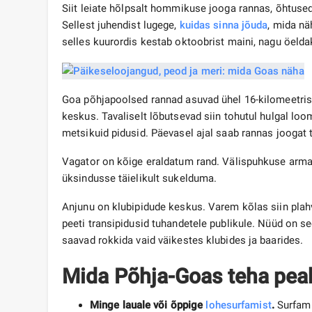
Siit leiate hõlpsalt hommikuse jooga rannas, õhtuse
Sellest juhendist lugege,
kuidas sinna jõuda
, mida n
selles kuurordis kestab oktoobrist maini, nagu öeldak
Goa põhjapoolsed rannad asuvad ühel 16-kilomeetris
keskus. Tavaliselt lõbutsevad siin tohutul hulgal loom
metsikuid pidusid. Päevasel ajal saab rannas joogat 
Vagator on kõige eraldatum rand. Välispuhkuse armas
üksindusse täielikult sukelduma.
Anjunu on klubipidude keskus. Varem kõlas siin plah
peeti transipidusid tuhandetele publikule. Nüüd on s
saavad rokkida vaid väikestes klubides ja baarides.
Mida Põhja-Goas teha pea
Minge lauale või õppige
lohesurfamist
.
Surfami