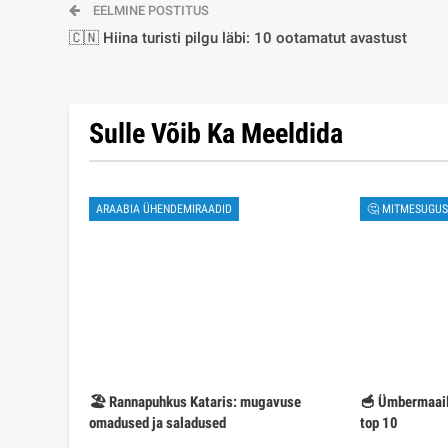
EELMINE POSTITUS
🇨🇳 Hiina turisti pilgu läbi: 10 ootamatut avastust
Sulle Võib Ka Meeldida
ARAABIA ÜHENDEMIRAADID
🤔 MITMESUGUS
🏖️ Rannapuhkus Kataris: mugavuse
🥣 Ümbermaail
omadused ja saladused
top 10