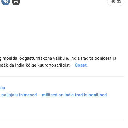
35
mõelda lõõgastumiskoha valikule. India traditsioonidest ja
ääkida India kõige kuurortosariigist –
Goast
.
üüa
ljajalu inimesed – millised on India traditsioonilised