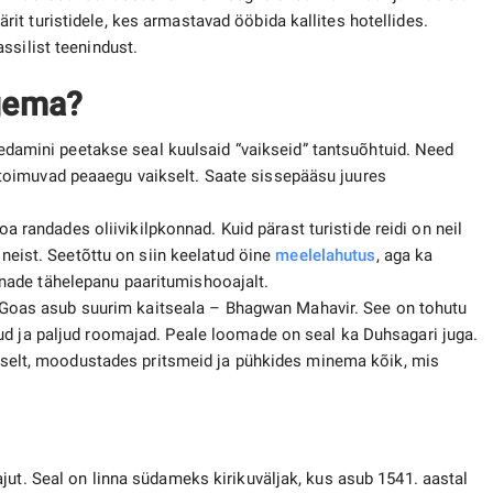
t turistidele, kes armastavad ööbida kallites hotellides.
ssilist teenindust.
gema?
edamini peetakse seal kuulsaid “vaikseid” tantsuõhtuid. Need
t toimuvad peaaegu vaikselt. Saate sissepääsu juures
a randades oliivikilpkonnad. Kuid pärast turistide reidi on neil
neist. Seetõttu on siin keelatud öine
meelelahutus
, aga ka
onnade tähelepanu paaritumishooajalt.
-Goas asub suurim kaitseala – Bhagwan Mahavir. See on tohutu
innud ja paljud roomajad. Peale loomade on seal ka Duhsagari juga.
uselt, moodustades pritsmeid ja pühkides minema kõik, mis
jut. Seal on linna südameks kirikuväljak, kus asub 1541. aastal