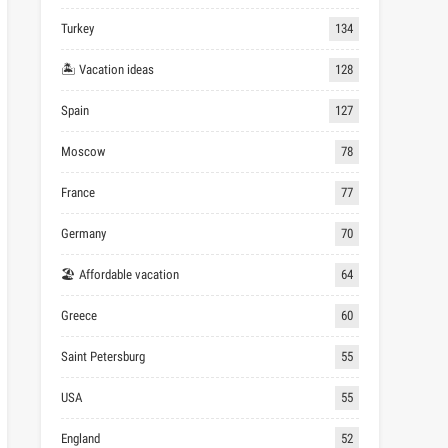
Turkey
134
🏝 Vacation ideas
128
Spain
127
Moscow
78
France
77
Germany
70
🏖 Affordable vacation
64
Greece
60
Saint Petersburg
55
USA
55
England
52