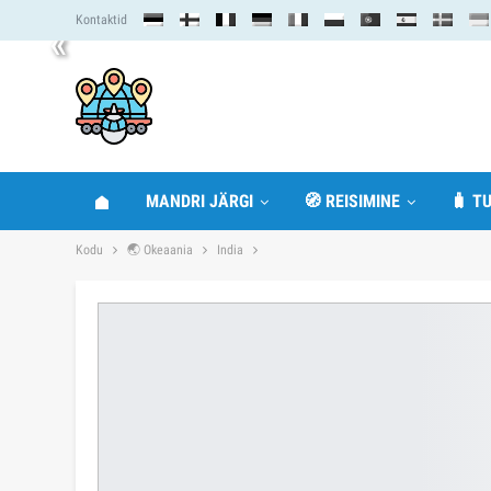
Kontaktid
«
MANDRI JÄRGI
🧭 REISIMINE
🧳 TU
Kodu
🌏 Okeaania
India