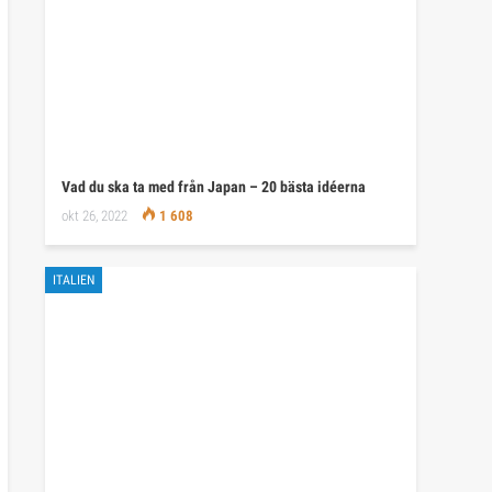
Vad du ska ta med från Japan – 20 bästa idéerna
okt 26, 2022
1 608
ITALIEN