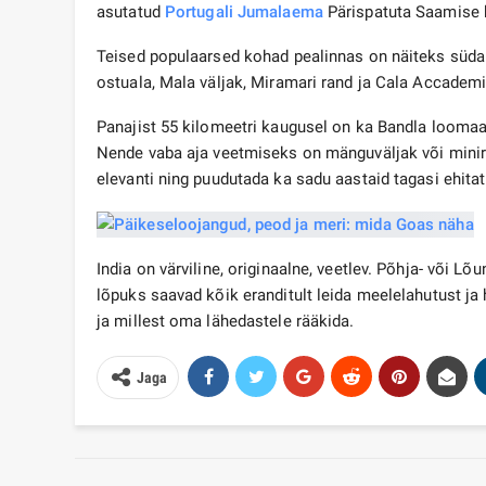
asutatud
Portugali
Jumalaema
Pärispatuta Saamise k
Teised populaarsed kohad pealinnas on näiteks südal
ostuala, Mala väljak, Miramari rand ja Cala Accadem
Panajist 55 kilomeetri kaugusel on ka Bandla loomaa
Nende vaba aja veetmiseks on mänguväljak või miniro
elevanti ning puudutada ka sadu aastaid tagasi ehitat
India on värviline, originaalne, veetlev. Põhja- või L
lõpuks saavad kõik eranditult leida meelelahutust ja
ja millest oma lähedastele rääkida.
Jaga