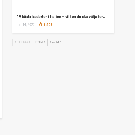
19 bästa badorter i Italien – vilken du ska välja för…
jun 14, 2022
1 508
TILLBAKA
FRAM
1 av 647