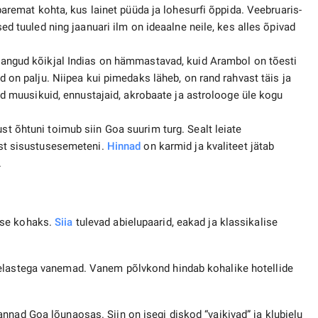
paremat kohta, kus lainet püüda ja lohesurfi õppida. Veebruaris-
ed tuuled ning jaanuari ilm on ideaalne neile, kes alles õpivad
jangud kõikjal Indias on hämmastavad, kuid Arambol on tõesti
 on palju. Niipea kui pimedaks läheb, on rand rahvast täis ja
id muusikuid, ennustajaid, akrobaate ja astrolooge üle kogu
t õhtuni toimub siin Goa suurim turg. Sealt leiate
est sisustusesemeteni.
Hinnad
on karmid ja kvaliteet jätab
.
use kohaks.
Siia
tulevad abielupaarid, eakad ja klassikalise
kelastega vanemad. Vanem põlvkond hindab kohalike hotellide
nnad Goa lõunaosas. Siin on isegi diskod “vaikivad” ja klubielu