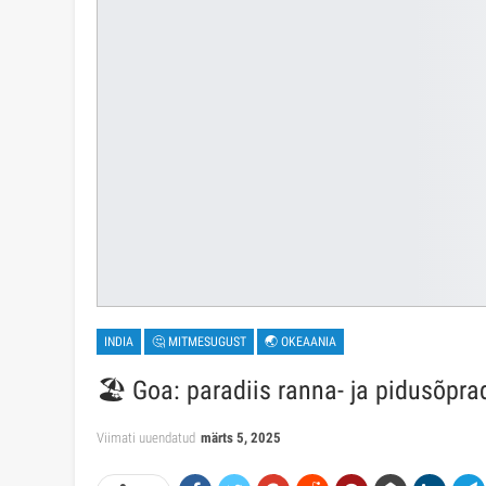
INDIA
🤔 MITMESUGUST
🌏 OKEAANIA
🏖️ Goa: paradiis ranna- ja pidusõpra
Viimati uuendatud
märts 5, 2025