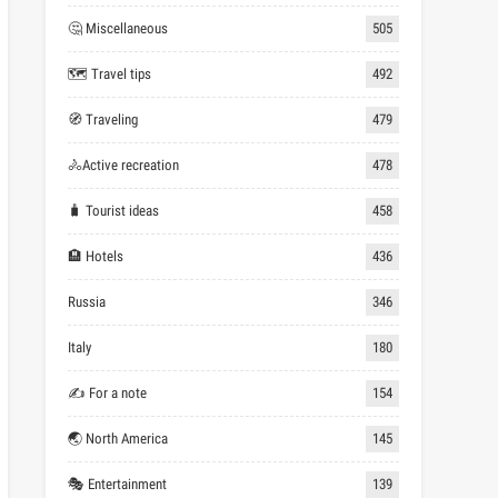
🤔 Miscellaneous
505
🗺 Travel tips
492
🧭 Traveling
479
🚴Active recreation
478
🧳 Tourist ideas
458
🏨 Hotels
436
Russia
346
Italy
180
✍ For a note
154
🌏 North America
145
🎭 Entertainment
139