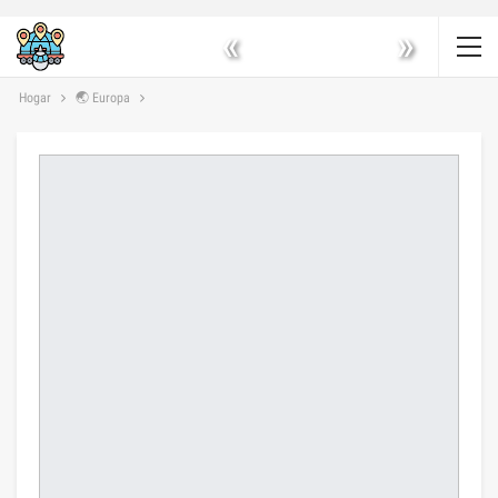
«
»
Hogar
🌏 Europa