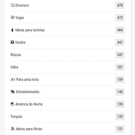
🤔 Diversos
478
🧭 Viajar
472
🧳 Ideias para turistas
464
🏨 Hotéis
447
Rússia
347
Itália
181
✍ Para uma nota
159
🎭 Entretenimento
140
🌏 América do Norte
139
Turquia
135
🏝 Ideias para férias
131