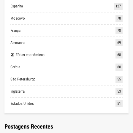
Espanha
127
Moscovo
78
França
78
Alemanha
69
🏖 Férias económicas
68
Grécia
60
São Petersburgo
55
Inglaterra
53
Estados Unidos
51
Postagens Recentes