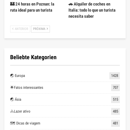
🏰 24 horas en Poznan: la
🚗 Alquiler de coches en
ruta ideal para un turista
Italia: todo lo que un turista
necesita saber
ANTERIOR
PRÓXIMA
Beliebte Kategorien
🌏 Europa
1428
🌟Fatos interessantes
707
🌏 Ásia
515
🚴Lazer ativo
485
🗺 Dicas de viagem
481