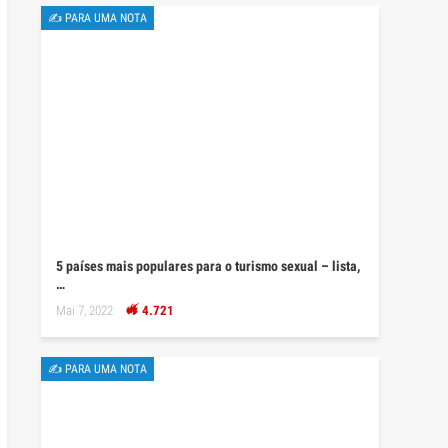
✍ PARA UMA NOTA
5 países mais populares para o turismo sexual – lista,
…
Mai 7, 2022
4.721
✍ PARA UMA NOTA