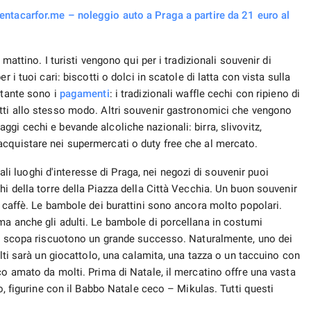
rentacarfor.me – noleggio auto a Praga a partire da 21 euro al
mattino. I turisti vengono qui per i tradizionali souvenir di
 i tuoi cari: biscotti o dolci in scatole di latta con vista sulla
rtante sono i
pagamenti
: i tradizionali waffle cechi con ripieno di
tti allo stesso modo. Altri souvenir gastronomici che vengono
gi cechi e bevande alcoliche nazionali: birra, slivovitz,
cquistare nei supermercati o duty free che al mercato.
ipali luoghi d'interesse di Praga, nei negozi di souvenir puoi
hi della torre della Piazza della Città Vecchia. Un buon souvenir
a caffè. Le bambole dei burattini sono ancora molto popolari.
ma anche gli adulti. Le bambole di porcellana in costumi
una scopa riscuotono un grande successo. Naturalmente, uno dei
ulti sarà un giocattolo, una calamita, una tazza o un taccuino con
co amato da molti. Prima di Natale, il mercatino offre una vasta
ro, figurine con il Babbo Natale ceco – Mikulas. Tutti questi