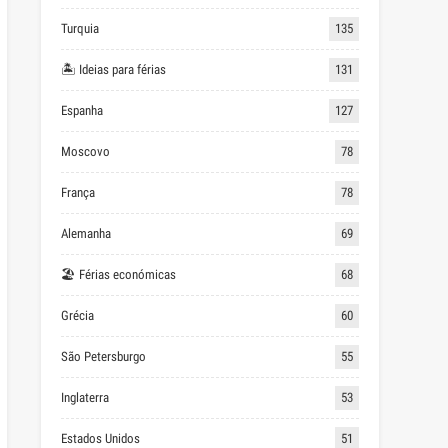
Turquia
135
🏝 Ideias para férias
131
Espanha
127
Moscovo
78
França
78
Alemanha
69
🏖 Férias económicas
68
Grécia
60
São Petersburgo
55
Inglaterra
53
Estados Unidos
51