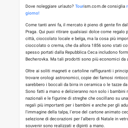
Dove noleggiare un'auto?
Tour
ism.com.de consiglia
giorno!
Come tanti anni fa, il mercato è pieno di gente fin dal 
Praga. Qui puoi ritirare qualsiasi dolce come regalo per
città, cioccolato locale e belga, ma la cosa più impo
cioccolato o crema, che da allora 1856 sono stati co
spesso portati dalla Repubblica Ceca includono formag
Becherovka. Ma tali prodotti sono più economici da a
Oltre ai soliti magneti e cartoline raffiguranti i princ
trovare orologi astronomici, copie dei famosi rintocc
sarebbero i boccali da birra in ceramica o le tazze d
Sono fatti a mano e delizieranno non solo i bambini 
nazionali e le figurine di streghe che oscillano su 
regali più importanti per i bambini e anche per gli ad
l'immagine della talpa, l'eroe del cartone animato ce
selezione di decorazioni per l'albero di Natale in vet
souvenir sono realizzati e dipinti a mano.