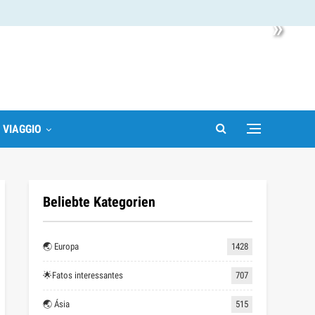
»
I VIAGGIO
Beliebte Kategorien
🌏 Europa
1428
🌟Fatos interessantes
707
🌏 Ásia
515