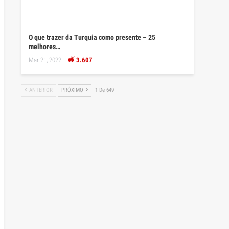
O que trazer da Turquia como presente – 25
melhores…
Mar 21, 2022
3.607
ANTERIOR
PRÓXIMO
1 De 649