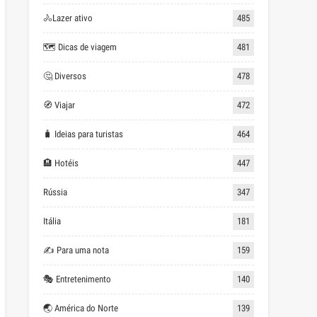
🚴Lazer ativo
485
🗺 Dicas de viagem
481
🤔 Diversos
478
🧭 Viajar
472
🧳 Ideias para turistas
464
🏨 Hotéis
447
Rússia
347
Itália
181
✍ Para uma nota
159
🎭 Entretenimento
140
🌏 América do Norte
139