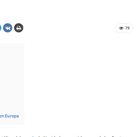
79
 en Europa