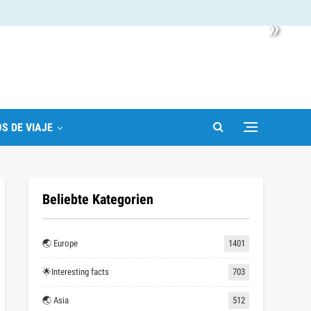
»
S DE VIAJE
Beliebte Kategorien
🌏 Europe
1401
🌟Interesting facts
703
🌏 Asia
512