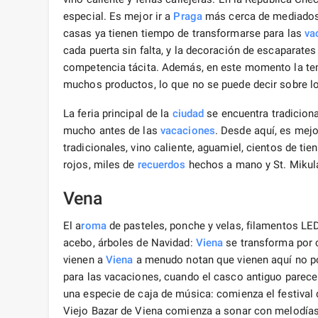
especial. Es mejor ir a
Praga
más cerca de mediados 
casas ya tienen tiempo de transformarse para las
va
cada puerta sin falta, y la decoración de escaparat
competencia tácita. Además, en este momento la t
muchos productos, lo que no se puede decir sobre lo
La feria principal de la
ciudad
se encuentra tradicion
mucho antes de las
vacaciones
. Desde aquí, es mej
tradicionales, vino caliente, aguamiel, cientos de 
rojos, miles de
recuerdos
hechos a mano y St. Mikula
Vena
El a
roma
de pasteles, ponche y velas, filamentos LE
acebo, árboles de Navidad:
Viena
se transforma por 
vienen a
Viena
a menudo notan que vienen aquí no por
para las vacaciones, cuando el casco antiguo parece
una especie de caja de música: comienza el festival d
Viejo Bazar de Viena comienza a sonar con melodías