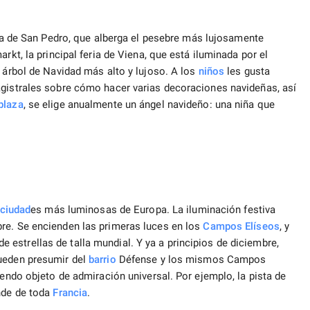
sia de San Pedro, que alberga el pesebre más lujosamente
rkt, la principal feria de Viena, que está iluminada por el
l árbol de Navidad más alto y lujoso. A los
niños
les gusta
agistrales sobre cómo hacer varias decoraciones navideñas, así
plaza
, se elige anualmente un ángel navideño: una niña que
ciudad
es más luminosas de Europa. La iluminación festiva
re. Se encienden las primeras luces en los
Campos Elíseos
, y
estrellas de talla mundial. Y ya a principios de diciembre,
ueden presumir del
barrio
Défense y los mismos Campos
iendo objeto de admiración universal. Por ejemplo, la pista de
ande de toda
Francia
.