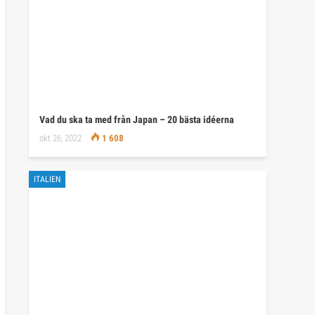
Vad du ska ta med från Japan – 20 bästa idéerna
okt 26, 2022
1 608
ITALIEN