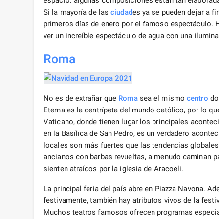
espacio: algunas composiciones están tan elaborad
Si la mayoría de las
ciudad
es ya se pueden dejar a f
primeros días de enero por el famoso espectáculo. 
ver un increíble espectáculo de agua con una ilumi
Roma
No es de extrañar que
Roma
sea el mismo
centro
do
Eterna es la centrípeta del mundo católico, por lo q
Vaticano, donde tienen lugar los principales acontec
en la Basílica de San Pedro, es un verdadero aconteci
locales son más fuertes que las tendencias globales
ancianos con barbas revueltas, a menudo caminan pa
sienten atraídos por la iglesia de Aracoeli.
La principal feria del país abre en Piazza Navona. A
festivamente, también hay atributos vivos de la festi
Muchos teatros famosos ofrecen programas especial