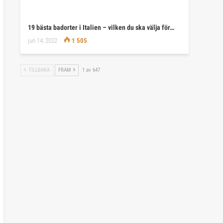
19 bästa badorter i Italien – vilken du ska välja för…
jun 14, 2022
1 505
TILLBAKA
FRAM
1 av 647