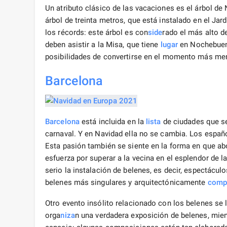
Un atributo clásico de las vacaciones es el árbol de 
árbol de treinta metros, que está instalado en el Jard
los récords: este árbol es con
side
rado el más alto d
deben asistir a la Misa, que tiene
lugar
en Nochebuena
posibilidades de convertirse en el momento más me
Barcelona
Barcelona
está incluida en la
lista
de ciudades que se
carnaval. Y en Navidad ella no se cambia. Los esp
Esta pasión también se siente en la forma en que ab
esfuerza por superar a la vecina en el esplendor de
serio la instalación de belenes, es decir, espectácu
belenes más singulares y arquitectónicamente
comp
Otro evento insólito relacionado con los belenes se 
orga
niza
n una verdadera exposición de belenes, mien