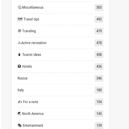
🤔 Miscellaneous
505
🗺 Travel tips
492
🧭 Traveling
479
🚴Active recreation
478
🧳 Tourist ideas
458
🏨 Hotels
436
Russia
346
Italy
180
✍ For a note
154
🌏 North America
145
🎭 Entertainment
139