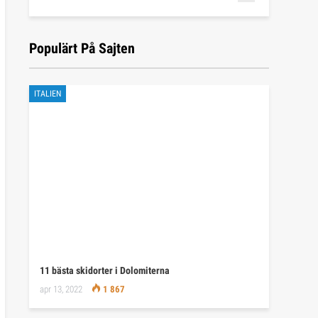
Populärt På Sajten
ITALIEN
11 bästa skidorter i Dolomiterna
apr 13, 2022
1 867