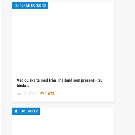
✍ FÖR EN NOTERING
Vad du ska ta med från Thailand som present – 20
bästa…
mar 22, 2022
1 672
🧳 TURISTIDÉER