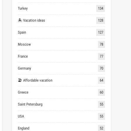
Turkey
134
🏝 Vacation ideas
128
Spain
127
Moscow
78
France
77
Germany
70
🏖 Affordable vacation
64
Greece
60
Saint Petersburg
55
USA
55
England
52