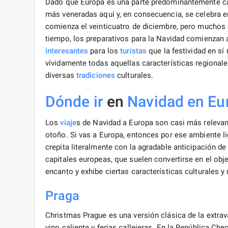
Dado que Europa es una parte predominantemente ca
más veneradas aquí y, en consecuencia, se celebra e
comienza el veinticuatro de diciembre, pero muchos 
tiempo, los preparativos para la Navidad comienzan 
interesantes
para los
turistas
que la festividad en s
vívidamente todas aquellas características regional
diversas
tradiciones
culturales.
Dónde ir
en
Navidad
en Eu
Los
viaje
s de Navidad a Europa son casi más relevant
otoño. Si vas a Europa, entonces por ese ambiente li
crepita literalmente con la agradable anticipación de
capitales europeas, que suelen convertirse en el obje
encanto y exhibe ciertas características culturales y 
Praga
Christmas Prague es una versión clásica de la extrava
vino caliente y ferias callejeras. En la República Ch