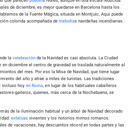
as que parecen
pueblo
s reales, aunque en una escala reducida.
inales de diciembre, es mejor quedarse en Barcelona hasta los
Hablamos de la Fuente Mágica, situada en Montjuic. Aquí puede
nación colorida acompañada de
melodía
s navideñas incendiarias.
nde la
celebración
de la Navidad es casi absoluta. La Ciudad
ue en diciembre el centro de gravedad se traslada naturalmente al
imientos del mes. Por eso la Misa de Navidad, que tiene lugar
miento del año y atrae a miles de turistas. Las tradiciones
: incluso hoy
en Roma
, en lugar de los habituales caballeros
stores-gaiteros, quienes, más cerca de la Nochebuena, se
demás de la iluminación habitual y un árbol de Navidad decorado
vidad:
estatuas
vivientes y los notorios mimos romanos.
es de vacaciones, hay descuentos récord en todas partes y las