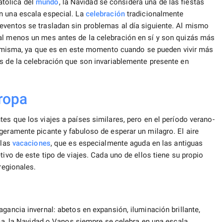
tólica del
mundo
, la Navidad se considera una de las fiestas
n una escala especial. La
celebración
tradicionalmente
eventos se trasladan sin problemas al día siguiente. Al mismo
al menos un mes antes de la celebración en sí y son quizás más
í misma, ya que es en este momento cuando se pueden vivir más
es de la celebración que son invariablemente presente en
ropa
es que los viajes a países similares, pero en el período verano-
geramente picante y fabuloso de esperar un milagro. El aire
 las
vacaciones
, que es especialmente aguda en las antiguas
tivo de este tipo de viajes. Cada uno de ellos tiene su propio
regionales.
gancia invernal: abetos en expansión, iluminación brillante,
eca, la Navidad o Vanos siempre se celebra en una escala