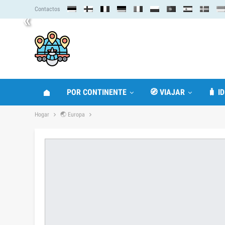
Contactos
«
POR CONTINENTE
🧭 VIAJAR
🧳 I
Hogar
🌏 Europa